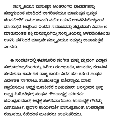
ಸಂಸ್ಕೃತಿಯೂ ಮನುಷ್ಯನ ಅಂತರಂಗದ ಭಾವನೆಗಳನ್ನು
ಹೆಚ್ಚಾಗುವಂತೆ ಮಾಡಿದರೆ ನಾಗರಿಕತೆಯೂ ಮಾನುಷ್ಯನ ಪ್ರಸ್ತುತ
ಚಿಂತನೆಗಳಿಗೆ ಅನುಗುಣವಾಗಿ ನಡೆಯುವಂತೆ ಅಳವಡಿಸಿಕೊಳ್ಳುವಂತೆ
ಮಾಡುತ್ತದೆ. ಅದ್ದರಿಂದ ಇಂದಿನ ಸಮಾಜವನ್ನು ಸಧೃಡವಾಗಿ ನಿರ್ಮಾಣ
ಮಾಡುವಂತಹ ಶಕ್ತಿ ಮನುಷ್ಯನಿಗಿದ್ದು ಸಂಸ್ಕೃತಿಯನ್ನು ಅಳವಡಿಸಿಕೊಂಡು
ಉಳಿಸಿ ಬೆಳೆಸಿದರೆ ಮಾತ್ರವೇ ಸಂಸ್ಕೃತಿಯೂ ನಮ್ಮನ್ನು ಕಾಪಾಡುತ್ತದೆ
ಎಂದರು.
ಈ ಸಂದರ್ಭದಲ್ಲಿ ಈಚನೂರಿನ ಸಂಗೀತ ಮತ್ತು ಮೃದಂಗ ವಿದ್ವಾಸ
ಹೆಚ್.ಟಿ.ಚಂದ್ರಶೇಖರಯ್ಯ, ಹಿರಿಯ ರಂಗಭೂಮಿ, ಚಲನಚಿತ್ರ ಕಲಾವಿದೆ
ಹೇಮಲತಾ, ಕಾರ್ನಟಕ ರಾಜ್ಯ ಕಾರ್ಯನಿರತ ಪರ್ತಕರ್ತರ ಸಂಘದ
ನಿರ್ದೇಶಕ ನಾಗರಾಜು, ತಾ.ಪಂ.ಅಧ್ಯಕ್ಷ ಜಿ.ಶಿವಸ್ವಾಮಿ, ಮಾಜಿ
ಸ್ಥಾಯಿಸಮಿತಿ ಅಧ್ಯಕ್ಷ ಮಣಕೀಕೆರೆ ರವಿಕುಮಾರ್, ಜನಸ್ಪಂದನ ಟ್ರಸ್ಟ್
ಅಧ್ಯಕ್ಷ ಸಿ.ಬಿ.ಶಶಿಧರ್, ಸಂಘದ ಗೌರವಾಧ್ಯಕ್ಷ, ಪರ್ತಕರ್ತ
ಜಿ.ಇಂದ್ರಕುಮಾರ್, ಅಧ್ಯಕ್ಷ ಹೆಚ್.ಸಿ.ನಾಗರಾಜು, ಉಪಾಧ್ಯಕ್ಷೆ ಗೌರಮ್ಮ
ಎನ್.ಮೂರ್ತಿ, ಪ್ರಧಾನ ಕಾರ್ಯದರ್ಶಿ ಬಾನುಪ್ರಶಾಂತ್, ಉಪನ್ಯಾಸಕ
ರೇಣುಕಯ್ಯ ಸೇರಿದಂತೆ ಮತ್ತಿತರರು ಉಪಸ್ಥಿತರಿದ್ದರು.