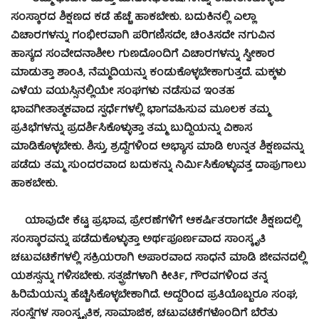
ಸಂಸ್ಕಾರದ ಶಿಕ್ಷಣದ ಕಡೆ ಹೆಚ್ಚೆ ಹಾಕಬೇಕು. ಬದುಕಿನಲ್ಲಿ ಎಲ್ಲಾ
ವಿಚಾರಗಳನ್ನು ಗಂಭೀರವಾಗಿ ಪರಿಗಣಿಸದೇ, ಚಿಂತಿಸದೇ ನಗುವಿನ
ಹಾಸ್ಯದ ಸಂವೇದನಾಶೀಲ ಗುಣದೊಂದಿಗೆ ವಿಚಾರಗಳನ್ನು ಸ್ವೀಕಾರ
ಮಾಡುತ್ತಾ ಶಾಂತಿ, ನೆಮ್ಮದಿಯನ್ನು ಕಂಡುಕೊಳ್ಳಬೇಕಾಗುತ್ತದೆ. ಮಕ್ಕಳು
ಎಳೆಯ ವಯಸ್ಸಿನಲ್ಲಿಯೇ ಸಂಘಗಳು ನಡೆಸುವ ಇಂತಹ
ಭಾವಗೀತಾತ್ಮಕವಾದ ಸ್ಫರ್ಧೆಗಳಲ್ಲಿ ಭಾಗವಹಿಸುವ ಮೂಲಕ ತಮ್ಮ
ಪ್ರತಿಭೆಗಳನ್ನು ಪ್ರದರ್ಶಿಸಿಕೊಳ್ಳುತ್ತಾ ತಮ್ಮ ಬುದ್ಧಿಯನ್ನು ವಿಕಾಸ
ಮಾಡಿಕೊಳ್ಳಬೇಕು. ಶಿಸ್ತು, ಶ್ರದ್ಧೆಗಳಿಂದ ಅಭ್ಯಾಸ ಮಾಡಿ ಉನ್ನತ ಶಿಕ್ಷಣವನ್ನು
ಪಡೆದು ತಮ್ಮ ಸುಂದರವಾದ ಬದುಕನ್ನು ನಿರ್ಮಿಸಿಕೊಳ್ಳುವತ್ತ ದಾಪುಗಾಲು
ಹಾಕಬೇಕು.
ಯಾವುದೇ ಕೆಟ್ಟ ಪ್ರಭಾವ, ಪ್ರೇರಣೆಗಳಿಗೆ ಆಕರ್ಷಿತರಾಗದೇ ಶಿಕ್ಷಣದಲ್ಲಿ
ಸಂಸ್ಕಾರವನ್ನು ಪಡೆದುಕೊಳ್ಳುತ್ತಾ ಅರ್ಥಪೂರ್ಣವಾದ ಸಾಂಸ್ಕೃತಿ
ಚಟುವಟಿಕೆಗಳಲ್ಲಿ ಸಕ್ರಿಯರಾಗಿ ಅಪಾರವಾದ ಸಾಧನೆ ಮಾಡಿ ಜೀವನದಲ್ಲಿ
ಯಶಸ್ಸನ್ನು ಗಳಿಸಬೇಕು. ಸತ್ಪ್ರಜೆಗಳಾಗಿ ಕೀರ್ತಿ, ಗೌರವಗಳಿಂದ ತನ್ನ
ಹಿರಿಮೆಯನ್ನು ಹೆಚ್ಚಿಸಿಕೊಳ್ಳಬೇಕಾಗಿದೆ. ಅದ್ದರಿಂದ ಪ್ರತಿಯೊಬ್ಬರೂ ಸಂಘ,
ಸಂಸ್ಥೆಗಳ ಸಾಂಸ್ಕೃ
ತಿಕ, ಸಾಮಾಜಿಕ, ಚಟುವಟಿಕೆಗಳೊಂದಿಗೆ ಬೆರೆತು