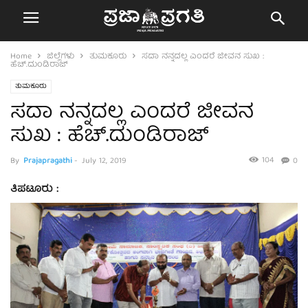
Home
ಜಿಲ್ಲೆಗಳು
ತುಮಕೂರು
ಸದಾ ನನ್ನದಲ್ಲ ಎಂದರೆ ಜೀವನ ಸುಖ :
ಹೆಚ್.ದುಂಡಿರಾಜ್
ತುಮಕೂರು
ಸದಾ ನನ್ನದಲ್ಲ ಎಂದರೆ ಜೀವನ
ಸುಖ : ಹೆಚ್.ದುಂಡಿರಾಜ್
104
By
Prajapragathi
-
July 12, 2019
0
ತಿಪಟೂರು :