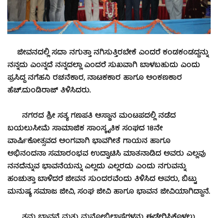
ಜೀವನದಲ್ಲಿ ಸದಾ ನಗುತ್ತಾ ನಗಿಸುತ್ತಿರಬೇಕೆ ಎಂದರೆ ಕಂಡಕಂಡದ್ದನ್ನು
ನನ್ನದು ಎಂನ್ನದೆ ನನ್ನದಲ್ಲಾ ಎಂದರೆ ಸುಖವಾಗಿ ಬಾಳಬಹುದು ಎಂದು
ಪ್ರಸಿದ್ಧ ನಗೆಹನಿ ರಚನೆಕಾರ, ನಾಟಕಕಾರ ಹಾಗೂ ಅಂಕಣಕಾರ
ಹೆಚ್.ದುಂಡಿರಾಜ್ ತಿಳಿಸಿದರು.
ನಗರದ ಶ್ರೀ ಸತ್ಯ ಗಣಪತಿ ಆಸ್ಥಾನ ಮಂಟಪದಲ್ಲಿ ನಡೆದ
ಬಯಲುಸೀಮೆ ಸಾಮಾಜಿಕ ಸಾಂಸ್ಕೃತಿಕ ಸಂಘದ 18ನೇ
ವಾರ್ಷಿಕೋತ್ಸವದ ಅಂಗವಾಗಿ ಭಾವಗೀತೆ ಗಾಯನ ಹಾಗೂ
ಅಭಿನಂದನಾ ಸಮಾರಂಭವ ಉದ್ಘಾಟಿಸಿ ಮಾತನಾಡಿದ ಅವರು ಎಲ್ಲವು
ನನದೆನ್ನುವ ಭಾವನೆಯನ್ನು ಎಲ್ಲದು ಎಲ್ಲರದು ಎಂದು ನಗುವನ್ನು
ಹಂಚುತ್ತಾ ಬಾಳಿದರೆ ಜೀವನ ಸುಂದರವೆಂದು ತಿಳಿಸಿದ ಅವರು, ಬಿಟ್ಟು
ಮನುಷ್ಯ ಸಮಾಜ ಜೀವಿ, ಸಂಘ ಜೀವಿ ಹಾಗೂ ಭಾವನ ಜೀವಿಯಾಗಿದ್ದಾನೆ.
ತಮ್ಮ ಭಾವನೆ ಮತ್ತು ಮನೋಭಿಲಾಷೆಗಳನ್ನು ಈಡೇರಿಸಿಕೊಳ್ಳಲು