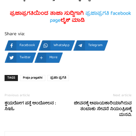
ಪ್ರಜಾಪ್ರಗತಿಯಿಂದ ತಾಜಾ ಸುದ್ದಿಗಾಗಿ
ಪ್ರಜಾಪ್ರಗತಿ facebook
page
ಲೈಕ್ ಮಾಡಿ
Share via:
Facebook
WhatsApp
Telegram
Twitter
More
TAGS
Praja pragathi
ಪ್ರಜಾ ಪ್ರಗತಿ
Previous article
Next article
ಕ್ಷಯರೋಗ ಪತ್ತೆ ಆಂದೋಲನ :
ಜೀವನಕ್ಕೆ ಅಪಾಯಕಾರಿಯಾಗಿರುವ
ಸಿಇಓ
ತಂಬಾಕು ಸೇವನೆ ನಿಯಂತ್ರಿಣಕ್ಕೆ
ಮನವಿ.