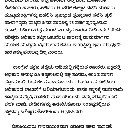
ಏರದವನು ವೀರನೂ ಅಲ್ಲ, ಶೂರನೂ ಅಲ್ಲ ಎಂಬ ಮಾತಿನಂತೆ
ಬಿಜೆಪಿಯ ಶಾಸಕರು, ಸಚಿವರು ಆಂತರಿಕ ಕಚ್ಚಾಟ ನಡೆಸಿ, ಮೂವರು
ಮುಖ್ಯಮಂತ್ರಿಗಳನ್ನು ಬದಲಿಸಿ, ಬ್ರಹ್ಮಾಂಡ ಭ್ರಷ್ಟಾಚಾರ ನಡೆಸಿ, ಜೈಲಿ
ಪಾಲಾಗಿದ್ದನ್ನು ರಾಜ್ಯದ ಜನತೆ ಮರೆತಿಲ್ಲ. 75 ವರ್ಷ ಪೂರೈಸಿರುವ
ಬಿ.ಎಸ್.ಯಡಿಯೂರಪ್ಪ ಮುಂದೆ ವಯಸ್ಸಿನ ಕಾರಣ ನೀಡಿ ತಮಗೆ ಬಿಜೆಪಿ
ವರಿಷ್ಠರು ಅಧಿಕಾರ ತಪ್ಪಿಸಬಹುದೆಂಬ ಕಾರಣಕ್ಕೆ ವಾಮಮಾರ್ಗದ
ಮೂಲಕ ಮುಖ್ಯಮಂತ್ರಿಯಾಗುವ ಕನಸು ಕಾಣುತ್ತಿದ್ದು, ಇದು ಯಾವುದೇ
ಕಾರಣಕ್ಕೂ ಫಲಿಸುವುದಿಲ್ಲ ಎಂದರು.
ಕಾಂಗ್ರೆಸ್ ಪಕ್ಷದ ಚಿಹ್ನೆಯ ಅಡಿಯಲ್ಲಿ ಗೆದ್ದಿರುವ ಶಾಸಕರು, ಪಕ್ಷದಲ್ಲಿ
ಅಧಿಕಾರ ಅನುಭವಿಸಿ ಕಷ್ಟಕಾಲದಲ್ಲಿ ಪಕ್ಷ ತೊರೆದು, ಉಂಡ ಮನೆಗೆ
ದ್ರೋಹ ಬಗೆಯುವ ಕೆಲಸ ಮಾಡಬಾರದು. ಯಾರೂ ಸಹ ಬಿಜೆಪಿಯ
ಅಧಿಕಾರದ ಲಾಲಾಸೆಗೆ ಬಲಿಯಾಗಬಾರದು. ಶಾಸಕ ಸ್ಥಾನಕ್ಕೆ ರಾಜೀನಾಮೆ
ಕೊಟ್ಟಿರುವ ಮೈತ್ರಿ ಶಾಸಕರು ವಾಪಾಸ್ ಬಂದು, ನಮ್ಮ ವರಿಷ್ಠರೊಂದಿಗೆ
ಚರ್ಚೆ ಮಾಡಿ, ಬೇಡಿಕೆಗಳನ್ನು ಈಡೇರಿಸಿಕೊಂಡು ಸಂಕಷ್ಟದಲ್ಲಿರುವ
ಪಕ್ಷವನ್ನು ಬಲಿಷ್ಠಗೊಳಿಸಬೇಕೆಂದು ಆಗ್ರಹಿಸಿದರು.
ಬಿಜೆಪಿಯವರು ಗೌರವಯುತವಾಗಿ ವಿರೋಧ ಪಕ್ಷದ ಸ್ಥಾನದಲ್ಲಿ