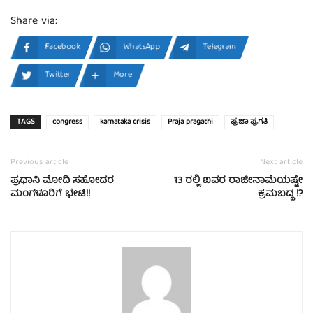
Share via:
Facebook
WhatsApp
Telegram
Twitter
More
TAGS
congress
karnataka crisis
Praja pragathi
ಪ್ರಜಾ ಪ್ರಗತಿ
Previous article
Next article
ಪ್ರಧಾನಿ ಮೋದಿ ಸಹೋದರ
13 ರಲ್ಲಿ ಐವರ ರಾಜೀನಾಮೆಯಷ್ಟೇ
ಮಂಗಳೂರಿಗೆ ಭೇಟಿ!!
ಕ್ರಮಬದ್ಧ !?