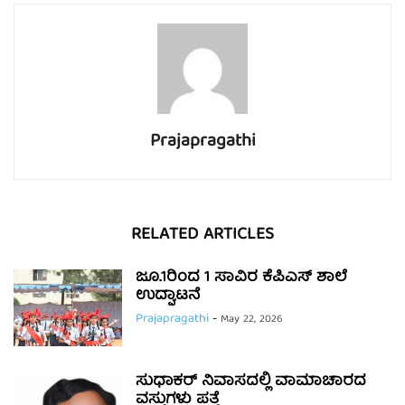
Prajapragathi
RELATED ARTICLES
ಜೂ.1ರಿಂದ 1 ಸಾವಿರ ಕೆಪಿಎಸ್ ಶಾಲೆ
ಉದ್ಘಾಟನೆ
Prajapragathi
-
May 22, 2026
ಸುಧಾಕರ್ ನಿವಾಸದಲ್ಲಿ ವಾಮಾಚಾರದ
ವಸ್ತುಗಳು ಪತ್ತೆ