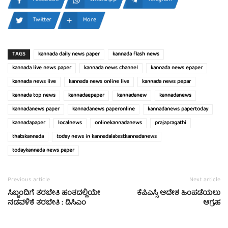
Twitter
More
TAGS
kannada daily news paper
kannada flash news
kannada live news paper
kannada news channel
kannada news epaper
kannada news live
kannada news online live
kannada news pepar
kannada top news
kannadaepaper
kannadanew
kannadanews
kannadanews paper
kannadanews paperonline
kannadanews papertoday
kannadapaper
localnews
onlinekannadanews
prajapragathi
thatskannada
today news in kannadalatestkannadanews
todaykannada news paper
Previous article
Next article
ಸಿಬ್ಬಂದಿಗೆ ತರಬೇತಿ ಹಂತದಲ್ಲಿಯೇ
ಕೆಪಿಎಸ್ಸಿ ಆದೇಶ ಹಿಂಪಡೆಯಲು
ನಡವಳಿಕೆ ತರಬೇತಿ : ಡಿಸಿಎಂ
ಆಗ್ರಹ