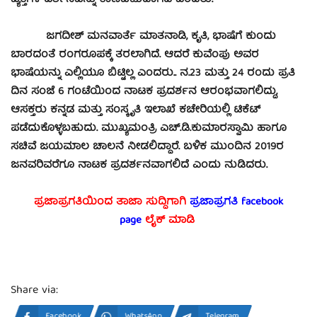
ವ್ಯಕ್ತಿಗಳ ದರ್ಶನವನ್ನು ಕಾಣಬಹುದಾಗಿದೆ ಎಂದರು.
ಜಗದೀಶ್ ಮನವಾರ್ತೆ ಮಾತನಾಡಿ, ಕೃತಿ, ಭಾಷೆಗೆ ಕುಂದು
ಬಾರದಂತೆ ರಂಗರೂಪಕ್ಕೆ ತರಲಾಗಿದೆ. ಆದರೆ ಕುವೆಂಪು ಅವರ
ಭಾಷೆಯನ್ನು ಎಲ್ಲಿಯೂ ಬಿಟ್ಟಿಲ್ಲ ಎಂದರು.. ನ.23 ಮತ್ತು 24 ರಂದು ಪ್ರತಿ
ದಿನ ಸಂಜೆ 6 ಗಂಟೆಯಿಂದ ನಾಟಕ ಪ್ರದರ್ಶನ ಆರಂಭವಾಗಲಿದ್ದು,
ಆಸಕ್ತರು ಕನ್ನಡ ಮತ್ತು ಸಂಸ್ಕೃತಿ ಇಲಾಖೆ ಕಚೇರಿಯಲ್ಲಿ ಟಿಕೆಟ್
ಪಡೆದುಕೊಳ್ಳಬಹುದು. ಮುಖ್ಯಮಂತ್ರಿ ಎಚ್.ಡಿ.ಕುಮಾರಸ್ವಾಮಿ ಹಾಗೂ
ಸಚಿವೆ ಜಯಮಾಲ ಚಾಲನೆ ನೀಡಲಿದ್ದಾರೆ. ಬಳಿಕ ಮುಂದಿನ 2019ರ
ಜನವರಿವರೆಗೂ ನಾಟಕ ಪ್ರದರ್ಶನವಾಗಲಿದೆ ಎಂದು ನುಡಿದರು.
ಪ್ರಜಾಪ್ರಗತಿಯಿಂದ ತಾಜಾ ಸುದ್ದಿಗಾಗಿ
ಪ್ರಜಾಪ್ರಗತಿ facebook
page
ಲೈಕ್ ಮಾಡಿ
Share via:
Facebook
WhatsApp
Telegram