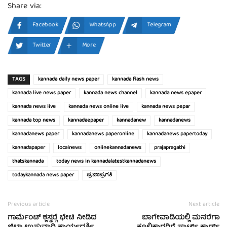
Share via:
Facebook
WhatsApp
Telegram
Twitter
More
TAGS
kannada daily news paper
kannada flash news
kannada live news paper
kannada news channel
kannada news epaper
kannada news live
kannada news online live
kannada news pepar
kannada top news
kannadaepaper
kannadanew
kannadanews
kannadanews paper
kannadanews paperonline
kannadanews papertoday
kannadapaper
localnews
onlinekannadanews
prajapragathi
thatskannada
today news in kannadalatestkannadanews
todaykannada news paper
ಪ್ರಜಾಪ್ರಗತಿ
Previous article
Next article
ಗಾರ್ಮೆಂಟ್ ಕ್ಲಸ್ಟರ್‍ಗೆ ಭೇಟಿ ನೀಡಿದ
ಬಾಗೇವಾಡಿಯಲ್ಲಿ ಮನರೆಗಾ