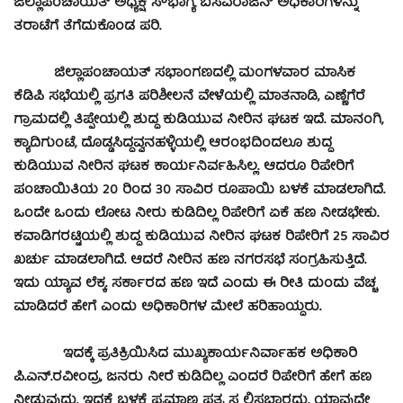
ಜಿಲ್ಲಾಪಂಚಾಯತ್ ಅಧ್ಯಕ್ಷೆ ಸೌಭಾಗ್ಯ ಬಸವರಾಜನ್ ಅಧಿಕಾರಿಗಳನ್ನು
ತರಾಟೆಗೆ ತೆಗೆದುಕೊಂಡ ಪರಿ.
ಜಿಲ್ಲಾಪಂಚಾಯತ್ ಸಭಾಂಗಣದಲ್ಲಿ ಮಂಗಳವಾರ ಮಾಸಿಕ
ಕೆಡಿಪಿ ಸಭೆಯಲ್ಲಿ ಪ್ರಗತಿ ಪರಿಶೀಲನೆ ವೇಳೆಯಲ್ಲಿ ಮಾತನಾಡಿ, ಎಣ್ಣೆಗೆರೆ
ಗ್ರಾಮದಲ್ಲಿ ತಿಪ್ಪೇಯಲ್ಲಿ ಶುದ್ದ ಕುಡಿಯುವ ನೀರಿನ ಘಟಕ ಇದೆ. ಮಾನಂಗಿ,
ಕ್ಯಾದಿಗುಂಟೆ, ದೊಡ್ಡಸಿದ್ದವ್ವನಹಳ್ಳಿಯಲ್ಲಿ ಆರಂಭದಿಂದಲೂ ಶುದ್ದ
ಕುಡಿಯುವ ನೀರಿನ ಘಟಕ ಕಾರ್ಯನಿರ್ವಹಿಸಿಲ್ಲ. ಆದರೂ ರಿಪೇರಿಗೆ
ಪಂಚಾಯಿತಿಯ 20 ರಿಂದ 30 ಸಾವಿರ ರೂಪಾಯಿ ಬಳಕೆ ಮಾಡಲಾಗಿದೆ.
ಒಂದೇ ಒಂದು ಲೋಟ ನೀರು ಕುಡಿದಿಲ್ಲ ರಿಪೇರಿಗೆ ಏಕೆ ಹಣ ನೀಡಭೇಕು.
ಕವಾಡಿಗರಟ್ಟಿಯಲ್ಲಿ ಶುದ್ದ ಕುಡಿಯುವ ನೀರಿನ ಘಟಕ ರಿಪೇರಿಗೆ 25 ಸಾವಿರ
ಖರ್ಚು ಮಾಡಲಾಗಿದೆ. ಆದರೆ ನೀರಿನ ಹಣ ನಗರಸಭೆ ಸಂಗ್ರಹಿಸುತ್ತಿದೆ.
ಇದು ಯ್ಯಾವ ಲೆಕ್ಕ. ಸರ್ಕಾರದ ಹಣ ಇದೆ ಎಂದು ಈ ರೀತಿ ದುಂದು ವೆಚ್ಚ
ಮಾಡಿದರೆ ಹೇಗೆ ಎಂದು ಅಧಿಕಾರಿಗಳ ಮೇಲೆ ಹರಿಹಾಯ್ದರು.
ಇದಕ್ಕೆ ಪ್ರತಿಕ್ರಿಯಿಸಿದ ಮುಖ್ಯಕಾರ್ಯನಿರ್ವಾಹಕ ಅಧಿಕಾರಿ
ಪಿ.ಎನ್.ರವೀಂದ್ರ, ಜನರು ನೀರೆ ಕುಡಿದಿಲ್ಲ ಎಂದರೆ ರಿಪೇರಿಗೆ ಹೇಗೆ ಹಣ
ನೀಡುವುದು. ಇದಕ್ಕೆ ಬಳಕೆ ಪ್ರಮಾಣ ಪತ್ರ ಸ ಲ್ಲಿಸಬಾರದು. ಯಾವುದೇ