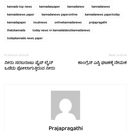
kannada top news
kannadaepaper
kannadanew
kannadanews
kannadanews paper
kannadanews paperonline
kannadanews papertoday
kannadapaper
localnews
onlinekannadanews
prajapragathi
thatskannada
today news in kannadalatestkannadanews
todaykannada news paper
Previous article
Next article
ನೀರು ಸರಬರಾಜು ಪೈಪ್ ಲೈನ್
ಕಾಂಗ್ರೆಸ್ ಎಸ್ಟಿ ಘಟಕಕ್ಕೆ ನೇಮಕ
ಒಡೆದು ಪೋಲಾಗುತ್ತಿರುವ ನೀರು
Prajapragathi