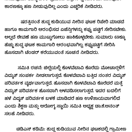
ಕಾರಣಕ್ಕೂ ಹಣ ನೀಡುವುದಿಲ್ಲ ಎಂದು ಎಚ್ಚರಿಕೆ ನೀಡಿದರು.
ಷರತ್ತಿನಂತೆ ಶುದ್ದ ಕುಡಿಯುವ ನೀರಿನ ಘಟಕ ರಿಪೇರಿ ಮಾಡದೆ
ಹಾಗೂ ಕಾಮಗಾರಿ ಆರಂಭಿಸದ ಏಜೆನ್ಸಿಗಳನ್ನು ಕಪ್ಪು ಪಟ್ಟಿಗೆ ಸೇರಿಸಬೇಕು.
ಅಲ್ಲದೆ ಠೇವಣೆ ಹಣ ಮುಟ್ಟುಗೋಲು ಹಾಕಿಕೊಳ್ಳಬೇಕು. ಸುಮಾರು 69ಕ್ಕೂ
ಹೆಚ್ಚು ಶುದ್ದ ಘಟಕ ಕಾಮಗಾರಿ ಆರಂಭವಾಗಿಲ್ಲ. ಕಪ್ಪುಪಟ್ಟಿಗೆ ಸೇರಿಸಿ
ಹೊಸದಾಗಿ ಟೆಂಡರ್ ಕರೆಯುವಂತೆ ಸೂಚನೆ ನೀಡಿದರು.
ಸಮಿತಿ ರಚನೆ: ಜಿಲ್ಲೆಯಲ್ಲಿ ಕೊಳವೆಬಾವಿ ಕೊರೆದು ಮೋಟಾರ್‍ಗಳಿಗೆ
ವಿದ್ಯುತ್ ಸಂಪರ್ಕ ನೀಡಲಾಗುತ್ತದೆ. ಕೊಳವೆಬಾವಿ ಬತ್ತಿದ ನಂತರ ವಿದ್ಯುತ್
ಪರಿವರ್ತಕ ವ್ಯರ್ಥವಾಗುತ್ತದೆ. ಹೊಸದಾಗಿ ಕೊಳವೆಬಾವಿ ಕೊರೆದರೆ ಮತ್ತೆ
ವಿದ್ಯುತ್ ಪರಿವರ್ತಕ ಹೊಸದಾಗಿ ಅಳವಡಿಸಲಾಗುತ್ತದೆ. ಇದರ ಬದಲಿಗೆ
ಹಳೆ ವಿದ್ಯತ್ ಪರಿವರ್ತಕ ಬಳಕೆ ಮಾಡಿದರೆ ಹಣ ಉಳಿತಾಯವಾಗಲಿದೆ
ಎಂದು ಶಿಕ್ಷಣ ಮತ್ತು ಆರೋಗ್ಯ ಸ್ಥಾಯಿ ಸಮಿತಿ ಅಧ್ಯಕ್ಷ ಡಾ.ಕೆ.ಅನಂತ್
ಸಲಹೆ ನೀಡಿದರು.
ಟಿಡಿಎಸ್ ಕಡಿಮೆ: ಶುದ್ದ ಕುಡಿಯುವ ನೀರಿನ ಘಟಕದಲ್ಲಿ ಗ್ರಾಮೀಣ