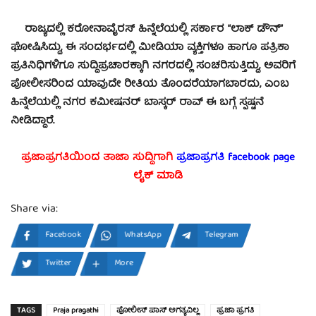
ರಾಜ್ಯದಲ್ಲಿ ಕರೋನಾವೈರಸ್ ಹಿನ್ನೆಲೆಯಲ್ಲಿ ಸರ್ಕಾರ “ಲಾಕ್ ಡೌನ್”
ಘೋಷಿಸಿದ್ದು, ಈ ಸಂದರ್ಭದಲ್ಲಿ ಮೀಡಿಯಾ ವ್ಯಕ್ತಿಗಳೂ ಹಾಗೂ ಪತ್ರಿಕಾ
ಪ್ರತಿನಿಧಿಗಳಿಗೂ ಸುದ್ದಿಪ್ರಚಾರಕ್ಕಾಗಿ ನಗರದಲ್ಲಿ ಸಂಚರಿಸುತ್ತಿದ್ದು, ಅವರಿಗೆ
ಪೋಲೀಸರಿಂದ ಯಾವುದೇ ರೀತಿಯ ತೊಂದರೆಯಾಗಬಾರದು, ಎಂಬ
ಹಿನ್ನೆಲೆಯಲ್ಲಿ ನಗರ ಕಮೀಷನರ್ ಬಾಸ್ಕರ್ ರಾವ್ ಈ ಬಗ್ಗೆ ಸ್ಪಷ್ಟನೆ
ನೀಡಿದ್ದಾರೆ.
ಪ್ರಜಾಪ್ರಗತಿಯಿಂದ ತಾಜಾ ಸುದ್ದಿಗಾಗಿ
ಪ್ರಜಾಪ್ರಗತಿ facebook page
ಲೈಕ್ ಮಾಡಿ
Share via:
Facebook
WhatsApp
Telegram
Twitter
More
TAGS
Praja pragathi
ಪೋಲೀಸ್ ಪಾಸ್ ಅಗತ್ಯವಿಲ್ಲ
ಪ್ರಜಾ ಪ್ರಗತಿ