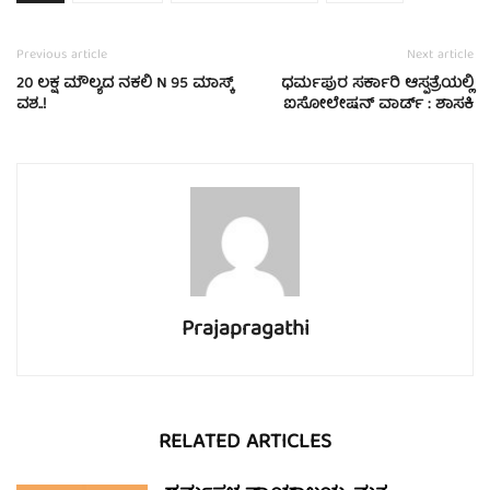
Previous article
Next article
20 ಲಕ್ಷ ಮೌಲ್ಯದ ನಕಲಿ N 95 ಮಾಸ್ಕ್
ಧರ್ಮಪುರ ಸರ್ಕಾರಿ ಆಸ್ಪತ್ರೆಯಲ್ಲಿ
ವಶ..!
ಐಸೋಲೇಷನ್ ವಾರ್ಡ್ : ಶಾಸಕಿ
Prajapragathi
RELATED ARTICLES