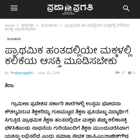
Home
ಜಿಲ್ಲೆಗಳು
ತುಮಕೂರು
ಪ್ರಾಥಮಿಕ ಹಂತದಲ್ಲಿಯೇ ಮಕ್ಕಳಲ್ಲಿ ಕಲಿಕೆಯ
ಆಸಕ್ತಿ ಮೂಡಿಸಬೇಕು
ತುಮಕೂರು
ಪ್ರಾಥಮಿಕ ಹಂತದಲ್ಲಿಯೇ ಮಕ್ಕಳಲ್ಲಿ
ಕಲಿಕೆಯ ಆಸಕ್ತಿ ಮೂಡಿಸಬೇಕು
27
By
Prajapragathi
-
June 20, 2019
0
ಶಿರಾ:
ಗ್ರಾಮೀಣ ಪ್ರದೇಶದ ಸರ್ಕಾರಿ ಶಾಲೆಗಳಲ್ಲಿ ಉತ್ತಮ ಭೋದನಾ
ಕೌಶಲ್ಯವಿರುವ ಶಿಕ್ಷಕರಿದ್ದು, ಗುಣಮಟ್ಟದ ಶಿಕ್ಷಣ ಪ್ರತಿಯೊಬ್ಬ ವಿದ್ಯಾರ್ಥಿಗೆ
ಸಿಗುತ್ತಿದೆ. ಪ್ರಾಥಮಿಕ ಶಿಕ್ಷಣ ಹಂತದಲ್ಲಿಯೇ ಮಕ್ಕಳು ಹೆಚ್ಚು ಕಲಿಕಾಸಕ್ತಿ
ಬೆಳೆಸಿಕೊಂಡು ಸಾಧನೆಯ ಗುರಿಯೊಂದಿಗೆ ಶಿಕ್ಷಣ ಮುಂದುವರೆಸಿದಾಗ
ಯಶಸ್ಸು ಲಭಿಸಲಿದೆ ಎಂದು ಸಮಾಜ ಸೇವಕ ಡಾ.ಸಿ.ಎಂ.ರಾಜೇಶ್‍ಗೌಡ