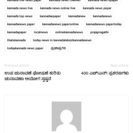
kannada live news paper
kannada news channel
kannada news epaper
kannada news live
kannada news online live
kannada news pepar
kannada top news
kannadaepaper
kannadanew
kannadanews
kannadanews paper
kannadanews paperonline
kannadanews papertoday
kannadapaper
localnews
onlinekannadanews
prajapragathi
thatskannada
today news in kannadalatestkannadanews
todaykannada news paper
ಪ್ರಜಾಪ್ರಗತಿ
Previous article
Next article
ಉಪ ಚುನಾವಣೆ ಘೋಷಣೆ ಕುರಿತು
400 ಎಚ್1ಎನ್1 ಪ್ರಕರಣಗಳು
ಚುನಾವಣಾ ಆಯೋಗ ಸ್ಪಷ್ಟನೆ