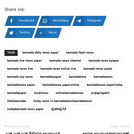
Share via:
Facebook
WhatsApp
Telegram
Twitter
More
TAGS
kannada daily news paper
kannada flash news
kannada live news paper
kannada news channel
kannada news epaper
kannada news live
kannada news online live
kannada news pepar
kannada top news
kannadaepaper
kannadanew
kannadanews
kannadanews paper
kannadanews paperonline
kannadanews papertoday
kannadapaper
localnews
onlinekannadanews
prajapragathi
thatskannada
today news in kannadalatestkannadanews
todaykannada news paper
ಪ್ರಜಾಪ್ರಗತಿ
Previous article
Next article