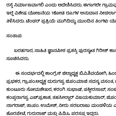
ರಸ್ತೆ ನಿರ್ಮಾಣವಾಗಲಿ ಎಂದು ಆದೇಶಿಸಿದರು. ಈಗಾಗಲೇ ಗ್ರಾಮವು 
ಇಲ್ಲೆ ವಿಶೇಷ ಯೋಜನೆಯ 1ಕೋಟಿ ರೂ.ಗಳ ಅನುದಾನ ನೀಡಲಾಗುತ್ತಿದ್
ತಿಳಿಸಿದರು. ಟೆಂಡರ್ ಪ್ರಕ್ರಿಯೆ ಮುಗಿದಿದ್ದು, ಮುಂದಿನ ತಿಂಗಳ
ಸಂತಾಪ:
ಬರಹಗಾರ, ಸಾಹಿತಿ ಜ್ಞಾನಪೀಠ ಪ್ರಶಸ್ತಿ ಪುರಸ್ಕøತ ಗಿರೀಶ್ ಕ
ಸೂಚಿಸಿದರು.
ಈ ಸಂದರ್ಭದಲ್ಲಿ ಕಾಂಗ್ರೆಸ್ ಜಿಲ್ಲಾಧ್ಯಕ್ಷ ಬಿ.ವಿ.ಶಿವಯೋಗಿ, ಹಿಂದ
ಪ್ರಭಕರ, ಗ್ರಾ.ಪಂ.ಅಧ್ಯಕ್ಷ ದುರುಗಪ್ಪ, ಜಿ.ಪಂ.ಮಾಜಿ ಸದಸ್ಯ ವಸಂತ, 
ಕುಂಟೂರು ಸೋಮಶೇಖರ, ಕರಂಗಿ ಸುಭಾಷ್, ಪಕ್ಕೀರಸಾಬ್, ಸಂಚಿ
ಕಂಪ್ತನಾಗಪ್ಪ, ಎಚ್.ಪ್ರಕಾಶ, ತಹಸೀಲ್ದಾರ್ ವಿಜಯಕುಮಾರ್, ಜಿ.
ನಾಗರಾಜ್, ತಾ.ಪಂ. ಉಮೇಶ್, ನೀರು ಸರಬರಾಜು ಮಂಡಳಿಯ ಎಇ ಬ
ಹೊರಪೇಟೆ, ಗುರುರಾಜ್ ಮತ್ತು ಪಿ.ಡಿ.ಒ ಪರಸಪ್ಪ ಇದ್ದರು.