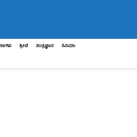
ಣಗಳು
ಕ್ರೀಡೆ
ತಂತ್ರಜ್ಞಾನ
ಸಿನಿಮಾ