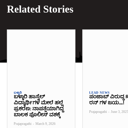
Related Stories
ಬಳ್ಳಾರಿ
LEAD NEWS
ಬಳ್ಳಾರಿ ಹಾಸ್ಟೆಲ್​
ಪಂಜಾಬ್ ವಿರುದ್ಧ R
ವಿದ್ಯಾರ್ಥಿಗಳ ಮೇಲೆ ಹಲ್ಲೆ
ರನ್ ಗಳ ಜಯ…..!
ಪ್ರಕರಣ: ನಾಪತ್ತೆಯಾಗಿದ್ದ
Prajapragathi
-
June 3, 202
ಬಾಲಕ ಪೊಲೀಸ್ ವಶಕ್ಕೆ
Prajapragathi
-
March 9, 2026