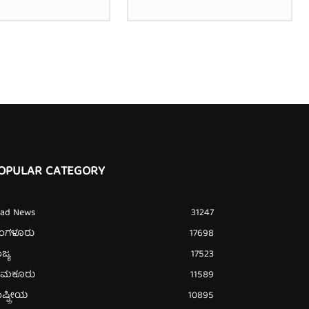
OPULAR CATEGORY
ead News
31247
ೆಂಗಳೂರು
17698
ಜ್ಯ
17523
ುಮಕೂರು
11589
ಷ್ಟ್ರೀಯ
10895