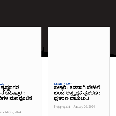
EWS
LEAD NEWS
 : ಕೃಷ್ಣನಗರ
ಬಳ್ಳಾರಿ : ತಡವಾಗಿ ಬೆಳಕಿಗೆ
 ಬಹಿಷ್ಕಾರ :
ಬಂದ ಅಸ್ಪೃಶ್ಯತೆ ಪ್ರಕರಣ :
ರಿಗಳ ಮನವೊಲಿಕೆ
ಪ್ರಕರಣ ದಾಖಲು…!
Prajapragathi
-
January 20, 2024
hi
-
May 7, 2024