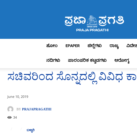
Praja
Pragathi
ಹೋಂ
EPAPER
ಜಿಲ್ಲೆಗಳು
ರಾಜ್ಯ
ವಿದೇ
ನದಿಗಳು
ಪಾರಂಪರಿಕ ಕಟ್ಟಡಗಳು
ಆರೋಗ್ಯ
ಸಚಿವರಿಂದ ಸೊನ್ನದಲ್ಲಿ ವಿವಿಧ 
June 10, 2019
BY
PRAJAPRAGATHI
34
ಬಳ್ಳಾರಿ