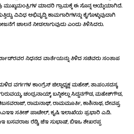
ಮುಖ್ಯಮಂತ್ರಿಗಳ ಮಾದರಿ ಗ್ರಾಮಕ್ಕೆ ಈ ಸೊನ್ನ ಆಯ್ಕೆಯಾಗಿದೆ.
ದು, ವಿವಿಧ ಅಭಿವೃದ್ಧಿ ಕಾಮಗಾರಿಗಳನ್ನು ಕೈಗೊಳ್ಳುವುದಾಗಿ
ು ಯೋಜನೆಗೆ ಚಾಲನೆ ನೀಡಲಾಗುವುದು ಎಂದು ತಿಳಿಸಿದರು.
ಾರ್ನಾಡ್‍ರವರ ನಿಧನದ ವಾರ್ತೆಯನ್ನು ತಿಳಿದ ಸಚಿವರು ಸಂತಾಪ
ುಳಿದ ವರ್ಗಗಳ ಕಾಂಗ್ರೆಸ್ ಜಿಲ್ಲಾಧ್ಯಕ್ಷ ಮಹೇಶ್, ತಾ.ಪಂ.ಸದಸ್ಯ
ಗುರುವಯ್ಯ, ಚಂದ್ರನಾಯ್ಕ್, ಬನ್ನಿಕಲ್ಲು ಸಿದ್ದನಗೌಡ, ಮಹೇಶ್‍ಗೌಡ,
ಬಸವರಾಜ್, ರಾಮನಾಥ್, ರಾಮಮೂರ್ತಿ, ಕಾಶಿನಾಥ, ದೇವಪ್ಪ,
ಪಂ.ಎಇಇ ಸತೀಶ್ ಪಾಟೇಲ್, ಕೃಷಿ ಇಲಾಖೆಯ ಪ್ರಭಾರಿ ಎ.ಡಿ.
ಸವರಾಜ ರೆಡ್ಡಿ, ಜೆಇ ಸುಭಾಷ್, ಬಿಇಒ ಶೇಖರಪ್ಪ