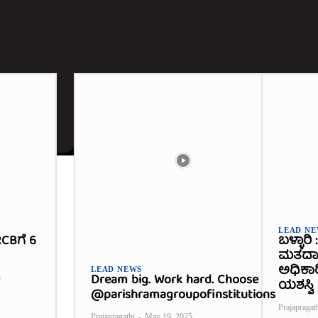
LEAD N
CBಗೆ 6
ಬಳ್ಳಾರಿ
ಮತದಾನ
ಅಧಿಕಾ
LEAD NEWS
Dream big. Work hard. Choose
5
ಯಶಸ್ವಿ
@parishramagroupofinstitutions
Prajapragat
Prajapragathi
-
May 19, 2025