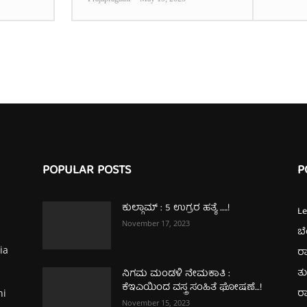
POPULAR POSTS
P
ಕುಲ್ಗಾಮ್‌ : 5 ಉಗ್ರರ ಹತ್ಯೆ …..!
L
November 17, 2023
ಬ
ia
ರಾ
ತ
ನಿಗಮ ಮಂಡಳಿ ನೇಮಕಾತಿ :
ಕೆಇಎಯಿಂದ ವಸ್ತ್ರ ಸಂಹಿತೆ ಘೋಷಣೆ…!
ರಾ
hi
November 15, 2023