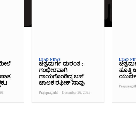
LEAD NEWS
LEAD N
ಮೇಲೆ
ಚಿತ್ರದುರ್ಗ ದುರಂತ ;
ಚಿತ್ರದು
ಗಂಭೀರವಾಗಿ
ಹೊತ್ತಿ
್ಭಪಾತ
ಗಾಯಗೊಂಡಿದ್ದ ಬಸ್‌
ಯುವಕ
ಕ..!
ಚಾಲಕ ರಫೀಕ್‌ ಸಾವು
Prajapragat
26
Prajapragathi
-
December 26, 2025