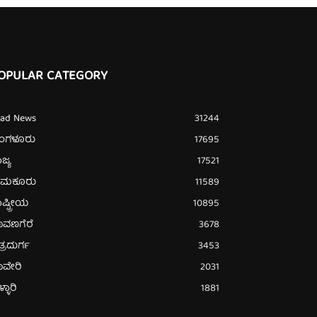
OPULAR CATEGORY
ead News
31244
ೆಂಗಳೂರು
17695
ಜ್ಯ
17521
ುಮಕೂರು
11589
ಷ್ಟ್ರೀಯ
10895
ಾವಣಗೆರೆ
3678
ತ್ರದುರ್ಗ
3453
ಾವೇರಿ
2031
್ಳಾರಿ
1881