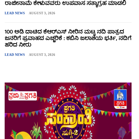
ರಾಜೀನಾಮೆ ಕೇಳುವವರು ಉಪವಾಸ ಸತ್ಯಾಗ್ರಹ ಮಾಡಲಿ
LEAD NEWS
AUGUST 3, 2026
100 ಅಡಿ ದಾಟಿದ ಕೆಆರ್‌ಎಸ್ ನೀರಿನ ಮಟ್ಟ ನದಿ ಪಾತ್ರದ
ಜನರಿಗೆ ಪ್ರವಾಹದ ಎಚ್ಚರಿಕೆ : ಕಬಿನಿ ಜಲಾಶಯ ಭರ್ತಿ, ನದಿಗೆ
ಹರಿದ ನೀರು
LEAD NEWS
AUGUST 3, 2026