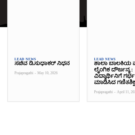
LEAD NEWS
LEAD NEWS
ಸಚಿವ ಡಿ.ಸುಧಾಕರ್ ನಿಧನ
ಶಾಲಾ ಬಾಲಕಿಯ 
ಲೈಂಗಿಕ ದೌರ್ಜನ್ಯ :
Prajapragathi
-
May 10, 2026
ವಿದ್ಯಾರ್ಥಿನಿಗೆ ಗರ
ಮಾಡಿಸಿದ ಗಣಿತಶಿಕ್ಷ
Prajapragathi
-
April 11, 20