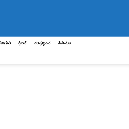
ಣಗಳು
ಕ್ರೀಡೆ
ತಂತ್ರಜ್ಞಾನ
ಸಿನಿಮಾ