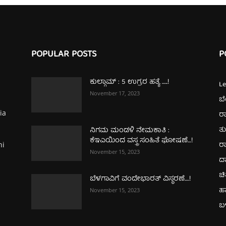
POPULAR POSTS
P
ಕುಲ್ಗಾಮ್‌ : 5 ಉಗ್ರರ ಹತ್ಯೆ …..!
L
November 17, 2023
ಬ
ia
ರಾ
ತ
ನಿಗಮ ಮಂಡಳಿ ನೇಮಕಾತಿ :
ಕೆಇಎಯಿಂದ ವಸ್ತ್ರ ಸಂಹಿತೆ ಘೋಷಣೆ…!
ರಾ
hi
November 15, 2023
ದ
ಚಿ
ಬೆಳಗಾವಿಗೆ ವಂದೇಭಾರತ್‌ ವಿಸ್ಥರಣೆ….!
ಹ
November 15, 2023
ಬಳ