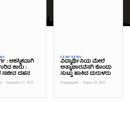
EWS
LEAD NEWS
ರ್ಗ : ಆಕಸ್ಮಿಕವಾಗಿ
ವಿದ್ಯಾರ್ಥಿನಿಯ ಮೇಲೆ
 ಉರಿದ ಕಾರು :
ಅತ್ಯಾಚಾರವೆಸಗಿ ಕೊಂದು
 ಸಜೀವ ದಹನ
ಸುಟ್ಟು ಹಾಕಿದ ದುರುಳರು
hi
-
September 17, 2025
Prajapragathi
-
August 20, 2025