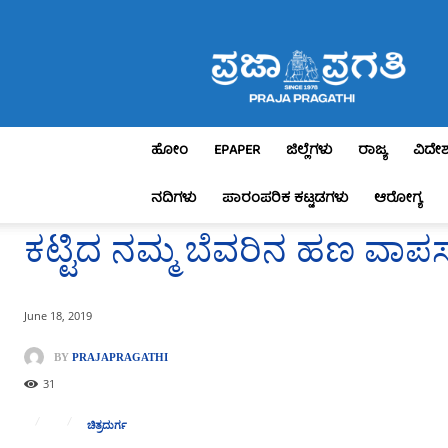
Praja
Pragathi
ಹೋಂ
EPAPER
ಜಿಲ್ಲೆಗಳು
ರಾಜ್ಯ
ವಿದೇ
ನದಿಗಳು
ಪಾರಂಪರಿಕ ಕಟ್ಟಡಗಳು
ಆರೋಗ್ಯ
ಕಟ್ಟಿದ ನಮ್ಮ ಬೆವರಿನ ಹಣ ವಾಪಸ್
June 18, 2019
BY
PRAJAPRAGATHI
31
ಚಿತ್ರದುರ್ಗ