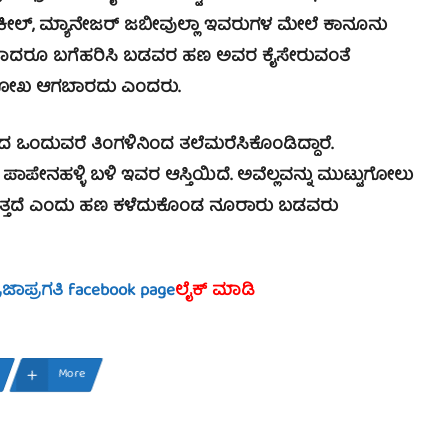
ಶಕೀಲ್, ಮ್ಯಾನೇಜರ್ ಜಬೀವುಲ್ಲಾ ಇವರುಗಳ ಮೇಲೆ ಕಾನೂನು
ಕವಾದರೂ ಬಗೆಹರಿಸಿ ಬಡವರ ಹಣ ಅವರ ಕೈಸೇರುವಂತೆ
ಕೆ ದೋಖ ಆಗಬಾರದು ಎಂದರು.
ಒಂದುವರೆ ತಿಂಗಳಿನಿಂದ ತಲೆಮರೆಸಿಕೊಂಡಿದ್ದಾರೆ.
ಪೇನಹಳ್ಳಿ ಬಳಿ ಇವರ ಆಸ್ತಿಯಿದೆ. ಅವೆಲ್ಲವನ್ನು ಮುಟ್ಟುಗೋಲು
ಬರುತ್ತದೆ ಎಂದು ಹಣ ಕಳೆದುಕೊಂಡ ನೂರಾರು ಬಡವರು
್ರಜಾಪ್ರಗತಿ facebook page
ಲೈಕ್ ಮಾಡಿ
More