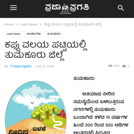
Home
Lead News
ಕಪ್ಪು ವಲಯ ಪಟ್ಟಿಯಲ್ಲಿ ತುಮಕೂರು ಜಿಲ್ಲೆ
Lead News
ಅಂಕಣಗಳು
ತುಮಕೂರು
ಕಪ್ಪು ವಲಯ ಪಟ್ಟಿಯಲ್ಲಿ
ತುಮಕೂರು ಜಿಲ್ಲೆ
109
By
Prajapragathi
-
July 9, 2019
0
ತುಮಕೂರು
ಅತಿಯಾದ ನೀರಿನ
ಸಮಸ್ಯೆಯಿಂದ ಬಳಲುತ್ತಿರುವ
ನಗರಗಳಲ್ಲಿ ತುಮಕೂರು
ಒಂದಾಗಿದೆ. ಕಳೆದ 15 ವರ್ಷಗಳ
ಹಿಂದೆ 300 ರಿಂದ 500 ಅಡಿಗಳ
ಅಂತರದಲ್ಲಿ ಸಿಗುತ್ತಿದ್ದ