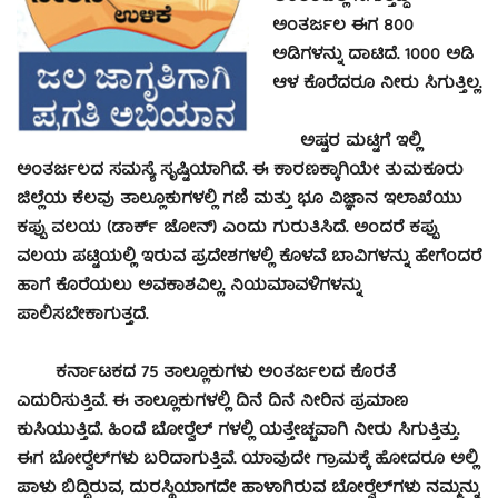
ಅಂತರ್ಜಲ ಈಗ 800
ಅಡಿಗಳನ್ನು ದಾಟಿದೆ. 1000 ಅಡಿ
ಆಳ ಕೊರೆದರೂ ನೀರು ಸಿಗುತ್ತಿಲ್ಲ.
ಅಷ್ಟರ ಮಟ್ಟಿಗೆ ಇಲ್ಲಿ
ಅಂತರ್ಜಲದ ಸಮಸ್ಯೆ ಸೃಷ್ಟಿಯಾಗಿದೆ. ಈ ಕಾರಣಕ್ಕಾಗಿಯೇ ತುಮಕೂರು
ಜಿಲ್ಲೆಯ ಕೆಲವು ತಾಲ್ಲೂಕುಗಳಲ್ಲಿ ಗಣಿ ಮತ್ತು ಭೂ ವಿಜ್ಞಾನ ಇಲಾಖೆಯು
ಕಪ್ಪು ವಲಯ (ಡಾರ್ಕ್ ಜೋನ್) ಎಂದು ಗುರುತಿಸಿದೆ. ಅಂದರೆ ಕಪ್ಪು
ವಲಯ ಪಟ್ಟಿಯಲ್ಲಿ ಇರುವ ಪ್ರದೇಶಗಳಲ್ಲಿ ಕೊಳವೆ ಬಾವಿಗಳನ್ನು ಹೇಗೆಂದರೆ
ಹಾಗೆ ಕೊರೆಯಲು ಅವಕಾಶವಿಲ್ಲ. ನಿಯಮಾವಳಿಗಳನ್ನು
ಪಾಲಿಸಬೇಕಾಗುತ್ತದೆ.
ಕರ್ನಾಟಕದ 75 ತಾಲ್ಲೂಕುಗಳು ಅಂತರ್ಜಲದ ಕೊರತೆ
ಎದುರಿಸುತ್ತಿವೆ. ಈ ತಾಲ್ಲೂಕುಗಳಲ್ಲಿ ದಿನೆ ದಿನೆ ನೀರಿನ ಪ್ರಮಾಣ
ಕುಸಿಯುತ್ತಿದೆ. ಹಿಂದೆ ಬೋರ್‍ವೆಲ್ ಗಳಲ್ಲಿ ಯತ್ತೇಚ್ಚವಾಗಿ ನೀರು ಸಿಗುತ್ತಿತ್ತು.
ಈಗ ಬೋರ್‍ವೆಲ್‍ಗಳು ಬರಿದಾಗುತ್ತಿವೆ. ಯಾವುದೇ ಗ್ರಾಮಕ್ಕೆ ಹೋದರೂ ಅಲ್ಲಿ
ಪಾಳು ಬಿದ್ದಿರುವ, ದುರಸ್ಥಿಯಾಗದೇ ಹಾಳಾಗಿರುವ ಬೋರ್‍ವೆಲ್‍ಗಳು ನಮ್ಮನ್ನು