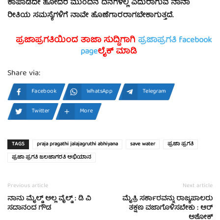
ಕಾಪಾಡದೇ ಹೋದರೆ ಮುಂದಿನ ದಿನಗಳಲ್ಲಿ ಎದುರಾಗುವ ನಾನಾ
ರೀತಿಯ ಸಮಸ್ಯೆಗಳಿಗೆ ನಾವೇ ಹೊಣೆಗಾರರಾಗಬೇಕಾಗುತ್ತದೆ.
ಪ್ರಜಾಪ್ರಗತಿಯಿಂದ ತಾಜಾ ಸುದ್ದಿಗಾಗಿ
ಪ್ರಜಾಪ್ರಗತಿ facebook
page
ಲೈಕ್ ಮಾಡಿ
Share via:
Facebook
WhatsApp
Telegram
Twitter
More
TAGS
praja pragathi jalajagruthi abhiyana
save water
ಪ್ರಜಾ ಪ್ರಗತಿ
ಪ್ರಜಾ ಪ್ರಗತಿ ಜಲಜಾಗರತಿ ಅಭಿಯಾನ
Previous article
Next article
ನಾನು ಮೈಲ್ಡ್ ಅಲ್ಲ ವೈಲ್ಡ್ : ಡಿ ವಿ
ಮೈತ್ರಿ ಸರ್ಕಾರವನ್ನು ರಾಜ್ಯಪಾಲರು
ಸದಾನಂದ ಗೌಡ
ತಕ್ಷಣ ವಜಾಗೊಳಿಸಬೇಕು : ಆರ್
ಅಶೋಕ್