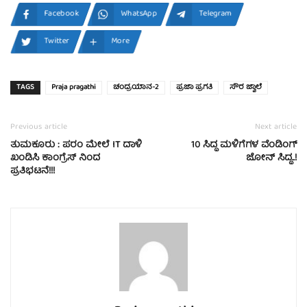
Facebook
WhatsApp
Telegram
Twitter
More
TAGS
Praja pragathi
ಚಂದ್ರಯಾನ-2
ಪ್ರಜಾ ಪ್ರಗತಿ
ಸೌರ ಜ್ವಾಲೆ
Previous article
Next article
ತುಮಕೂರು : ಪರಂ ಮೇಲೆ IT ದಾಳಿ
10 ಸಿದ್ಧ ಮಳಿಗೆಗಳ ವೆಂಡಿಂಗ್
ಖಂಡಿಸಿ ಕಾಂಗ್ರೆಸ್ ನಿಂದ
ಜೋನ್ ಸಿದ್ಧ..!
ಪ್ರತಿಭಟನೆ!!!