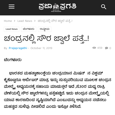
Home
Lead News
ಚಂದ್ರನಲ್ಲಿ ಸೌರ ಜ್ವಾಲೆ ಪತ್ತೆ…!
Lead News
ಬೆಂಗಳೂರು
ರಾಷ್ಟ್ರೀಯ
ಚಂದ್ರನಲ್ಲಿ ಸೌರ ಜ್ವಾಲೆ ಪತ್ತೆ…!
459
By
Prajapragathi
-
October 11, 2019
0
ಬೆಂಗಳೂರು
ಭಾರತದ ಮಹತ್ವಾಕಾಂಕ್ಷೆಯ ಚಂದ್ರಯಾನ ಮಿಷನ್ ನ ವಿಕ್ಷಮ್
ಕೈಕೊಟ್ಟರೂ ಆರ್ಬಿಟರ್ ಮಾತ್ರ ಇನ್ನು ಸುತ್ತುವರಿಯುವ ಮೂಲಕ ಚಂದ್ರನ
ಮೇಲ್ಮೈ ಅಧ್ಯಯನಕ್ಕೆ ಸಹಾಯ ಮಾಡುತ್ತಲೆ ಇದೆ ,ಸೆ.30ರ ಮಧ್ಯ ರಾತ್ರಿ
ವೇಳೆಯಲ್ಲಿ ಸೌರ ಜ್ವಾಲೆಗಳನ್ನು ಪತ್ತೆಹಚ್ಚಿದೆ. ಇದು ಚಂದ್ರನ ಮೇಲ್ಮೈಯಲ್ಲಿ
ಯಾವ ಕಾರಣದಿಂದ ಸೃಷ್ಟಿಯಾಗಿದೆ ಎಂಬುದನ್ನು ಅಧ್ಯಯನ ನಡೆಸಲು
ಮಹತ್ವದ ಸುಳಿವು ನೀಡಲಿದೆ ಎಂದು ಇಸ್ರೋ ತಿಳಿಸಿದೆ.