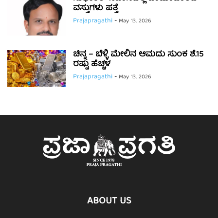
ವಸ್ತುಗಳು ಪತ್ತೆ
Prajapragathi
-
May 13, 2026
ಚಿನ್ನ – ಬೆಳ್ಳಿ ಮೇಲಿನ ಆಮದು ಸುಂಕ ಶೆ.15
ರಷ್ಟು ಹೆಚ್ಚಳ
Prajapragathi
-
May 13, 2026
ABOUT US