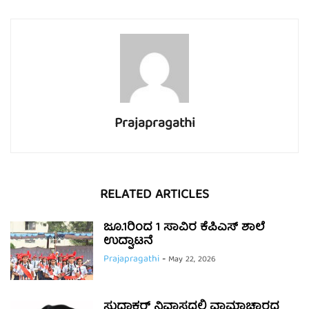
Prajapragathi
RELATED ARTICLES
ಜೂ.1ರಿಂದ 1 ಸಾವಿರ ಕೆಪಿಎಸ್ ಶಾಲೆ
ಉದ್ಘಾಟನೆ
Prajapragathi
-
May 22, 2026
ಸುಧಾಕರ್ ನಿವಾಸದಲ್ಲಿ ವಾಮಾಚಾರದ