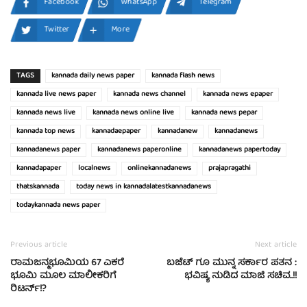
Facebook
WhatsApp
Telegram
Twitter
More
TAGS
kannada daily news paper
kannada flash news
kannada live news paper
kannada news channel
kannada news epaper
kannada news live
kannada news online live
kannada news pepar
kannada top news
kannadaepaper
kannadanew
kannadanews
kannadanews paper
kannadanews paperonline
kannadanews papertoday
kannadapaper
localnews
onlinekannadanews
prajapragathi
thatskannada
today news in kannadalatestkannadanews
todaykannada news paper
Previous article
Next article
ರಾಮಜನ್ಮಭೂಮಿಯ 67 ಎಕರೆ
ಬಜೆಟ್ ಗೂ ಮುನ್ನ ಸರ್ಕಾರ ಪತನ :
ಭೂಮಿ ಮೂಲ ಮಾಲೀಕರಿಗೆ
ಭವಿಷ್ಯ ನುಡಿದ ಮಾಜಿ ಸಚಿವ..!!
ರಿಟರ್ನ್!?