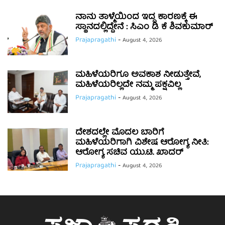
ನಾನು ತಾಳ್ಮೆಯಿಂದ ಇದ್ದ ಕಾರಣಕ್ಕೆ ಈ
ಸ್ಥಾನದಲ್ಲಿದ್ದೇನೆ : ಸಿಎಂ ಡಿ ಕೆ ಶಿವಕುಮಾರ್
Prajapragathi
-
August 4, 2026
ಮಹಿಳೆಯರಿಗೂ ಅವಕಾಶ ನೀಡುತ್ತೇವೆ,
ಮಹಿಳೆಯರಿಲ್ಲದೇ ನಮ್ಮ ಪಕ್ಷವಿಲ್ಲ
Prajapragathi
-
August 4, 2026
ದೇಶದಲ್ಲೇ ಮೊದಲ ಬಾರಿಗೆ
ಮಹಿಳೆಯರಿಗಾಗಿ ವಿಶೇಷ ಆರೋಗ್ಯ ನೀತಿ:
ಆರೋಗ್ಯ ಸಚಿವ ಯು.ಟಿ. ಖಾದರ್
Prajapragathi
-
August 4, 2026