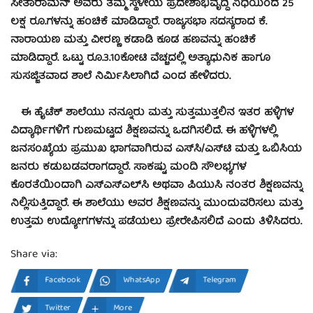
ಸೀತಾರಾಮನ್ ಅವರು ತಮ್ಮ ಸ್ಥಳೀಯ ಪ್ರದೇಶಾಭಿವೃದ್ಧಿ ನಿಧಿಯಿಂದ 25
ಲಕ್ಷ ರೂ.ಗಳನ್ನು ಹಂಚಿಕೆ ಮಾಡಿದ್ದಾರೆ. ರಾಜ್ಯಸಭಾ ಸದಸ್ಯರಾದ ಕೆ.
ನಾರಾಯಣ ಮತ್ತು ವೀರಣ್ಣ ಕಡಾಡಿ ಕೂಡ ಹಣವನ್ನು ಹಂಚಿಕೆ
ಮಾಡಿದ್ದಾರೆ. ಒಟ್ಟು ರೂ.3.10ಕೋಟಿ ವೆಚ್ಚದಲ್ಲಿ ಅತ್ಯಾಧುನಿಕ ಹಾಗೂ
ಸುಸಜ್ಜಿತವಾದ ಶಾಲೆ ನಿರ್ಮಿಸಿಲಾಗಿದೆ ಎಂದ ಹೇಳಿದರು.
ಈ ಹೈಟೆಕ್ ಶಾಲೆಯು ನನ್ನೂರು ಮತ್ತು ಸುತ್ತಮುತ್ತಲಿನ ಇತರ ಹಳ್ಳಿಗಳ
ವಿದ್ಯಾರ್ಥಿಗಳಿಗೆ ಗುಣಮಟ್ಟದ ಶಿಕ್ಷಣವನ್ನು ಒದಗಿಸಲಿದೆ. ಈ ಹಳ್ಳಿಗಳಲ್ಲಿ
ಜನಸಂಖ್ಯೆಯ ಪ್ರಮುಖ ಭಾಗವಾಗಿರುವ ಎಸ್‌ಸಿ/ಎಸ್‌ಟಿ ಮತ್ತು ಒಬಿಸಿಯ
ಜನರು ಕಡುಬಡವರಾಗದ್ದಾರೆ. ಸಾಕಷ್ಟು ಮಂದಿ ಸೌಲಭ್ಯಗಳ
ಕೊರತೆಯಿಂದಾಗಿ ಎಸ್‌ಎಸ್‌ಎಲ್‌ಸಿ ಅಥವಾ ಪಿಯುಸಿ ನಂತರ ಶಿಕ್ಷಣವನ್ನು
ನಿಲ್ಲಿಸುತ್ತಿದ್ದಾರೆ. ಈ ಶಾಲೆಯು ಅವರ ಶಿಕ್ಷಣವನ್ನು ಮುಂದುವರಿಸಲು ಮತ್ತು
ಉತ್ತಮ ಉದ್ಯೋಗಗಳನ್ನು ಪಡೆಯಲು ಪ್ರೇರೇಪಿಸಲಿದೆ ಎಂದು ತಿಳಿಸಿದರು.
Share via:
Facebook
WhatsApp
Telegram
Twitter
More