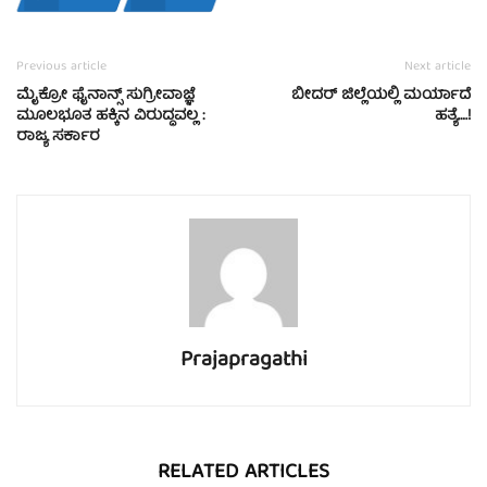
Previous article
Next article
ಮೈಕ್ರೋ ಫೈನಾನ್ಸ್ ಸುಗ್ರೀವಾಜ್ಞೆ
ಬೀದರ್ ಜಿಲ್ಲೆಯಲ್ಲಿ ಮರ್ಯಾದೆ
ಮೂಲಭೂತ ಹಕ್ಕಿನ ವಿರುದ್ಧವಲ್ಲ :
ಹತ್ಯೆ….!
ರಾಜ್ಯ ಸರ್ಕಾರ
Prajapragathi
RELATED ARTICLES