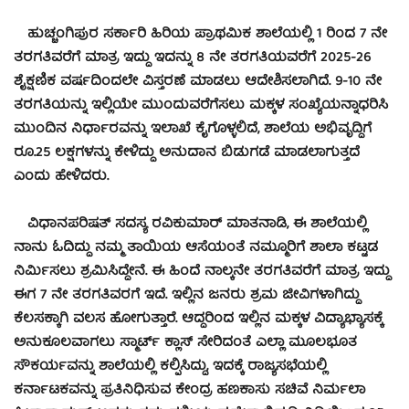
ಹುಚ್ಚಂಗಿಪುರ ಸರ್ಕಾರಿ ಹಿರಿಯ ಪ್ರಾಥಮಿಕ ಶಾಲೆಯಲ್ಲಿ 1 ರಿಂದ 7 ನೇ
ತರಗತಿವರೆಗೆ ಮಾತ್ರ ಇದ್ದು ಇದನ್ನು 8 ನೇ ತರಗತಿಯವರೆಗೆ 2025-26
ಶೈಕ್ಷಣಿಕ ವರ್ಷದಿಂದಲೇ ವಿಸ್ತರಣೆ ಮಾಡಲು ಆದೇಶಿಸಲಾಗಿದೆ. 9-10 ನೇ
ತರಗತಿಯನ್ನು ಇಲ್ಲಿಯೇ ಮುಂದುವರೆಗೆಸಲು ಮಕ್ಕಳ ಸಂಖ್ಯೆಯನ್ನಾಧರಿಸಿ
ಮುಂದಿನ ನಿರ್ಧಾರವನ್ನು ಇಲಾಖೆ ಕೈಗೊಳ್ಳಲಿದೆ, ಶಾಲೆಯ ಅಭಿವೃದ್ದಿಗೆ
ರೂ.25 ಲಕ್ಷಗಳನ್ನು ಕೇಳಿದ್ದು ಅನುದಾನ ಬಿಡುಗಡೆ ಮಾಡಲಾಗುತ್ತದೆ
ಎಂದು ಹೇಳಿದರು.
ವಿಧಾನಪರಿಷತ್ ಸದಸ್ಯ ರವಿಕುಮಾರ್ ಮಾತನಾಡಿ, ಈ ಶಾಲೆಯಲ್ಲಿ
ನಾನು ಓದಿದ್ದು ನಮ್ಮ ತಾಯಿಯ ಆಸೆಯಂತೆ ನಮ್ಮೂರಿಗೆ ಶಾಲಾ ಕಟ್ಟಡ
ನಿರ್ಮಿಸಲು ಶ್ರಮಿಸಿದ್ದೇನೆ. ಈ ಹಿಂದೆ ನಾಲ್ಕನೇ ತರಗತಿವರೆಗೆ ಮಾತ್ರ ಇದ್ದು
ಈಗ 7 ನೇ ತರಗತಿವರಗೆ ಇದೆ. ಇಲ್ಲಿನ ಜನರು ಶ್ರಮ ಜೀವಿಗಳಾಗಿದ್ದು
ಕೆಲಸಕ್ಕಾಗಿ ವಲಸ ಹೋಗುತ್ತಾರೆ. ಆದ್ದರಿಂದ ಇಲ್ಲಿನ ಮಕ್ಕಳ ವಿದ್ಯಾಭ್ಯಾಸಕ್ಕೆ
ಅನುಕೂಲವಾಗಲು ಸ್ಮಾರ್ಟ್ ಕ್ಲಾಸ್ ಸೇರಿದಂತೆ ಎಲ್ಲಾ ಮೂಲಭೂತ
ಸೌಕರ್ಯವನ್ನು ಶಾಲೆಯಲ್ಲಿ ಕಲ್ಪಿಸಿದ್ದು, ಇದಕ್ಕೆ ರಾಜ್ಯಸಭೆಯಲ್ಲಿ
ಕರ್ನಾಟಕವನ್ನು ಪ್ರತಿನಿಧಿಸುವ ಕೇಂದ್ರ ಹಣಕಾಸು ಸಚಿವೆ ನಿರ್ಮಲಾ