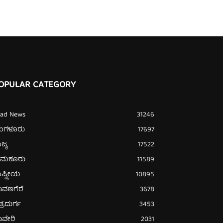
OPULAR CATEGORY
ead News
31246
ೆಂಗಳೂರು
17697
ಜ್ಯ
17522
ುಮಕೂರು
11589
ಷ್ಟ್ರೀಯ
10895
ಾವಣಗೆರೆ
3678
ತ್ರದುರ್ಗ
3453
ಾವೇರಿ
2031