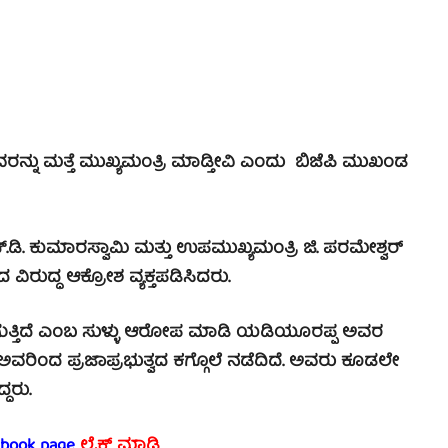
ವರನ್ನು ಮತ್ತೆ ಮುಖ್ಯಮಂತ್ರಿ ಮಾಡ್ತೀವಿ ಎಂದು ಬಿಜೆಪಿ ಮುಖಂಡ
ಚ್‌.ಡಿ. ಕುಮಾರಸ್ವಾಮಿ ಮತ್ತು ಉಪಮುಖ್ಯಮಂತ್ರಿ ಜಿ. ಪರಮೇಶ್ವರ್
 ವಿರುದ್ಧ ಆಕ್ರೋಶ ವ್ಯಕ್ತಪಡಿಸಿದರು.
ಾಗುತ್ತಿದೆ ಎಂಬ ಸುಳ್ಳು ಆರೋಪ ಮಾಡಿ ಯಡಿಯೂರಪ್ಪ ಅವರ
ರಿಂದ ಪ್ರಜಾಪ್ರಭುತ್ವದ ಕಗ್ಗೊಲೆ ನಡೆದಿದೆ. ಅವರು ಕೂಡಲೇ
ದರು.
ebook page
ಲೈಕ್ ಮಾಡಿ