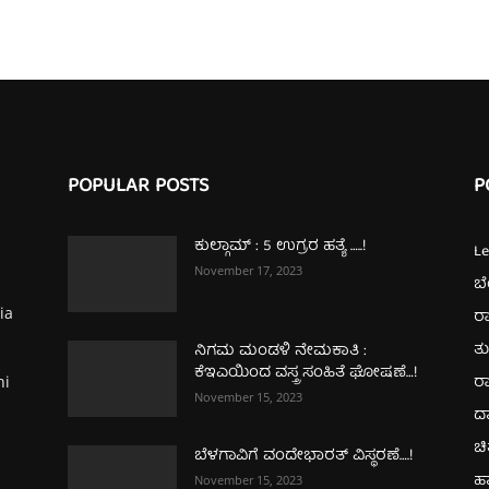
POPULAR POSTS
P
ಕುಲ್ಗಾಮ್‌ : 5 ಉಗ್ರರ ಹತ್ಯೆ …..!
L
November 17, 2023
ಬ
ia
ರಾ
ತ
ನಿಗಮ ಮಂಡಳಿ ನೇಮಕಾತಿ :
ಕೆಇಎಯಿಂದ ವಸ್ತ್ರ ಸಂಹಿತೆ ಘೋಷಣೆ…!
ರಾ
hi
November 15, 2023
ದ
ಚಿ
ಬೆಳಗಾವಿಗೆ ವಂದೇಭಾರತ್‌ ವಿಸ್ಥರಣೆ….!
ಹ
November 15, 2023