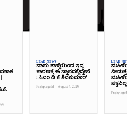
LEAD NEWS
LEAD N
ನಾನು ತಾಳ್ಮೆಯಿಂದ ಇದ್ದ
ಮಹಿಳೆ
ಾವಕಾಶ
ಕಾರಣಕ್ಕೆ ಈ ಸ್ಥಾನದಲ್ಲಿದ್ದೇನೆ
ನೀಡುತ್ತ
|
: ಸಿಎಂ ಡಿ ಕೆ ಶಿವಕುಮಾರ್
ಮಹಿಳೆಯ
ಪಕ್ಷವಿಲ್ಲ
Prajapragathi
-
August 4, 2026
.ಕೆ.
Prajapragat
ೆ
026