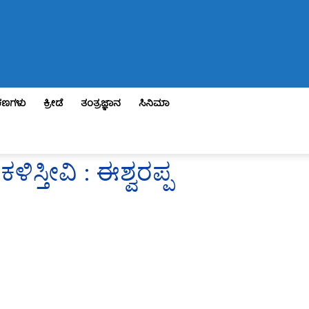
ಣಗಳು
ಕ್ರೀಡೆ
ತಂತ್ರಜ್ಞಾನ
ಸಿನಿಮಾ
ಳಿಸ್ತೀವಿ : ಈಶ್ವರಪ್ಪ