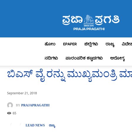
Praja
Pragathi
ಹೋಂ
EPAPER
ಜಿಲ್ಲೆಗಳು
ರಾಜ್ಯ
ವಿದೇ
ನದಿಗಳು
ಪಾರಂಪರಿಕ ಕಟ್ಟಡಗಳು
ಆರೋಗ್ಯ
ಬಿಎಸ್ ವೈ ರನ್ನು ಮುಖ್ಯಮಂತ್ರಿ ಮಾಡಿ,
September 21, 2018
BY
PRAJAPRAGATHI
65
LEAD NEWS
ರಾಜ್ಯ