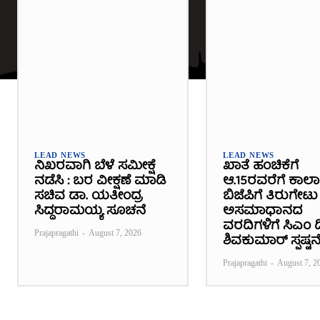
LEAD NEWS
LEAD NEWS
ನಿಖರವಾಗಿ ಬೆಳೆ ಸಮೀಕ್ಷೆ
ಖಾತೆ ಹಂಚಿಕೆಗೆ
ನಡೆಸಿ : ಬರ ವೀಕ್ಷಣೆ ಮಾಡಿ
ಆ.15ರವರೆಗೆ ಕಾಲ
ಸಚಿವ ಡಾ. ಯತೀಂದ್ರ
ಬಿಜೆಪಿಗೆ ತಿರುಗೇಟು 
ಸಿದ್ದರಾಮಯ್ಯ ಸೂಚನೆ
ಅಸಮಾಧಾನದ
ವರದಿಗಳಿಗೆ ಸಿಎಂ ಡಿ
Prajapragathi
-
August 7, 2026
ಶಿವಕುಮಾರ್ ಸ್ಪಷ್ಟನ
Prajapragathi
-
August 7, 2