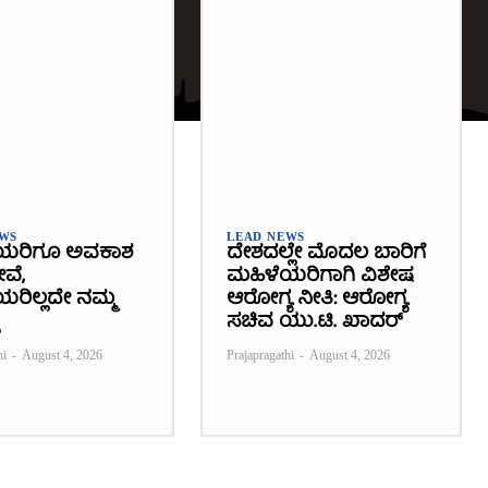
EWS
LEAD NEWS
ಯರಿಗೂ ಅವಕಾಶ
ದೇಶದಲ್ಲೇ ಮೊದಲ ಬಾರಿಗೆ
ೇವೆ,
ಮಹಿಳೆಯರಿಗಾಗಿ ವಿಶೇಷ
ರಿಲ್ಲದೇ ನಮ್ಮ
ಆರೋಗ್ಯ ನೀತಿ: ಆರೋಗ್ಯ
ಸಚಿವ ಯು.ಟಿ. ಖಾದರ್
hi
-
August 4, 2026
Prajapragathi
-
August 4, 2026