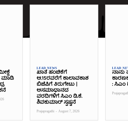
LEAD NEWS
LEAD N
ೀಕ್ಷೆ
ಖಾತೆ ಹಂಚಿಕೆಗೆ
ನಾನು ತ
ೆ ಮಾಡಿ
ಆ.15ರವರೆಗೆ ಕಾಲಾವಕಾಶ
ಕಾರಣಕ್ಕೆ
್ರ
ಬಿಜೆಪಿಗೆ ತಿರುಗೇಟು |
: ಸಿಎಂ
ಚನೆ
ಅಸಮಾಧಾನದ
Prajapragat
ವರದಿಗಳಿಗೆ ಸಿಎಂ ಡಿ.ಕೆ.
026
ಶಿವಕುಮಾರ್ ಸ್ಪಷ್ಟನೆ
Prajapragathi
-
August 7, 2026