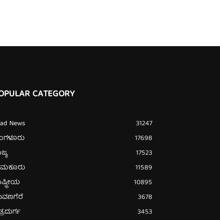
OPULAR CATEGORY
ead News
31247
ೆಂಗಳೂರು
17698
ಜ್ಯ
17523
ುಮಕೂರು
11589
ಷ್ಟ್ರೀಯ
10895
ಾವಣಗೆರೆ
3678
ತ್ರದುರ್ಗ
3453