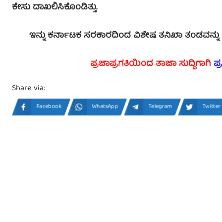
ಕೇಸು ದಾಖಲಿಸಿಕೊಂಡಿತ್ತು.
ಇನ್ನು ಕರ್ನಾಟಕ ಸರಕಾರದಿಂದ ವಿಶೇಷ ತನಿಖಾ ತಂಡವನ್ನು (ಎಸ್
ಪ್ರಜಾಪ್ರಗತಿಯಿಂದ ತಾಜಾ ಸುದ್ದಿಗಾಗಿ
ಪ್
Share via:
Facebook
WhatsApp
Telegram
Twitter