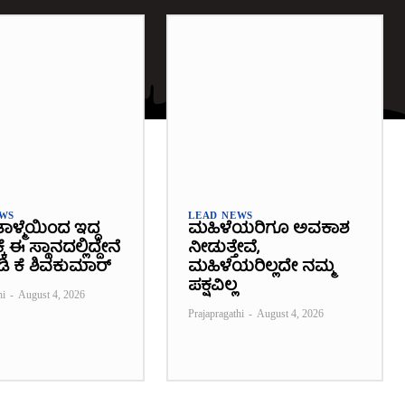
EWS
LEAD NEWS
ಾಳ್ಮೆಯಿಂದ ಇದ್ದ
ಮಹಿಳೆಯರಿಗೂ ಅವಕಾಶ
 ಈ ಸ್ಥಾನದಲ್ಲಿದ್ದೇನೆ
ನೀಡುತ್ತೇವೆ,
 ಡಿ ಕೆ ಶಿವಕುಮಾರ್
ಮಹಿಳೆಯರಿಲ್ಲದೇ ನಮ್ಮ
ಪಕ್ಷವಿಲ್ಲ
hi
-
August 4, 2026
Prajapragathi
-
August 4, 2026