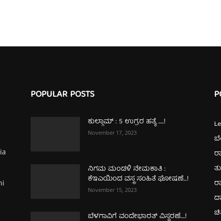
POPULAR POSTS
P
ಕುಲ್ಗಾಮ್‌ : 5 ಉಗ್ರರ ಹತ್ಯೆ …..!
L
November 17, 2023
ಬ
ia
ರಾ
ತ
ನಿಗಮ ಮಂಡಳಿ ನೇಮಕಾತಿ :
ಕೆಇಎಯಿಂದ ವಸ್ತ್ರ ಸಂಹಿತೆ ಘೋಷಣೆ…!
ರಾ
hi
November 15, 2023
ದ
ಚಿ
ಬೆಳಗಾವಿಗೆ ವಂದೇಭಾರತ್‌ ವಿಸ್ಥರಣೆ….!