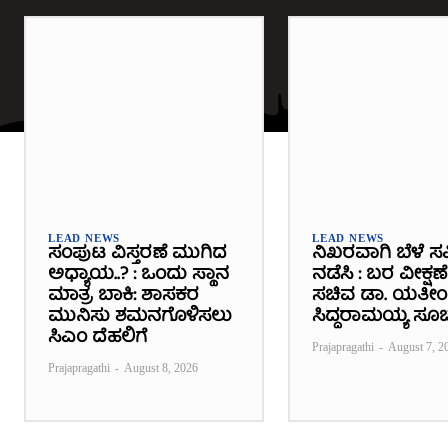
LEAD NEWS
LEAD NEWS
ಸಂಪುಟ ವಿಸ್ತರಣೆ ಮುಗಿದ
ನಿಖರವಾಗಿ ಬೆಳೆ ಸಮ
ಅಧ್ಯಾಯ..? : ಒಂದು ಸ್ಥಾನ
ನಡೆಸಿ : ಬರ ವೀಕ್ಷಣ
ಮಾತ್ರ ಬಾಕಿ: ಶಾಸಕರ
ಸಚಿವ ಡಾ. ಯತೀಂದ
ಮುನಿಸು ಶಮನಗೊಳಿಸಲು
ಸಿದ್ದರಾಮಯ್ಯ ಸೂ
ಸಿಎಂ ದೆಹಲಿಗೆ
Prajapragathi
-
August 7, 2
Prajapragathi
-
August 8, 2026