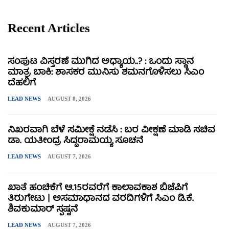
Recent Articles
ಸಂಪುಟ ವಿಸ್ತರಣೆ ಮುಗಿದ ಅಧ್ಯಾಯ..? : ಒಂದು ಸ್ಥಾನ
ಮಾತ್ರ ಬಾಕಿ: ಶಾಸಕರ ಮುನಿಸು ಶಮನಗೊಳಿಸಲು ಸಿಎಂ
ದೆಹಲಿಗೆ
LEAD NEWS
AUGUST 8, 2026
ನಿಖರವಾಗಿ ಬೆಳೆ ಸಮೀಕ್ಷೆ ನಡೆಸಿ : ಬರ ವೀಕ್ಷಣೆ ಮಾಡಿ ಸಚಿವ
ಡಾ. ಯತೀಂದ್ರ ಸಿದ್ದರಾಮಯ್ಯ ಸೂಚನೆ
LEAD NEWS
AUGUST 7, 2026
ಖಾತೆ ಹಂಚಿಕೆಗೆ ಆ.15ರವರೆಗೆ ಕಾಲಾವಕಾಶ ಬಿಜೆಪಿಗೆ
ತಿರುಗೇಟು | ಅಸಮಾಧಾನದ ವರದಿಗಳಿಗೆ ಸಿಎಂ ಡಿ.ಕೆ.
ಶಿವಕುಮಾರ್ ಸ್ಪಷ್ಟನೆ
LEAD NEWS
AUGUST 7, 2026