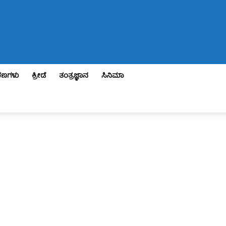
ಣಗಳು
ಕ್ರೀಡೆ
ತಂತ್ರಜ್ಞಾನ
ಸಿನಿಮಾ