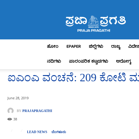
Praja
Pragathi
ಹೋಂ
EPAPER
ಜಿಲ್ಲೆಗಳು
ರಾಜ್ಯ
ವಿದೇ
ನದಿಗಳು
ಪಾರಂಪರಿಕ ಕಟ್ಟಡಗಳು
ಆರೋಗ್ಯ
ಐಎಂಎ ವಂಚನೆ: 209 ಕೋಟಿ ಮೌಲ್ಯ
June 28, 2019
BY
PRAJAPRAGATHI
38
LEAD NEWS
ಬೆಂಗಳೂರು