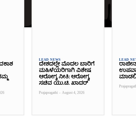
LEAD NEWS
LEAD N
ವಕಾಶ
ದೇಶದಲ್ಲೇ ಮೊದಲ ಬಾರಿಗೆ
ರಾಜೀನ
ಮಹಿಳೆಯರಿಗಾಗಿ ವಿಶೇಷ
ಉಪವಾಸ
ಮ್ಮ
ಆರೋಗ್ಯ ನೀತಿ: ಆರೋಗ್ಯ
ಮಾಡಲ
ಸಚಿವ ಯು.ಟಿ. ಖಾದರ್
Prajapragat
026
Prajapragathi
-
August 4, 2026