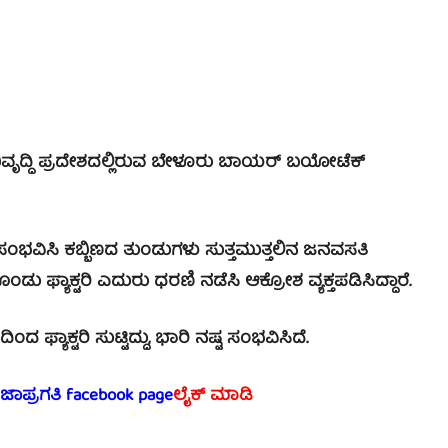
ವೃದ್ಧಿ ಪ್ರದೇಶದಲ್ಲಿರುವ ಬೇಳೂರು ಬಾಯರ್ ಬಯೋಟೆಕ್
ಂಭವಿಸಿ ಕಬ್ಬಿಣದ ತುಂಡುಗಳು ಸುತ್ತಮುತ್ತಲಿನ ಜನವಸತಿ
ು ಫ್ಯಾಕ್ಟರಿ ಎದುರು ಧರಣಿ ನಡೆಸಿ ಆಕ್ರೋಶ ವ್ಯಕ್ತಪಡಿಸಿದ್ದಾರೆ.
ಯಾಕ್ಟರಿ ಸುಟ್ಟಿದ್ದು, ಭಾರಿ ನಷ್ಟ ಸಂಭವಿಸಿದೆ.
ರಜಾಪ್ರಗತಿ facebook page
ಲೈಕ್ ಮಾಡಿ