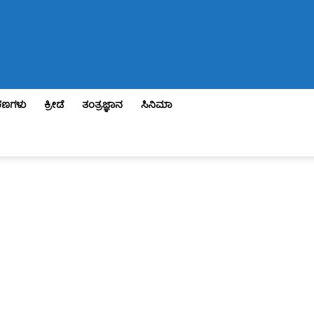
ಣಗಳು
ಕ್ರೀಡೆ
ತಂತ್ರಜ್ಞಾನ
ಸಿನಿಮಾ