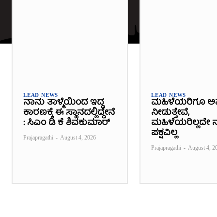
LEAD NEWS
LEAD NEWS
ನಾನು ತಾಳ್ಮೆಯಿಂದ ಇದ್ದ
ಮಹಿಳೆಯರಿಗೂ ಅ
ಕಾರಣಕ್ಕೆ ಈ ಸ್ಥಾನದಲ್ಲಿದ್ದೇನೆ
ನೀಡುತ್ತೇವೆ,
: ಸಿಎಂ ಡಿ ಕೆ ಶಿವಕುಮಾರ್
ಮಹಿಳೆಯರಿಲ್ಲದೇ ನ
ಪಕ್ಷವಿಲ್ಲ
Prajapragathi
-
August 4, 2026
Prajapragathi
-
August 4, 2