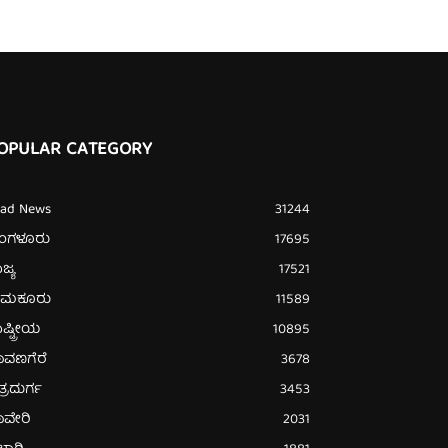
OPULAR CATEGORY
ead News
31244
ೆಂಗಳೂರು
17695
ಜ್ಯ
17521
ುಮಕೂರು
11589
ಷ್ಟ್ರೀಯ
10895
ಾವಣಗೆರೆ
3678
ತ್ರದುರ್ಗ
3453
ಾವೇರಿ
2031