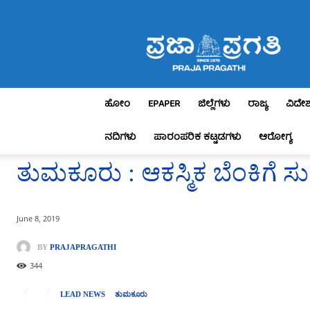
Praja
Pragathi
ಹೋಂ
EPAPER
ಜಿಲ್ಲೆಗಳು
ರಾಜ್ಯ
ವಿದೇ
ನದಿಗಳು
ಪಾರಂಪರಿಕ ಕಟ್ಟಡಗಳು
ಆರೋಗ್ಯ
ತುಮಕೂರು : ಆಕಸ್ಮಿಕ ಬೆಂಕಿಗೆ ಸುಟ್
June 8, 2019
BY
PRAJAPRAGATHI
344
LEAD NEWS
ತುಮಕೂರು