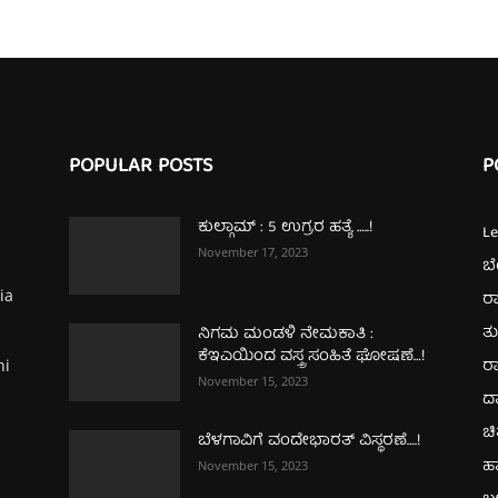
POPULAR POSTS
P
ಕುಲ್ಗಾಮ್‌ : 5 ಉಗ್ರರ ಹತ್ಯೆ …..!
L
November 17, 2023
ಬ
ia
ರಾ
ತ
ನಿಗಮ ಮಂಡಳಿ ನೇಮಕಾತಿ :
ಕೆಇಎಯಿಂದ ವಸ್ತ್ರ ಸಂಹಿತೆ ಘೋಷಣೆ…!
ರಾ
hi
November 15, 2023
ದ
ಚಿ
ಬೆಳಗಾವಿಗೆ ವಂದೇಭಾರತ್‌ ವಿಸ್ಥರಣೆ….!
ಹ
November 15, 2023