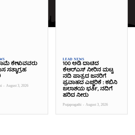
EWS
LEAD NEWS
ಾಮೆ ಕೇಳುವವರು
100 ಅಡಿ ದಾಟಿದ
 ಸತ್ಯಾಗ್ರಹ
ಕೆಆರ್‌ಎಸ್ ನೀರಿನ ಮಟ್ಟ
ಿ
ನದಿ ಪಾತ್ರದ ಜನರಿಗೆ
ಪ್ರವಾಹದ ಎಚ್ಚರಿಕೆ : ಕಬಿನಿ
hi
-
August 3, 2026
ಜಲಾಶಯ ಭರ್ತಿ, ನದಿಗೆ
ಹರಿದ ನೀರು
Prajapragathi
-
August 3, 2026