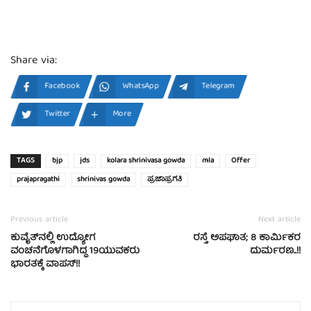
Share via:
Facebook
WhatsApp
Telegram
Twitter
More
TAGS
bjp
jds
kolara shrinivasa gowda
mla
Offer
prajapragathi
shrinivas gowda
ಪ್ರಜಾಪ್ರಗತಿ
Previous article
Next article
ಕುವೈತ್‍ನಲ್ಲಿ ಉದ್ಯೋಗ
ರಸ್ತೆ ಅಪಘಾತ; 8 ಕಾರ್ಮಿಕರ
ವಂಚನೆಗೊಳಗಾಗಿದ್ದ 19ಯುವಕರು
ದುರ್ಮರಣ..!!
ಭಾರತಕ್ಕೆ ವಾಪಸ್!!