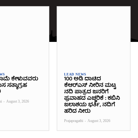
EWS
LEAD NEWS
ಾಮೆ ಕೇಳುವವರು
100 ಅಡಿ ದಾಟಿದ
 ಸತ್ಯಾಗ್ರಹ
ಕೆಆರ್‌ಎಸ್ ನೀರಿನ ಮಟ್ಟ
ಿ
ನದಿ ಪಾತ್ರದ ಜನರಿಗೆ
ಪ್ರವಾಹದ ಎಚ್ಚರಿಕೆ : ಕಬಿನಿ
hi
-
August 3, 2026
ಜಲಾಶಯ ಭರ್ತಿ, ನದಿಗೆ
ಹರಿದ ನೀರು
Prajapragathi
-
August 3, 2026