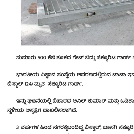
ಸುಮಾರು 500 ಕೆಜಿ ತೂಕದ ಗೇಟ್ ಬಿದ್ದು ಸೆಕ್ಯೂರಿಟಿ ಗಾರ್ಡ್ ಸ
ಭಾರತೀಯ ವಿಜ್ಞಾನ ಸಂಸ್ಥೆಯ ಆವರಣದಲ್ಲಿರುವ ಟಾಟಾ ಇನ್‌ಸ್ಟಿಟ್
ಬಿಸ್ವಾಲ್ (24) ಮೃತ ಸೆಕ್ಯೂರಿಟಿ ಗಾರ್ಡ್.
ಇನ್ನು ಘಟನೆಯಲ್ಲಿ ಬಿಹಾರದ ಅನಿಲ್‌ ಕುಮಾರ್‌ ಮತ್ತು ಒಡಿಶಾದ 
ಸ್ಥಳೀಯ ಆಸ್ಪತ್ರೆಗೆ ದಾಖಲಿಸಲಾಗಿದೆ.
3 ವರ್ಷಗಳ ಹಿಂದೆ ನಗರಕ್ಕೆಬಂದಿದ್ದ ಬಿಸ್ವಾಲ್‌, ಖಾಸಗಿ ಸೆಕ್ಯೂರಿಟಿ