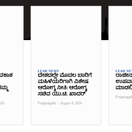
LEAD NEWS
LEAD N
ವಕಾಶ
ದೇಶದಲ್ಲೇ ಮೊದಲ ಬಾರಿಗೆ
ರಾಜೀನ
ಮಹಿಳೆಯರಿಗಾಗಿ ವಿಶೇಷ
ಉಪವಾಸ
ಮ್ಮ
ಆರೋಗ್ಯ ನೀತಿ: ಆರೋಗ್ಯ
ಮಾಡಲ
ಸಚಿವ ಯು.ಟಿ. ಖಾದರ್
Prajapragat
026
Prajapragathi
-
August 4, 2026