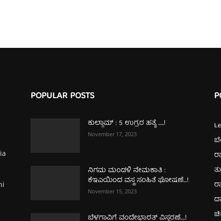
POPULAR POSTS
P
ಕುಲ್ಗಾಮ್‌ : 5 ಉಗ್ರರ ಹತ್ಯೆ …..!
L
November 17, 2023
ಬ
ia
ರಾ
ತ
ನಿಗಮ ಮಂಡಳಿ ನೇಮಕಾತಿ :
ಕೆಇಎಯಿಂದ ವಸ್ತ್ರ ಸಂಹಿತೆ ಘೋಷಣೆ…!
ರಾ
hi
November 15, 2023
ದ
ಚಿ
ಬೆಳಗಾವಿಗೆ ವಂದೇಭಾರತ್‌ ವಿಸ್ಥರಣೆ….!