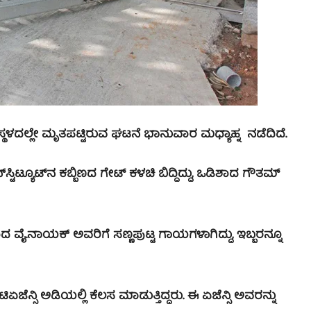
್ಥಳದಲ್ಲೇ ಮೃತಪಟ್ಟಿರುವ ಘಟನೆ ಭಾನುವಾರ ಮಧ್ಯಾಹ್ನ ನಡೆದಿದೆ.
ಯೂಟ್‌ನ ಕಬ್ಬಿಣದ ಗೇಟ್‌ ಕಳಚಿ ಬಿದ್ದಿದ್ದು, ಒಡಿಶಾದ ಗೌತಮ್
ವೈ.ನಾಯಕ್‌ ಅವರಿಗೆ ಸಣ್ಣಪುಟ್ಟ ಗಾಯಗಳಾಗಿದ್ದು, ಇಬ್ಬರನ್ನೂ
ಏಜೆನ್ಸಿ ಅಡಿಯಲ್ಲಿ ಕೆಲಸ ಮಾಡುತ್ತಿದ್ದರು. ಈ ಏಜೆನ್ಸಿ ಅವರನ್ನು