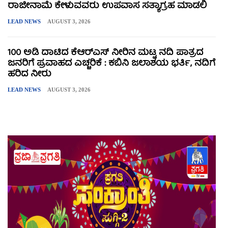
ರಾಜೀನಾಮೆ ಕೇಳುವವರು ಉಪವಾಸ ಸತ್ಯಾಗ್ರಹ ಮಾಡಲಿ
LEAD NEWS
AUGUST 3, 2026
100 ಅಡಿ ದಾಟಿದ ಕೆಆರ್‌ಎಸ್ ನೀರಿನ ಮಟ್ಟ ನದಿ ಪಾತ್ರದ
ಜನರಿಗೆ ಪ್ರವಾಹದ ಎಚ್ಚರಿಕೆ : ಕಬಿನಿ ಜಲಾಶಯ ಭರ್ತಿ, ನದಿಗೆ
ಹರಿದ ನೀರು
LEAD NEWS
AUGUST 3, 2026