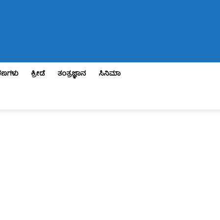
ಣಗಳು
ಕ್ರೀಡೆ
ತಂತ್ರಜ್ಞಾನ
ಸಿನಿಮಾ