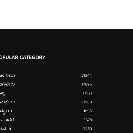
OPULAR CATEGORY
ead News
31244
ೆಂಗಳೂರು
17695
ಜ್ಯ
17521
ುಮಕೂರು
11589
ಷ್ಟ್ರೀಯ
10895
ಾವಣಗೆರೆ
3678
ತ್ರದುರ್ಗ
3453