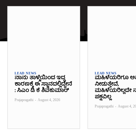
LEAD NEWS
LEAD NEWS
ನಾನು ತಾಳ್ಮೆಯಿಂದ ಇದ್ದ
ಮಹಿಳೆಯರಿಗೂ ಅ
ಕಾರಣಕ್ಕೆ ಈ ಸ್ಥಾನದಲ್ಲಿದ್ದೇನೆ
ನೀಡುತ್ತೇವೆ,
: ಸಿಎಂ ಡಿ ಕೆ ಶಿವಕುಮಾರ್
ಮಹಿಳೆಯರಿಲ್ಲದೇ ನ
ಪಕ್ಷವಿಲ್ಲ
Prajapragathi
-
August 4, 2026
Prajapragathi
-
August 4, 2