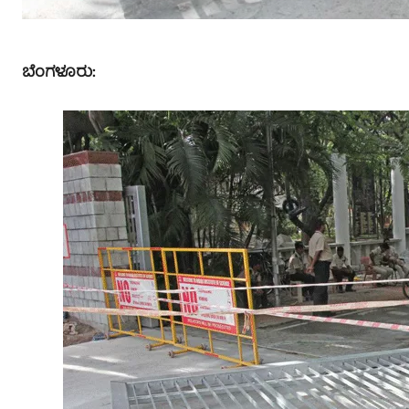
ಬೆಂಗಳೂರು: