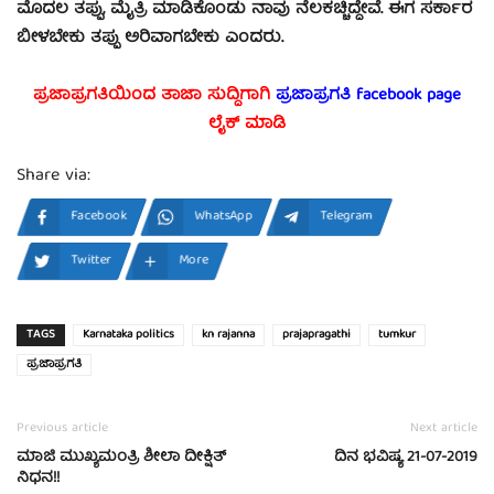
ಮೊದಲ ತಪ್ಪು, ಮೈತ್ರಿ ಮಾಡಿಕೊಂಡು ನಾವು ನೆಲಕಚ್ಚಿದ್ದೇವೆ. ಈಗ ಸರ್ಕಾರ
ಬೀಳಬೇಕು ತಪ್ಪು ಅರಿವಾಗಬೇಕು ಎಂದರು.
ಪ್ರಜಾಪ್ರಗತಿಯಿಂದ ತಾಜಾ ಸುದ್ದಿಗಾಗಿ
ಪ್ರಜಾಪ್ರಗತಿ facebook
page
ಲೈಕ್ ಮಾಡಿ
Share via:
Facebook
WhatsApp
Telegram
Twitter
More
TAGS
Karnataka politics
kn rajanna
prajapragathi
tumkur
ಪ್ರಜಾಪ್ರಗತಿ
Previous article
Next article
ಮಾಜಿ ಮುಖ್ಯಮಂತ್ರಿ ಶೀಲಾ ದೀಕ್ಷಿತ್
ದಿನ ಭವಿಷ್ಯ 21-07-2019
ನಿಧನ!!