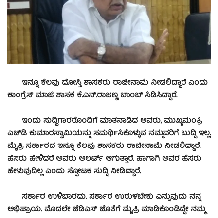
ಇನ್ನೂ ಕೆಲವು ದೋಸ್ತಿ ಶಾಸಕರು ರಾಜೀನಾಮೆ ನೀಡಲಿದ್ದಾರೆ ಎಂದು
ಕಾಂಗ್ರೆಸ್‌ ಮಾಜಿ ಶಾಸಕ ಕೆ.ಎನ್.ರಾಜಣ್ಣ ಬಾಂಬ್ ಸಿಡಿಸಿದ್ದಾರೆ.
ಇಂದು ಸುದ್ಧಿಗಾರರೊಂದಿಗೆ ಮಾತನಾಡಿದ ಅವರು, ಮುಖ್ಯಮಂತ್ರಿ
ಎಚ್‌ಡಿ ಕುಮಾರಸ್ವಾಮಿಯನ್ನು ಸಮರ್ಥಿಸಿಕೊಳ್ಳುವ ನಮ್ಮವರಿಗೆ ಬುದ್ಧಿ ಇಲ್ಲ.
ಮೈತ್ರಿ ಸರ್ಕಾರದ ಇನ್ನೂ ಕೆಲವು ಶಾಸಕರು ರಾಜೀನಾಮೆ ನೀಡಲಿದ್ದಾರೆ.
ಹೆಸರು ಹೇಳಿದರೆ ಅವರು ಅಲರ್ಟ್ ಆಗುತ್ತಾರೆ. ಹಾಗಾಗಿ ಅವರ ಹೆಸರು
ಹೇಳುವುದಿಲ್ಲ ಎಂದು ಸ್ಫೋಟಕ ಸುದ್ದಿ ನೀಡಿದ್ದಾರೆ.
ಸರ್ಕಾರ ಉಳಿಬಾರದು. ಸರ್ಕಾರ ಉರುಳಬೇಕು ಎನ್ನುವುದು ನನ್ನ
ಅಭಿಪ್ರಾಯ. ಮೊದಲೇ ಜೆಡಿಎಸ್ ಜೊತೆಗೆ ಮೈತ್ರಿ ಮಾಡಿಕೊಂಡಿದ್ದೇ ನಮ್ಮ