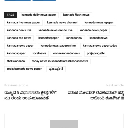
TAGS
kannada daily news paper
kannada flash news
kannada live news paper
kannada news channel
kannada news epaper
kannada news live
kannada news online live
kannada news pepar
kannada top news
kannadaepaper
kannadanew
kannadanews
kannadanews paper
kannadanews paperonline
kannadanews papertoday
kannadapaper
localnews
onlinekannadanews
prajapragathi
thatskannada
today news in kannadalatestkannadanews
todaykannada news paper
ಪ್ರಜಾಪ್ರಗತಿ
Previous article
Next article
ರಾಜ್ಯದ 3 ವಿಧಾನಸಭಾ ಕ್ಷೇತ್ರಗಳಿಗೆ
ಮಾಜಿ ಮೇಯರ್ ರವಿಕುಮಾರ್ ಹತ್ಯೆ
ನ.3 ರಂದು ಉಪ-ಚುನಾವಣೆ
ಆರೋಪಿ ಶೂಟೌಟ್ !!!