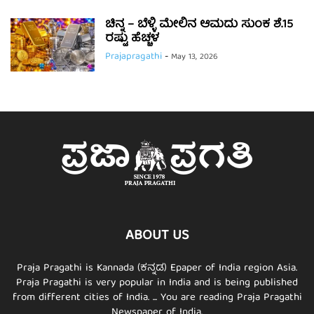
ಚಿನ್ನ – ಬೆಳ್ಳಿ ಮೇಲಿನ ಆಮದು ಸುಂಕ ಶೆ.15
ರಷ್ಟು ಹೆಚ್ಚಳ
Prajapragathi
-
May 13, 2026
ABOUT US
Praja Pragathi is Kannada (ಕನ್ನಡ) Epaper of India region Asia.
Praja Pragathi is very popular in India and is being published
from different cities of India. ... You are reading Praja Pragathi
Newspaper of India.