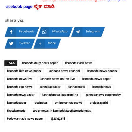
facebook page
ಲೈಕ್ ಮಾಡಿ
Share via:
Facebook
WhatsApp
Telegram
Twitter
More
TAGS
kannada daily news paper
kannada flash news
kannada live news paper
kannada news channel
kannada news epaper
kannada news live
kannada news online live
kannada news pepar
kannada top news
kannadaepaper
kannadanew
kannadanews
kannadanews paper
kannadanews paperonline
kannadanews papertoday
kannadapaper
localnews
onlinekannadanews
prajapragathi
thatskannada
today news in kannadalatestkannadanews
todaykannada news paper
ಪ್ರಜಾಪ್ರಗತಿ