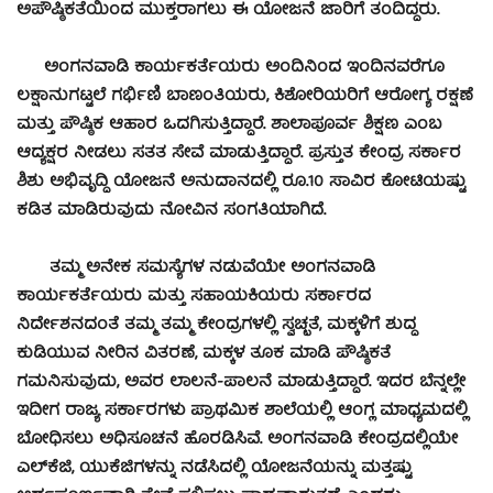
ಅಪೌಷ್ಠಿಕತೆಯಿಂದ ಮುಕ್ತರಾಗಲು ಈ ಯೋಜನೆ ಜಾರಿಗೆ ತಂದಿದ್ದರು.
ಅಂಗನವಾಡಿ ಕಾರ್ಯಕರ್ತೆಯರು ಅಂದಿನಿಂದ ಇಂದಿನವರೆಗೂ
ಲಕ್ಷಾನುಗಟ್ಟಲೆ ಗರ್ಭಿಣಿ ಬಾಣಂತಿಯರು, ಕಿಶೋರಿಯರಿಗೆ ಆರೋಗ್ಯ ರಕ್ಷಣೆ
ಮತ್ತು ಪೌಷ್ಠಿಕ ಆಹಾರ ಒದಗಿಸುತ್ತಿದ್ದಾರೆ. ಶಾಲಾಪೂರ್ವ ಶಿಕ್ಷಣ ಎಂಬ
ಆದ್ಯಕ್ಷರ ನೀಡಲು ಸತತ ಸೇವೆ ಮಾಡುತ್ತಿದ್ದಾರೆ. ಪ್ರಸ್ತುತ ಕೇಂದ್ರ ಸರ್ಕಾರ
ಶಿಶು ಅಭಿವೃದ್ದಿ ಯೋಜನೆ ಅನುದಾನದಲ್ಲಿ ರೂ.10 ಸಾವಿರ ಕೋಟಿಯಷ್ಟು
ಕಡಿತ ಮಾಡಿರುವುದು ನೋವಿನ ಸಂಗತಿಯಾಗಿದೆ.
ತಮ್ಮ ಅನೇಕ ಸಮಸ್ಯೆಗಳ ನಡುವೆಯೇ ಅಂಗನವಾಡಿ
ಕಾರ್ಯಕರ್ತೆಯರು ಮತ್ತು ಸಹಾಯಕಿಯರು ಸರ್ಕಾರದ
ನಿರ್ದೇಶನದಂತೆ ತಮ್ಮ ತಮ್ಮ ಕೇಂದ್ರಗಳಲ್ಲಿ ಸ್ವಚ್ಛತೆ, ಮಕ್ಕಳಿಗೆ ಶುದ್ಧ
ಕುಡಿಯುವ ನೀರಿನ ವಿತರಣೆ, ಮಕ್ಕಳ ತೂಕ ಮಾಡಿ ಪೌಷ್ಠಿಕತೆ
ಗಮನಿಸುವುದು, ಅವರ ಲಾಲನೆ-ಪಾಲನೆ ಮಾಡುತ್ತಿದ್ದಾರೆ. ಇದರ ಬೆನ್ನಲ್ಲೇ
ಇದೀಗ ರಾಜ್ಯ ಸರ್ಕಾರಗಳು ಪ್ರಾಥಮಿಕ ಶಾಲೆಯಲ್ಲಿ ಆಂಗ್ಲ ಮಾಧ್ಯಮದಲ್ಲಿ
ಬೋಧಿಸಲು ಅಧಿಸೂಚನೆ ಹೊರಡಿಸಿವೆ. ಅಂಗನವಾಡಿ ಕೇಂದ್ರದಲ್ಲಿಯೇ
ಎಲ್‍ಕೆಜಿ, ಯುಕೆಜಿಗಳನ್ನು ನಡೆಸಿದಲ್ಲಿ ಯೋಜನೆಯನ್ನು ಮತ್ತಷ್ಟು