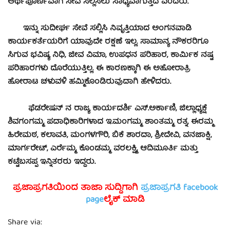
ಅರ್ಥಪೂರ್ಣವಾಗಿ ಸೇವೆ ಸಲ್ಲಿಸಲು ಸಾಧ್ಯವಾಗುತ್ತದೆ ಎಂದರು.
ಇನ್ನು ಸುದೀರ್ಘ ಸೇವೆ ಸಲ್ಲಿಸಿ ನಿವೃತ್ತಿಯಾದ ಅಂಗನವಾಡಿ
ಕಾರ್ಯಕರ್ತೆಯರಿಗೆ ಯಾವುದೇ ರಕ್ಷಣೆ ಇಲ್ಲ. ಸಾಮಾನ್ಯ ನೌಕರರಿಗೂ
ಸಿಗುವ ಭವಿಷ್ಯ ನಿಧಿ, ಜೀವ ವಿಮಾ, ಉಪಧನ ಪರಿಹಾರ, ಕಾರ್ಮಿಕ ನಷ್ಟ
ಪರಿಹಾರಗಳು ದೊರೆಯುತ್ತಿಲ್ಲ. ಈ ಕಾರಣಕ್ಕಾಗಿ ಈ ಅಹೋರಾತ್ರಿ
ಹೋರಾಟ ಚಳುವಳಿ ಹಮ್ಮಿಕೊಂಡಿರುವುದಾಗಿ ಹೇಳಿದರು.
ಫೆಡರೇಷನ್ ನ ರಾಜ್ಯ ಕಾರ್ಯದರ್ಶಿ ಎಸ್.ಅರ್ಕಾಣಿ, ಜಿಲ್ಲಾಧ್ಯಕ್ಷೆ
ಶಿವಗಂಗಮ್ಮ, ಪದಾಧಿಕಾರಿಗಳಾದ ಇ.ಮಂಗಮ್ಮ, ಶಾಂತಮ್ಮ, ರತ್ನ, ಈರಮ್ಮ
ಹಿರೇಮಠ, ಕಲಾವತಿ, ಮಂಗಳಗೌರಿ, ಬಿಕೆ ಶಾರದಾ, ಶ್ರೀದೇವಿ, ವನಜಾಕ್ಷಿ,
ಮಾರ್ಗರೇಟ್, ಎರ್ರೆಮ್ಮ, ಕೊಂಡಮ್ಮ, ವರಲಕ್ಷ್ಮಿ, ಆದಿಮೂರ್ತಿ ಮತ್ತು
ಕಟ್ಟೆಬಸಪ್ಪ ಇನ್ನಿತರರು ಇದ್ದರು.
ಪ್ರಜಾಪ್ರಗತಿಯಿಂದ ತಾಜಾ ಸುದ್ದಿಗಾಗಿ
ಪ್ರಜಾಪ್ರಗತಿ facebook
page
ಲೈಕ್ ಮಾಡಿ
Share via: