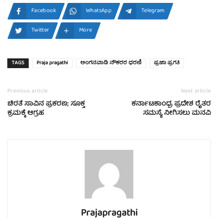
Facebook
WhatsApp
Telegram
Twitter
More
TAGS
Praja pragathi
ಅಂಗನವಾಡಿ ನೌಕರರ ಧರಣಿ
ಪ್ರಜಾ ಪ್ರಗತಿ
Previous article
Next article
ಚಿರತೆ ಸಾವಿನ ಪ್ರಕರಣ; ಸೂಕ್ತ
ಕರ್ನಾಟಕಾಂಧ್ರ ಪ್ರದೇಶ ರೈತರ
ಕ್ರಮಕ್ಕೆ ಆಗ್ರಹ
ಸಮಸ್ಯೆ ನೀಗಿಸಲು ಮನವಿ
Prajapragathi