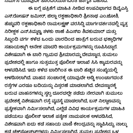
ನಿರ್ಮಿಸಿ ಯಾವುದೇ ತೊಂದರೆಯಾಗದಂತೆ ಜಾಗೃತೆ ವಹಿಸಿದೆ.
ಈ ಬಗ್ಗೆ ಪತ್ರಿಕೆಗೆ ಮಾಹಿತಿ ನೀಡಿದ ಉಪವಿಭಾಗದ ಡಿವೈಎಸ್ಪಿ
ಎಸ್.ರೋಷನ್ ಜಮೀರ್, ಜಿಲ್ಲಾ ರಕ್ಷಣಾಧಿಕಾರಿ ಶ್ರೀನಾಥ ಎಂ.ಜೋಶಿ,
ಹೆಚ್ಚುವರಿ ರಕ್ಷಣಾಧಿಕಾರಿ ರಾಮಲಕ್ಷ್ಮಣ್ ವರಸಿದ್ದಿ ಮಾರ್ಗದರ್ಶನದಲ್ಲಿ ವೃತ್ತ
ನಿರೀಕ್ಷಕ ಎನ್.ತಿಮ್ಮಣ್ಣ, ತಳಕು ಠಾಣೆ ಪಿಎಸ್‍ಐ ಶಿವಕುಮಾರ್ ಮತ್ತು
ಸಿಬ್ಬಂದಿ ವರ್ಗ ಕಳೆದ ಒಂದು ವಾರದಿಂದ ಜಾತ್ರೆಗೆ ಬರುವ ಭಕ್ತಾಧಿಗಳ
ಸಹಾಯಕ್ಕಾಗಿ ಅನೇಕ ಮಾದರಿ ಕಾರ್ಯಕ್ರಮಗಳನ್ನು ರೂಪಿಸಿದ್ದಾರೆ.
ವಿಶೇಷವಾಗಿ ಈ ಬಾರಿ ಗ್ರಾಮದ ಶ್ರೀಮಾರಮ್ಮ ದೇವಸ್ಥಾನ, ತುಮಲು
ಪ್ರದೇಶದಲ್ಲಿ ಹಾಗೂ ಸುತ್ತಮುತ್ತ ಪೊಲೀಸ್ ಇಲಾಖೆ ಸಿಸಿ ಕ್ಯಾಮರವನ್ನು
ಅಳವಡಿಸಿದೆ. ಇದು ಕಳೆದ ಬಾರಿಗಿಂತ ಈ ಬಾರಿ ಹೆಚ್ಚಿನ ಸಂಖ್ಯೆಯಲ್ಲಿ
ಅಳಡಿಸಲಾಗಿದೆ. ವಾಹನ ಸಂಚಾರಕ್ಕೆ ಯಾವುದೇ ಅಡ್ಡಿ ಉಂಟಾಗದಂತೆ
ರಸ್ತೆಗಳ ಎರಡೂ ಬದಿಯನ್ನು ವಿಸ್ತರಣೆ ಮಾಡಲಾಗಿದೆ. ದೇವಸ್ಥಾನಕ್ಕೆ
ಬರುವ ವಾಹನಗಳನ್ನು ಸ್ವಲ್ಪ ದೂರದಲ್ಲೇ ತಡೆದು ನೇರವಾಗಿ ತುಮುಲು
ಪ್ರದೇಶಕ್ಕೆ ವಿಶೇಷವಾಗಿ ರಸ್ತೆ ವ್ಯವಸ್ಥೆ ಮಾಡಲಾಗಿದೆ, ಬಸ್ ನಿಲ್ದಾಣವನ್ನು
ಪ್ರತ್ಯೇಕವಾಗಿ ನಿರ್ಮಿಸಲಾಗಿದೆ, ಎಲ್ಲೆಡೆ ವಿವಿಧ ಕಾರ್ಯಕ್ರಮಗಳ ಮಾಹಿತಿ
ಪಡೆಯಲು ಪೊಲೀಸ್ ಇಲಾಕೆ ಪತ್ಯೇಕ ನಾಮಪಲಕ ಅಳವಡಿಸಿದೆ,
ವಿಶೇಷವಾಗಿ ಐದು ಕಡೆ ಸಹಾಯ ವಾಣಿ ಕೇಂದ್ರವನ್ನು ಸ್ಥಾಪಿಸಿದ್ದು, ನಾಲ್ಕು
ಕಡೆ ಚೆಕ್‍ಪೋಸ್ಟ್‍ಗಳನ್ನು ನಿರ್ಮಿಸಲಾಗಿದೆ. ತುಮಲ ಪ್ರದೇಶದ ಒಳ