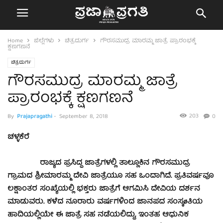
Home
ಜಿಲ್ಲೆಗಳು
ಚಿತ್ರದುರ್ಗ
ಗೌರಸಮುದ್ರ ಮಾರಮ್ಮ ಜಾತ್ರೆ ಪ್ರಾರಂಭಕ್ಕೆ
ಕ್ಷಣಗಣನೆ
ಚಿತ್ರದುರ್ಗ
ಗೌರಸಮುದ್ರ ಮಾರಮ್ಮ ಜಾತ್ರೆ
ಪ್ರಾರಂಭಕ್ಕೆ ಕ್ಷಣಗಣನೆ
203
By
Prajapragathi
-
September 8, 2018
0
ಚಳ್ಳಕೆರೆ
ರಾಜ್ಯದ ಪ್ರಸಿದ್ದ ಜಾತ್ರೆಗಳಲ್ಲಿ ತಾಲ್ಲೂಕಿನ ಗೌರಸಮುದ್ರ
ಗ್ರಾಮದ ಶ್ರೀಮಾರಮ್ಮ ದೇವಿ ಜಾತ್ರೆಯೂ ಸಹ ಒಂದಾಗಿದೆ. ಪ್ರತಿವರ್ಷವೂ
ಲಕ್ಷಾಂತರ ಸಂಖ್ಯೆಯಲ್ಲಿ ಭಕ್ತರು ಜಾತ್ರೆಗೆ ಆಗಮಿಸಿ ದೇವಿಯ ದರ್ಶನ
ಮಾಡುವರು. ಕಳೆದ ನೂರಾರು ವರ್ಷಗಳಿಂದ ಜಾನಪದ ಸಂಸ್ಕøತಿಯ
ಹಾದಿಯಲ್ಲಿಯೇ ಈ ಜಾತ್ರೆ ಸಹ ನಡೆಯಲಿದ್ದು, ಇಂತಹ ಆಧುನಿಕ