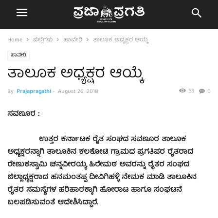
Home
ಜಿಲ್ಲೆಗಳು
ಹಾವೇರಿ
ತಾಲೂಕ ಅಧ್ಯಕ್ಷರ ಆಯ್ಕೆ
ಹಾವೇರಿ
ತಾಲೂಕ ಅಧ್ಯಕ್ಷರ ಆಯ್ಕೆ
53
By
Prajapragathi
-
August 26, 2018
0
ಸವಣೂರ :
ಉತ್ತರ ಕರ್ನಾಟಕ ರೈತ ಸಂಘದ ಸವಣೂರ ತಾಲೂಕ
ಅಧ್ಯಕ್ಷರನ್ನಾಗಿ ತಾಲೂಕಿನ ಕಲಕೋಟಿ ಗ್ರಾಮದ ಪ್ರಗತಿಪರ ರೈತರಾದ
ರೇಣುಕಸ್ವಾಮಿ ಚನ್ನವೀರಯ್ಯ ಹಿರೇಮಠ ಅವರನ್ನು ರೈತರ ಸಂಘದ
ಜಿಲ್ಲಾಧ್ಯಕ್ಷರಾದ ಹನಮಂತಪ್ಪ ದೀವಿಗಿಹಳ್ಳಿ ನೇಮಕ ಮಾಡಿ ತಾಲೂಕಿನ
ರೈತರ ಸಮಸ್ಯೆಗಳ ಹರಿಹಾರಕ್ಕಾಗಿ ಹೋರಾಟ ಹಾಗೂ ಸಂಘಟನೆ
ಬಲಪಡಿಸುವಂತೆ ಆದೇಶಿಸಿದ್ದಾರೆ.