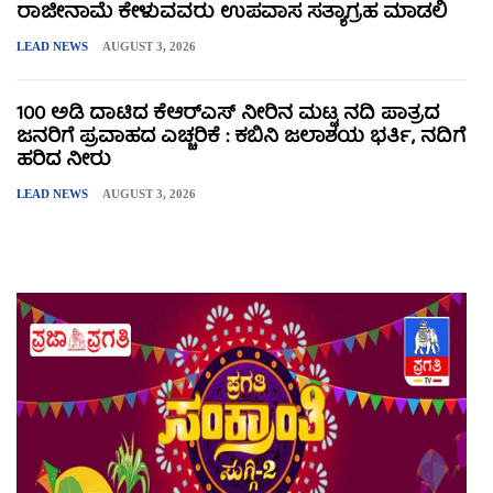
ರಾಜೀನಾಮೆ ಕೇಳುವವರು ಉಪವಾಸ ಸತ್ಯಾಗ್ರಹ ಮಾಡಲಿ
LEAD NEWS
AUGUST 3, 2026
100 ಅಡಿ ದಾಟಿದ ಕೆಆರ್‌ಎಸ್ ನೀರಿನ ಮಟ್ಟ ನದಿ ಪಾತ್ರದ
ಜನರಿಗೆ ಪ್ರವಾಹದ ಎಚ್ಚರಿಕೆ : ಕಬಿನಿ ಜಲಾಶಯ ಭರ್ತಿ, ನದಿಗೆ
ಹರಿದ ನೀರು
LEAD NEWS
AUGUST 3, 2026