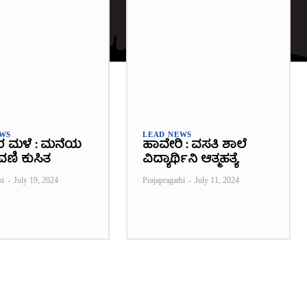
EWS
LEAD NEWS
ರ ಮಳೆ : ಮನೆಯ
ಹಾವೇರಿ : ವಸತಿ ಶಾಲೆ
ವಣಿ ಕುಸಿತ
ವಿದ್ಯಾರ್ಥಿನಿ ಆತ್ಮಹತ್ಯೆ
hi
-
July 19, 2024
Prajapragathi
-
July 11, 2024