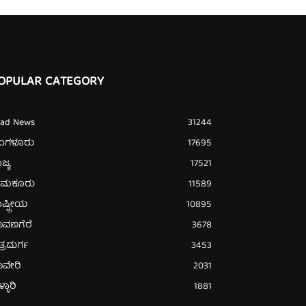
OPULAR CATEGORY
ead News
31244
ೆಂಗಳೂರು
17695
ಜ್ಯ
17521
ುಮಕೂರು
11589
ಷ್ಟ್ರೀಯ
10895
ಾವಣಗೆರೆ
3678
ತ್ರದುರ್ಗ
3453
ಾವೇರಿ
2031
್ಳಾರಿ
1881