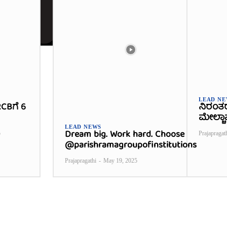
LEAD N
CBಗೆ 6
ನಿರಂತ
ಮೇಲ್ಚಾ
LEAD NEWS
Dream big. Work hard. Choose
5
Prajapragat
@parishramagroupofinstitutions
Prajapragathi
-
May 19, 2025