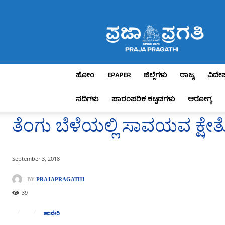
Praja
Pragathi
ಹೋಂ
EPAPER
ಜಿಲ್ಲೆಗಳು
ರಾಜ್ಯ
ವಿದೇ
ನದಿಗಳು
ಪಾರಂಪರಿಕ ಕಟ್ಟಡಗಳು
ಆರೋಗ್ಯ
ತೆಂಗು ಬೆಳೆಯಲ್ಲಿ ಸಾವಯವ ಕ್ಷೇತ್
September 3, 2018
BY
PRAJAPRAGATHI
39
ಹಾವೇರಿ