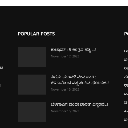
POPULAR POSTS
P
ಕುಲ್ಗಾಮ್‌ : 5 ಉಗ್ರರ ಹತ್ಯೆ …..!
L
November 17, 2023
ಬ
ia
ರಾ
ತ
ನಿಗಮ ಮಂಡಳಿ ನೇಮಕಾತಿ :
ಕೆಇಎಯಿಂದ ವಸ್ತ್ರ ಸಂಹಿತೆ ಘೋಷಣೆ…!
ರಾ
hi
November 15, 2023
ದ
ಚಿ
ಬೆಳಗಾವಿಗೆ ವಂದೇಭಾರತ್‌ ವಿಸ್ಥರಣೆ….!
ಹ
November 15, 2023
ಬಳ