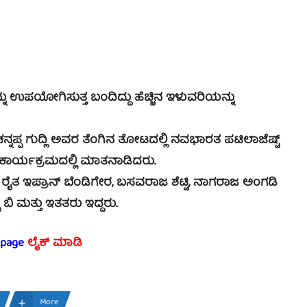
ೋಗಿಸುತ್ತ ಬಂದಿದ್ದು ಹೆಚ್ಚಿನ ಇಳುವರಿಯನ್ನು
ಪ್ಪ ಗುದ್ಲಿ ಅವರ ತೆಂಗಿನ ತೋಟದಲ್ಲಿ ನವಭಾರತ ಪಟಿಲಾಜೆಷ್ಟ್
 ಕಾರ್ಯಕ್ರಮದಲ್ಲಿ ಮಾತನಾಡಿದರು.
ತ ಇಪ್ರಾನ್ ಬೆಂಡಿಗೇರ, ಬಸವರಾಜ ಶೆಟ್ಟಿ, ನಾಗರಾಜ ಅಂಗಡಿ
ಿ ಮತ್ತು ಇತತರು ಇದ್ದರು.
 page
ಲೈಕ್ ಮಾಡಿ
More