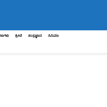
ಣಗಳು
ಕ್ರೀಡೆ
ತಂತ್ರಜ್ಞಾನ
ಸಿನಿಮಾ