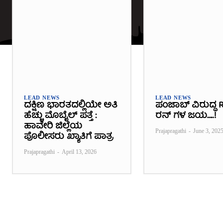
LEAD NEWS
LEAD NEWS
ದಕ್ಷಿಣ ಭಾರತದಲ್ಲಿಯೇ ಅತಿ
ಪಂಜಾಬ್ ವಿರುದ್ಧ R
ಹೆಚ್ಚು ಮೊಬೈಲ್ ಪತ್ತೆ :
ರನ್ ಗಳ ಜಯ…..!
ಹಾವೇರಿ ಜಿಲ್ಲೆಯ
Prajapragathi
-
June 3, 202
ಪೊಲೀಸರು ಖ್ಯಾತಿಗೆ ಪಾತ್ರ
Prajapragathi
-
April 13, 2026