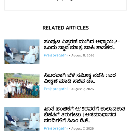
RELATED ARTICLES
ಸಂಪುಟ ವಿಸ್ತರಣೆ ಮುಗಿದ ಅಧ್ಯಾಯ..? :
ಒಂದು ಸ್ಥಾನ ಮಾತ್ರ ಬಾಕಿ: ಶಾಸಕರ...
Prajapragathi
-
August 8, 2026
ನಿಖರವಾಗಿ ಬೆಳೆ ಸಮೀಕ್ಷೆ ನಡೆಸಿ : ಬರ
ವೀಕ್ಷಣೆ ಮಾಡಿ ಸಚಿವ ಡಾ....
Prajapragathi
-
August 7, 2026
ಖಾತೆ ಹಂಚಿಕೆಗೆ ಆ.15ರವರೆಗೆ ಕಾಲಾವಕಾಶ
ಬಿಜೆಪಿಗೆ ತಿರುಗೇಟು | ಅಸಮಾಧಾನದ
ವರದಿಗಳಿಗೆ ಸಿಎಂ ಡಿ.ಕೆ....
Prajapragathi
-
August 7, 2026