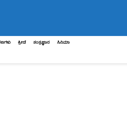
ಣಗಳು
ಕ್ರೀಡೆ
ತಂತ್ರಜ್ಞಾನ
ಸಿನಿಮಾ