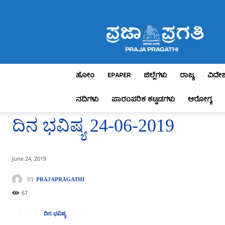
Praja
Pragathi
ಹೋಂ
EPAPER
ಜಿಲ್ಲೆಗಳು
ರಾಜ್ಯ
ವಿದೇ
ನದಿಗಳು
ಪಾರಂಪರಿಕ ಕಟ್ಟಡಗಳು
ಆರೋಗ್ಯ
ದಿನ ಭವಿಷ್ಯ 24-06-2019
June 24, 2019
BY
PRAJAPRAGATHI
67
ದಿನ ಭವಿಷ್ಯ