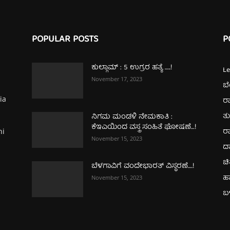
POPULAR POSTS
P
ಕುಲ್ಗಾಮ್‌ : 5 ಉಗ್ರರ ಹತ್ಯೆ …..!
L
November 17, 2023
ಬ
ia
ರಾ
ತ
ನಿಗಮ ಮಂಡಳಿ ನೇಮಕಾತಿ :
ಕೆಇಎಯಿಂದ ವಸ್ತ್ರ ಸಂಹಿತೆ ಘೋಷಣೆ…!
ರಾ
hi
November 15, 2023
ದ
ಚಿ
ಬೆಳಗಾವಿಗೆ ವಂದೇಭಾರತ್‌ ವಿಸ್ಥರಣೆ….!
ಹ
November 15, 2023
ಬಳ