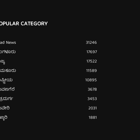
OPULAR CATEGORY
ead News
31246
ೆಂಗಳೂರು
17697
ಜ್ಯ
17522
ುಮಕೂರು
11589
ಷ್ಟ್ರೀಯ
10895
ಾವಣಗೆರೆ
3678
ತ್ರದುರ್ಗ
3453
ಾವೇರಿ
2031
್ಳಾರಿ
1881