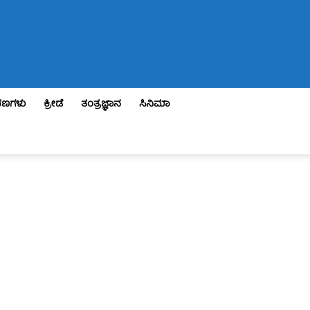
ಣಗಳು
ಕ್ರೀಡೆ
ತಂತ್ರಜ್ಞಾನ
ಸಿನಿಮಾ