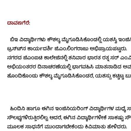
ದಾವಣಗೆರೆ
:
ಬಿಇ ವಿದ್ಯಾರ್ಥಿಗಳು ಕೌಶಲ್ಯ ಮೈಗೂಡಿಸಿಕೊಂಡಲ್ಲಿ ಯಶಸ್ವಿ ಇಂಜ
ಟ್ರಸ್ಟ್‍ನ ಕಾರ್ಯದರ್ಶಿ ಜಿ.ಎಂ.ಲಿಂಗರಾಜು ಅಭಿಪ್ರಾಯಪಟ್ಟರು.
ನಗರದ ಜಿಎಂಐಟಿ ಕಾಲೇಜಿನಲ್ಲಿ ಶನಿವಾರ ಭಾರತ ರತ್ನ ಸರ್ ಎಂ.ವಿ
ಅಭಿಯಂತರರ ದಿನಾಚರಣೆಯಲ್ಲಿ ಭಾಗವಹಿಸಿ ಮಾತನಾಡಿದ ಅವರು, ಕಾಲ
ಹೊಂದಿಕೊಂಡು ಕೌಶಲ್ಯ ಮೈಗೂಡಿಸಿಕೊಂಡರೆ, ಯಶಸ್ಸು ಕಟ್ಟಿಟ್ಟ ಬು
ಹಿಂದಿನಿ ಹಾಗೂ ಈಗಿನ ಇಂಜಿನಿಯರಿಂಗ್ ವಿದ್ಯಾರ್ಥಿಗಳ ಮಧ್ಯೆ ಸಾಕಷ
ಸೌಲಭ್ಯಗಳಿರುತ್ತಿರಲಿಲ್ಲ. ಆದರೆ, ಈಗಿನ ವಿದ್ಯಾರ್ಥಿಗಳೀಕೆ ಸಾಕಷ್
ಮೂಲಕ ಸಾಧನೆಗೆ ಮುಂದಾಗಬೇಕೆಂದು ಕಿವಿಮಾತು ಹೇಳಿದರು.