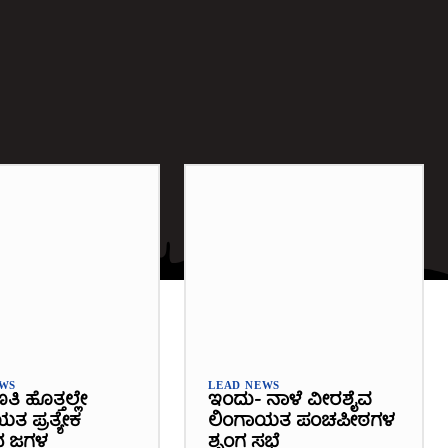
EWS
LEAD NEWS
ಿ ಹೊತ್ತಲ್ಲೇ
ಇಂದು- ನಾಳೆ ವೀರಶೈವ
ತ ಪ್ರತ್ಯೇಕ
ಲಿಂಗಾಯತ ಪಂಚಪೀಠಗಳ
ದ ಜಗಳ
ಶೃಂಗ ಸಭೆ