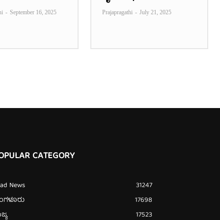
hi
-
September 16, 2025
Prajapragathi
-
July 21, 2025
OPULAR CATEGORY
ead News
31247
ೆಂಗಳೂರು
17698
ಜ್ಯ
17523