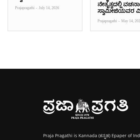
ನೇತೃತ್ವದಲ್ಲಿ ವಚ
Prajapragathi
-
July 14, 2026
ಸ್ವಾಮೀಜಿಯವರ ವ
Prajapragathi
-
May 14, 20
Praja Pragathi is Kannada (ಕನ್ನಡ) Epaper of Ind