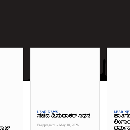
LEAD NEWS
LEAD N
ಸಚಿವ ಡಿ.ಸುಧಾಕರ್ ನಿಧನ
ಜಾತಿಗಣತ
ಲಿಂಗಾಯ
Prajapragathi
-
May 10, 2026
ರಾಜ್
ಧರ್ಮ