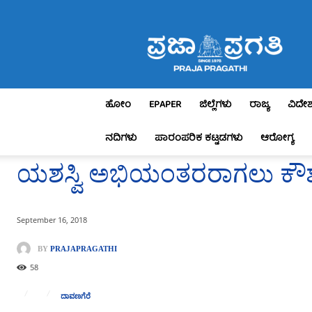
Praja
Pragathi
ಹೋಂ
EPAPER
ಜಿಲ್ಲೆಗಳು
ರಾಜ್ಯ
ವಿದೇ
ನದಿಗಳು
ಪಾರಂಪರಿಕ ಕಟ್ಟಡಗಳು
ಆರೋಗ್ಯ
ಯಶಸ್ವಿ ಅಭಿಯಂತರರಾಗಲು ಕೌಶಲ್
September 16, 2018
BY
PRAJAPRAGATHI
58
ದಾವಣಗೆರೆ