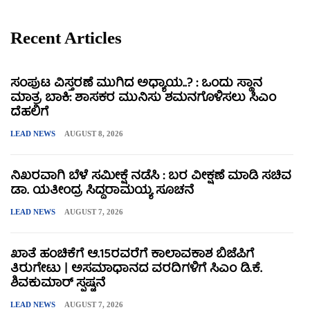
Recent Articles
ಸಂಪುಟ ವಿಸ್ತರಣೆ ಮುಗಿದ ಅಧ್ಯಾಯ..? : ಒಂದು ಸ್ಥಾನ
ಮಾತ್ರ ಬಾಕಿ: ಶಾಸಕರ ಮುನಿಸು ಶಮನಗೊಳಿಸಲು ಸಿಎಂ
ದೆಹಲಿಗೆ
LEAD NEWS
AUGUST 8, 2026
ನಿಖರವಾಗಿ ಬೆಳೆ ಸಮೀಕ್ಷೆ ನಡೆಸಿ : ಬರ ವೀಕ್ಷಣೆ ಮಾಡಿ ಸಚಿವ
ಡಾ. ಯತೀಂದ್ರ ಸಿದ್ದರಾಮಯ್ಯ ಸೂಚನೆ
LEAD NEWS
AUGUST 7, 2026
ಖಾತೆ ಹಂಚಿಕೆಗೆ ಆ.15ರವರೆಗೆ ಕಾಲಾವಕಾಶ ಬಿಜೆಪಿಗೆ
ತಿರುಗೇಟು | ಅಸಮಾಧಾನದ ವರದಿಗಳಿಗೆ ಸಿಎಂ ಡಿ.ಕೆ.
ಶಿವಕುಮಾರ್ ಸ್ಪಷ್ಟನೆ
LEAD NEWS
AUGUST 7, 2026