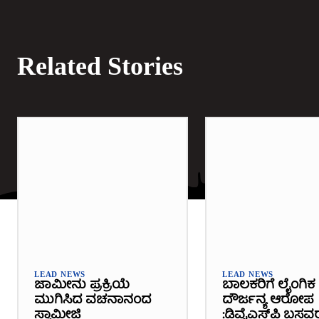
Related Stories
LEAD NEWS
LEAD NEWS
ಜಾಮೀನು ಪ್ರಕ್ರಿಯೆ
ಬಾಲಕರಿಗೆ ಲೈಂಗಿಕ
ಮುಗಿಸಿದ ವಚನಾನಂದ
ದೌರ್ಜನ್ಯ ಆರೋಪ
ಸ್ವಾಮೀಜಿ
:ಡಿವೈಎಸ್‌ಪಿ ಬಸವ