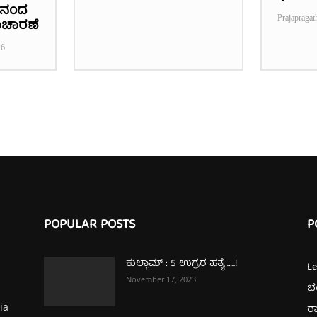
ನಾನಂದ
Prajapragat
ಿಚಾರಣೆ
26
POPULAR POSTS
P
ಕುಲ್ಗಾಮ್‌ : 5 ಉಗ್ರರ ಹತ್ಯೆ …..!
L
November 17, 2023
ಬ
ia
ರಾ