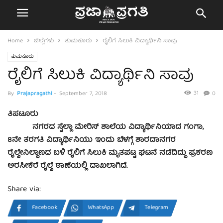
Home
ಜಿಲ್ಲೆಗಳು
ತುಮಕೂರು
ರೈಲಿಗೆ ಸಿಲುಕಿ ವಿದ್ಯಾರ್ಥಿನಿ ಸಾವು
ತುಮಕೂರು
ರೈಲಿಗೆ ಸಿಲುಕಿ ವಿದ್ಯಾರ್ಥಿನಿ ಸಾವು
31
By
Prajapragathi
-
September 7, 2018
0
ತಿಪಟೂರು
ನಗರದ ಸ್ಟೆಲ್ಲಾ ಮೇರಿಸ್ ಶಾಲೆಯ ವಿದ್ಯಾರ್ಥಿನಿಯಾದ ಗಂಗಾ,
8ನೇ ತರಗತಿ ವಿದ್ಯಾರ್ಥಿನಿಯು ಇಂದು ಬೆಳಗ್ಗೆ ಶಾರದಾನಗರ
ರೈಲ್ವೇನಿಲ್ದಾಣದ ಬಳಿ ರೈಲಿಗೆ ಸಿಲುಕಿ ಮೃತಪಟ್ಟ ಘಟನೆ ನಡೆದಿದ್ದು ಪ್ರಕರಣ
ಅರಸೀಕೆರೆ ರೈಲ್ವೆ ಠಾಣೆಯಲ್ಲಿ ದಾಖಲಾಗಿದೆ.
Share via:
Facebook
WhatsApp
Telegram