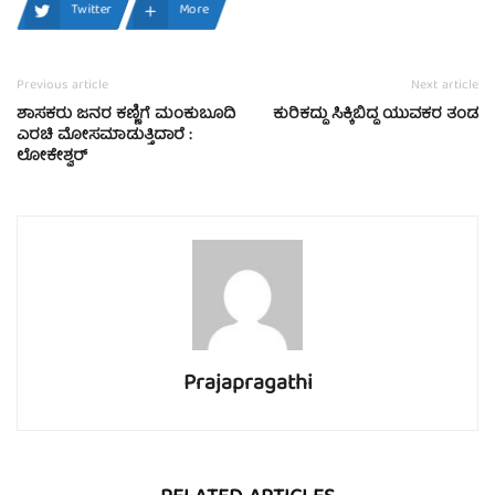
Twitter
More
Previous article
Next article
ಶಾಸಕರು ಜನರ ಕಣ್ಣಿಗೆ ಮಂಕುಬೂದಿ
ಕುರಿಕದ್ದು ಸಿಕ್ಕಿಬಿದ್ದ ಯುವಕರ ತಂಡ
ಎರಚಿ ಮೋಸಮಾಡುತ್ತಿದಾರೆ :
ಲೋಕೇಶ್ವರ್
Prajapragathi