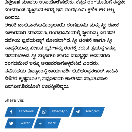
ವಿಶ್ಲೇಷಣೆ ಮಾಡಲು ಉಪಯೋಗಿಸಬೇಕು. ಕನ್ನಡ ರಂಗಭೂಮಿಗೆ ತನ್ನದೇ
ಮೀಮಾಂಸೆ ಸೃಷ್ಟಿಸುವ ಅಗತ್ಯ ಇದೆ. ರಂಗಭೂಮಿ ಕ್ಷಣಿಕ ಕಲೆ ಅಲ್ಲ
ಎಂದರು.
ಲೇಖಕಿ ಡಾ.ಬಿ.ಎನ್.ಸುಮಿತ್ರಾಬಾಯಿ ರಂಗಭೂಮಿ ಮತ್ತು ಸ್ತ್ರೀ ಲೋಕ
ವಿಚಾರವಾಗಿ ಮಾತನಾಡಿ, ರಂಗಭೂಮಿಯಲ್ಲಿ ಸ್ತ್ರೀಯನ್ನು ಎರಡನೇ
ದರ್ಜೆಯ ಪ್ರಜೆಯನ್ನಾಗೆ ನೋಡಲಾಗಿದೆ. ಸ್ತ್ರೀ ಚಿಂತನೆ ಹಾಗೂ ಸ್ತ್ರೀ
ಸಾಧ್ಯತೆಯನ್ನು ಹೇಳುವ ಕೃತಿಗಳನ್ನು ರಂಗಕ್ಕೆ ತರುವ ಪ್ರಯತ್ನ ಇನ್ನೂ
ನಡೆಯಬೇಕಿದೆ. ಸ್ತ್ರೀ ತಲ್ಲಣಗಳು ಹಾಗೂ ಮಾತೃತ್ವದ ಅನಾವರಣ
ರಂಗದಮೇಲೆ ಇನ್ನೂ ಅನಾವರಣಗೊಳ್ಳಬೇಕಿದೆ ಎಂದರು.
ನವೋದಯ ವಿದ್ಯಾಸಂಸ್ಥೆ ಕಾರ್ಯದರ್ಶಿ ಬಿ.ಕೆ.ಚಂದ್ರಶೇಖರ್, ಸಾಹಿತಿ
ಬಿಳಿಗೆರೆ ಕೃಷ್ಣಮೂರ್ತಿ, ನವೋದಯ ಕಾಲೇಜಿನ ಪ್ರಾಂಶುಪಾಲ
ಎಚ್.ಎಸ್.ಶಿವಯೋಗಿ ಉಪಸ್ಥಿತರಿದ್ದರು.
Share via:
Facebook
WhatsApp
Telegram
Twitter
More