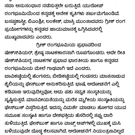
ಸದಾ ಅನುಸಂಧಾನ ನಡೆಸುತ್ತಲೇ ಬರುತ್ತಿದೆ. ಯುರೋಪ್
ರಂಗಭೂಮಿಯಿಂದ ಕನ್ನಡಕ್ಕೆ ಅನೇಕ ಕೃತಿಗಳು ತರ್ಜುಮೆಗೊಂಡಿವೆ.
ಬಸಪ್ಪಶಾಸ್ತ್ರೀ, ಬಿಎಂಶ್ರೀ, ಲಂಕೇಶ್, ಮಾಸ್ತಿ ಮುಂತಾದವರು ಗ್ರೀಕ್ ರಂಗ
ಪ್ರಯೋಗಗಳನ್ನು ಕನ್ನಡದ ಜಾಯಮಾನಕ್ಕೆ ಒಗ್ಗಿಸಿದವರಲ್ಲಿ
ಮುಖ್ಯವಾದವರು ಎಂದರು.
ಗ್ರೀಕ್ ರಂಗಭೂಮಿಯ ಪ್ರಭಾವದಿಂದ
ಷೇಕ್ಸ್‍ಪಿಯರ್, ಶ್ರೇಷ್ಠ ನಾಟಕಕಾರನಾಗಿ ರೂಪಗೊಂಡರು. ಅದೇ ರೀತಿ
ಷೇಕ್ಸ್‍ಪಿಯರ್‍ನ ನಾಟಕಗಳ ಪ್ರಭಾವ ಭಾರತೀಯ ಹಾಗೂ ಕನ್ನಡದ
ರಂಗಭೂಮಿಯ ಮೇಲೆ ಗಾಢವಾಗಿ ಇದೆ ಎಂದರು.
ಬಾವಿಕಟ್ಟೆಯಲ್ಲಿ ಹೆಂಗಸರು, ಬೀಡಿಕಟ್ಟೆಯಲ್ಲಿ ಗಂಡಸರು ಮಾತನಾಡುವ
ಶೈಲಿಯನ್ನು ಫೇಸ್‍ಬುಕ್ ಅನುಕರಿಸುತ್ತಿದೆ. ಭಾಷೆ, ಆಲೋಚನೆಗೆ ಎಲ್ಲಿ
ಕಡಿವಾಣ ಇರುವುದಿಲ್ಲವೋ, ಅದು ಪಶು ಸದೃಶ ಸಂಸ್ಕತಿಯನ್ನು
ಸೃಷ್ಟಿಸುತ್ತದೆ. ಮಾನವೀಯತೆಯನ್ನು ಮರೆತ ಮೃಗೀಯ ಸಂಸ್ಕøತಿಯನ್ನು
ಫೇಸ್‍ಬುಕ್ ವಿಸ್ತರಿಸುತ್ತಿದೆ. ಇದನ್ನು ವಿಮರ್ಶೆ ಮಾಡಲು ಹೋಗದ ಯುವ
ಸಮೂಹ ಸಂಸ್ಕøತಿ ಹಾಗೂ ದೇಶಭಕ್ತಿಯ ಹೆಸರಿನಲ್ಲಿ ತಪ್ಪು ದಾರಿ
ತುಳಿಯುತ್ತಿದೆ. ಫೇಸ್‍ಬುಕ್ ಹಾಗೂ ವಾಟ್ಸ್ ಆಪ್‍ಗಳಲ್ಲಿ ಮುಖಕ್ಕೆ ಮಸಿ
ಬಳಿಯುವುದೇ ದೊಡ್ಡ ಕೆಲಸವಾಗಿದೆ. ಆಲೋಚನೆಗೆ ನಿಯಂತ್ರಣವಿಲ್ಲದೆ