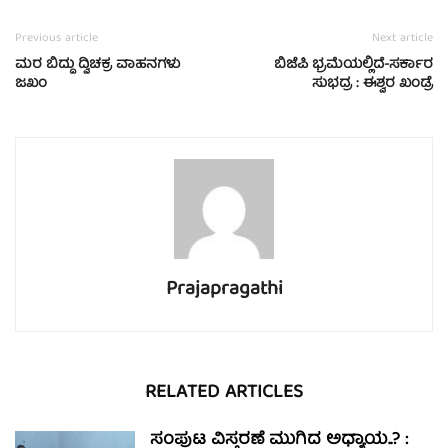
Previous article
Next article
ಮರ ಬಿದ್ದು ದ್ವಿಚಕ್ರ ವಾಹನಗಳು
ಬಿಜೆಪಿ ಭ್ರಮೆಯಲ್ಲಿದೆ-ಸರ್ಕಾರ
ಜಖಂ
ಸುಭದ್ರ : ಈಶ್ವರ ಖಂಡ್ರೆ
Prajapragathi
RELATED ARTICLES
ಸಂಪುಟ ವಿಸ್ತರಣೆ ಮುಗಿದ ಅಧ್ಯಾಯ..? :