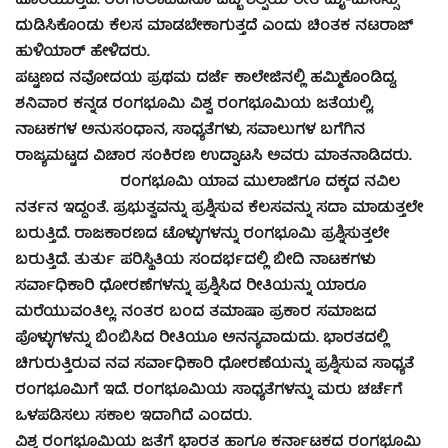
ದೊರೆಯುತ್ತದೆ. ರಂಗಕಲಾವಿದನೂ ಒಬ್ಬ ಶಿಲ್ಪಿಯ ರೀತಿ ಮೈ-ಮನಸ್ಸು
ದುಡಿಸಿಕೊಂಡು ಕೆಲಸ ಮಾಡಬೇಕಾಗುತ್ತದೆ ಎಂದು ಚಿಂತಕ ನಟರಾಜ್
ಹುಳಿಯಾರ್ ಹೇಳಿದರು.
ಪಟ್ಟಣದ ನವೋದಯ ಪ್ರಥಮ ದರ್ಜೆ ಕಾಲೇಜಿನಲ್ಲಿ ಹಮ್ಮಿಕೊಂಡಿದ್ದ,
ಶನಿವಾರ ಕನ್ನಡ ರಂಗಭೂಮಿ ವಿಶ್ವ ರಂಗಭೂಮಿಯ ಜತೆಯಲ್ಲಿ,
ನಾಟಕಗಳ ಅನುಸಂಧಾನ, ಸಾಧ್ಯತೆಗಳು, ಸವಾಲುಗಳ ಬಗೆಗಿನ
ರಾಜ್ಯಮಟ್ಟದ ವಿಚಾರ ಸಂಕಿರಣ ಉದ್ಘಾಟಸಿ ಅವರು ಮಾತನಾಡಿದರು.
ರಂಗಭೂಮಿ ಯಾವ ಮುಲಾಜಿಗೂ ದಕ್ಕದ ನವಿಲ
ನರ್ತನ ಇದ್ದಂತೆ. ಪ್ರಭುತ್ವವನ್ನು ಪ್ರಶ್ನಿಸುವ ಕೆಲಸವನ್ನು ಸದಾ ಮಾಡುತ್ತಲೇ
ಬರುತ್ತಿದೆ. ರಾಜಕಾರಣದ ಟೊಳ್ಳುಗಳನ್ನು ರಂಗಭೂಮಿ ಪ್ರಶ್ನಿಸುತ್ತಲೇ
ಬರುತ್ತಿದೆ. ತುರ್ತು ಪರಿಸ್ಥಿತಿಯ ಸಂದರ್ಭದಲ್ಲಿ ಬೀದಿ ನಾಟಕಗಳು
ಸರ್ವಾಧಿಕಾರಿ ಧೋರಣೆಗಳನ್ನು ಪ್ರಶ್ನಿಸಿದ ರೀತಿಯನ್ನು ಯಾರೂ
ಮರೆಯುವಂತಿಲ್ಲ. ನಂತರ ಬಂದ ತಮಾಷಾ ಪ್ರಕಾರ ಸಮಾಜದ
ಪೊಳ್ಳುಗಳನ್ನು ಬಿಂಬಿಸಿದ ರೀತಿಯೂ ಅನನ್ಯವಾದುದು. ಭಾರತದಲ್ಲಿ
ಚಿಗುರುತ್ತಿರುವ ನವ ಸರ್ವಾಧಿಕಾರಿ ಧೋರಣೆಯನ್ನು ಪ್ರಶ್ನಿಸುವ ಸಾಧ್ಯತೆ
ರಂಗಭೂಮಿಗೆ ಇದೆ. ರಂಗಭೂಮಿಯ ಸಾಧ್ಯತೆಗಳನ್ನು ಮರು ಚರ್ಚೆಗೆ
ಒಳಪಡಿಸಲು ಸಕಾಲ ಇದಾಗಿದೆ ಎಂದರು.
ವಿಶ್ವ ರಂಗಭೂಮಿಯ ಜತೆಗೆ ಭಾರತ ಹಾಗೂ ಕರ್ನಾಟಕದ ರಂಗಭೂಮಿ