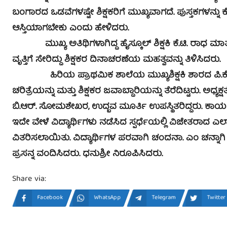
ಬಂಗಾರದ ಒಡವೆಗಳಷ್ಟೇ ಶಿಕ್ಷಕರಿಗೆ ಮುಖ್ಯವಾಗದೆ. ಪುಸ್ತಕಗಳನ್ನು
ಆಸ್ತಿಯಾಗಬೇಕು ಎಂದು ಹೇಳಿದರು.
ಮುಖ್ಯ ಅತಿಥಿಗಳಾಗಿದ್ದ ಹೈಸ್ಕೂಲ್ ಶಿಕ್ಷಕಿ ಕೆ.ಟಿ. ರಾಧ ಮಾತನಾ
ವೃತ್ತಿಗೆ ಸೇರಿದ್ದು ಶಿಕ್ಷಕರ ದಿನಾಚರಣೆಯ ಮಹತ್ವವನ್ನು ತಿಳಿಸಿದರು.
ಹಿರಿಯ ಪ್ರಾಥಮಿಕ ಶಾಲೆಯ ಮುಖ್ಯಶಿಕ್ಷಕಿ ಶಾರದ ಪಿ.ಕೆ. ಇ
ಚರಿತ್ರೆಯನ್ನು ಮತ್ತು ಶಿಕ್ಷಕರ ಜವಾಬ್ದಾರಿಯನ್ನು ತೆರೆದಿಟ್ಟರು. ಅಧ್ಯಕ
ಬಿ.ಆರ್. ಸೋಮಶೇಖರ, ಉದ್ಭವ ಮೂರ್ತಿ ಉಪಸ್ಥಿತರಿದ್ದರು. ಕಾರ್ಯಕ್ರಮ
ಇದೇ ವೇಳೆ ವಿದ್ಯಾರ್ಥಿಗಳು ನಡೆಸಿದ ಸ್ಪರ್ಧೆಯಲ್ಲಿ ವಿಜೇತರಾದ ಎ
ವಿತರಿಸಲಾಯಿತು. ವಿದ್ಯಾರ್ಥಿಗಳ ಪರವಾಗಿ ಚಂದನಾ. ಎಂ ಚನ್ನಾಗಿ ಮಾ
ಪ್ರಸನ್ನ ವಂದಿಸಿದರು. ಧನುಶ್ರೀ ನಿರೂಪಿಸಿದರು.
Share via:
Facebook
WhatsApp
Telegram
Twitter