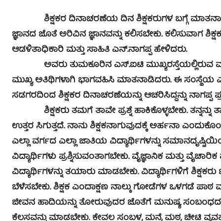
ಶಿಕ್ಷಕರ ದಿನಾಚರಣೆಯ ದಿನ ಶಿಕ್ಷಕರುಗಳ ಬಗ್ಗೆ ಮಾತನಾಡುತ್ತ
ಜ್ಞಾನದ ಜೊತೆ ಅರಿವಿನ ಜ್ಞಾನವನ್ನು ಕಲಿಸಬೇಕು. ಕಲಿಸುವಾಗ ಶಿ
ಆಡಳಿತಾಧಿಕಾರಿ ಮತ್ತು ಸಾಹಿತಿ ಎನ್.ನಾಗಪ್ಪ ಹೇಳಿದರು.
ಅವರು ತುಮಕೂರಿನ ಎಸ್.ಐಟಿ ಮುಖ್ಯರಸ್ತೆಯಲ್ಲಿರುವ ವಾಸವಿ ಶ
ಮುಖ್ಯ ಅತಿಥಿಗಳಾಗಿ ಭಾಗವಹಿಸಿ ಮಾತನಾಡಿದರು. ಈ ಸಂಸ್ಥೆಯ ಎಲ್ಲ
ಸಡಗರದಿಂದ ಶಿಕ್ಷಕರ ದಿನಾಚರಣೆಯನ್ನು ಆಚರಿಸಿದ್ದನ್ನು ನಾಗಪ್ಪ ಪ್
ಶಿಕ್ಷಕರು ತಮಗೆ ತಾವೇ ಪ್ರಶ್ನೆ ಹಾಕಿಕೊಳ್ಳಬೇಕು. ತನ್ನನ್ನು ತಾನೇ
ಉತ್ತರ ಸಿಗುತ್ತದೆ. ನಾನು ಶಿಕ್ಷಕನಾಗುವುದಕ್ಕೆ ಅರ್ಹನಾ ಎಂದುಕೊ
ಎಲ್ಲಾ ವರ್ಗದ ಎಲ್ಲಾ ಜಾತಿಯ ವಿದ್ಯಾರ್ಥಿಗಳನ್ನು ಸಮಾನದೃಷ್ಟಿ
ವಿದ್ಯಾರ್ಥಿಗಳು ಪ್ರಶ್ನಿಸುವಂತಾಗಬೇಕು. ವೈಜ್ಞಾನಿಕ ಮತ್ತು ವೈಚಾ
ವಿದ್ಯಾರ್ಥಿಗಳನ್ನು ತಯಾರು ಮಾಡಬೇಕು. ವಿದ್ಯಾರ್ಥಿಗಳಿಗೆ ಶಿಕ್ಷಕರು
ಬೆಳೆಸಬೇಕು. ಶಿಕ್ಷಕ ಎಂದಾಕ್ಷಣ ನಾಲ್ಕು ಗೋಡೆಗಳ ಒಳಗಡೆ ಪಾಠ 
ಜೀವನ ಹಾದಿಯನ್ನು ತೋರುವುದರ ಜೊತೆಗೆ ಮನುಷ್ಯ ಸಂಬಂಧದ ನೆಲೆ 
ಕೆಲಸವನ್ನು ಮಾಡಬೇಕು. ಕೇವಲ ಸಂಬಳ, ಮನೆ, ಮಠ, ಚೀಟಿ ವ್ಯವಹಾರ, 