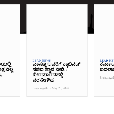
LEAD NEWS
LEAD N
ೆಯಲ್ಲಿ
ವಾಸಣ್ಣ ಅವರಿಗೆ ಕ್ಯಾಬಿನೆಟ್
ಕರ್ನಾ
್ರವಿಲ್ಲ
ಸಚಿವ ಸ್ಥಾನ ನೀಡಿ :
ಬದಲಾ
ಿ
ಬೀರಮಾರನಹಳ್ಳಿ
Prajapragat
ನರಸೇಗೌಡ.
Prajapragathi
-
May 28, 2026