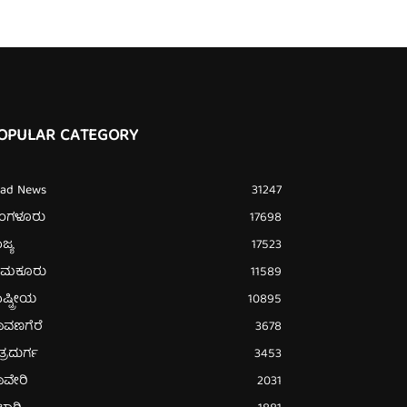
OPULAR CATEGORY
ead News
31247
ೆಂಗಳೂರು
17698
ಜ್ಯ
17523
ುಮಕೂರು
11589
ಷ್ಟ್ರೀಯ
10895
ಾವಣಗೆರೆ
3678
ತ್ರದುರ್ಗ
3453
ಾವೇರಿ
2031