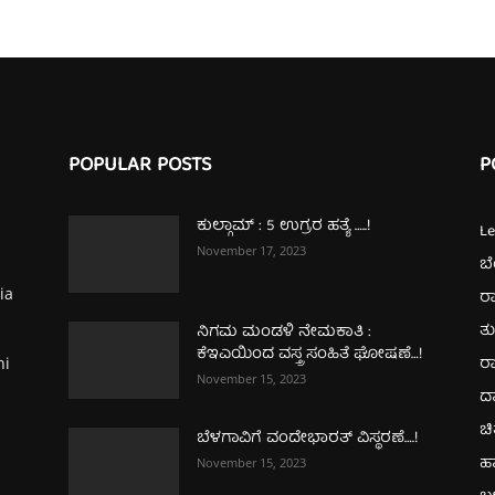
POPULAR POSTS
P
ಕುಲ್ಗಾಮ್‌ : 5 ಉಗ್ರರ ಹತ್ಯೆ …..!
L
November 17, 2023
ಬ
ia
ರಾ
ತ
ನಿಗಮ ಮಂಡಳಿ ನೇಮಕಾತಿ :
ಕೆಇಎಯಿಂದ ವಸ್ತ್ರ ಸಂಹಿತೆ ಘೋಷಣೆ…!
ರಾ
hi
November 15, 2023
ದ
ಚಿ
ಬೆಳಗಾವಿಗೆ ವಂದೇಭಾರತ್‌ ವಿಸ್ಥರಣೆ….!
ಹ
November 15, 2023