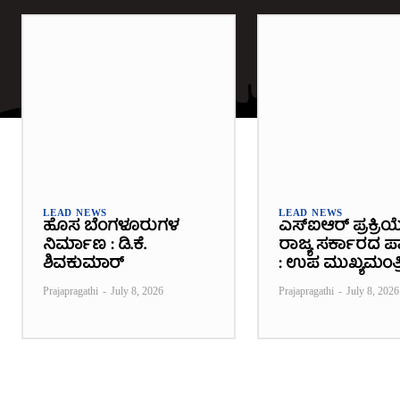
LEAD NEWS
LEAD NEWS
ಹೊಸ ಬೆಂಗಳೂರುಗಳ
ಎಸ್‌ಐಆರ್ ಪ್ರಕ್ರಿಯ
ನಿರ್ಮಾಣ : ಡಿ.ಕೆ.
ರಾಜ್ಯ ಸರ್ಕಾರದ ಪಾತ
ಶಿವಕುಮಾರ್
: ಉಪ ಮುಖ್ಯಮಂತ್ರ
Prajapragathi
-
July 8, 2026
Prajapragathi
-
July 8, 2026