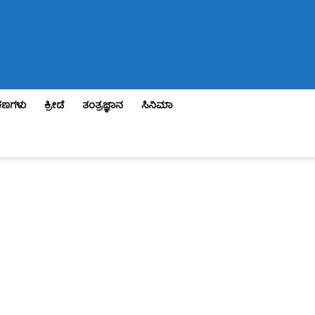
ಣಗಳು
ಕ್ರೀಡೆ
ತಂತ್ರಜ್ಞಾನ
ಸಿನಿಮಾ