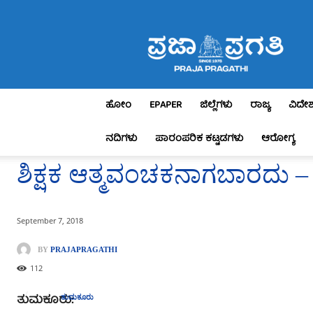
Praja
Pragathi
ಹೋಂ
EPAPER
ಜಿಲ್ಲೆಗಳು
ರಾಜ್ಯ
ವಿದೇ
ನದಿಗಳು
ಪಾರಂಪರಿಕ ಕಟ್ಟಡಗಳು
ಆರೋಗ್ಯ
ಶಿಕ್ಷಕ ಆತ್ಮವಂಚಕನಾಗಬಾರದು – 
September 7, 2018
BY
PRAJAPRAGATHI
112
ತುಮಕೂರು:
ತುಮಕೂರು