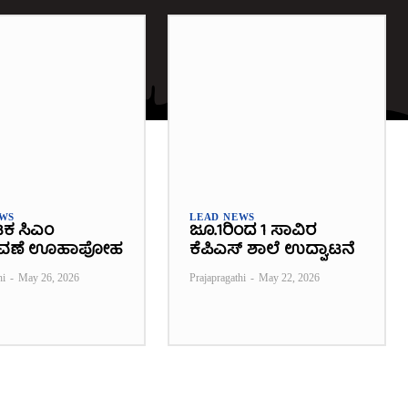
EWS
LEAD NEWS
ಟಕ ಸಿಎಂ
ಜೂ.1ರಿಂದ 1 ಸಾವಿರ
ವಣೆ ಊಹಾಪೋಹ
ಕೆಪಿಎಸ್ ಶಾಲೆ ಉದ್ಘಾಟನೆ
hi
-
May 26, 2026
Prajapragathi
-
May 22, 2026