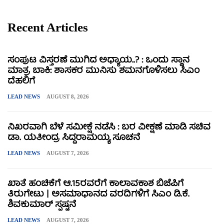
Recent Articles
ಸಂಪುಟ ವಿಸ್ತರಣೆ ಮುಗಿದ ಅಧ್ಯಾಯ..? : ಒಂದು ಸ್ಥಾನ
ಮಾತ್ರ ಬಾಕಿ: ಶಾಸಕರ ಮುನಿಸು ಶಮನಗೊಳಿಸಲು ಸಿಎಂ
ದೆಹಲಿಗೆ
LEAD NEWS
AUGUST 8, 2026
ನಿಖರವಾಗಿ ಬೆಳೆ ಸಮೀಕ್ಷೆ ನಡೆಸಿ : ಬರ ವೀಕ್ಷಣೆ ಮಾಡಿ ಸಚಿವ
ಡಾ. ಯತೀಂದ್ರ ಸಿದ್ದರಾಮಯ್ಯ ಸೂಚನೆ
LEAD NEWS
AUGUST 7, 2026
ಖಾತೆ ಹಂಚಿಕೆಗೆ ಆ.15ರವರೆಗೆ ಕಾಲಾವಕಾಶ ಬಿಜೆಪಿಗೆ
ತಿರುಗೇಟು | ಅಸಮಾಧಾನದ ವರದಿಗಳಿಗೆ ಸಿಎಂ ಡಿ.ಕೆ.
ಶಿವಕುಮಾರ್ ಸ್ಪಷ್ಟನೆ
LEAD NEWS
AUGUST 7, 2026