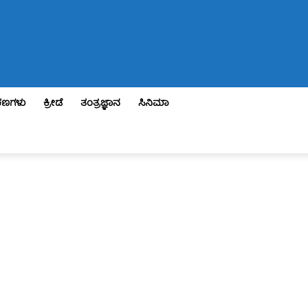
ಣಗಳು
ಕ್ರೀಡೆ
ತಂತ್ರಜ್ಞಾನ
ಸಿನಿಮಾ