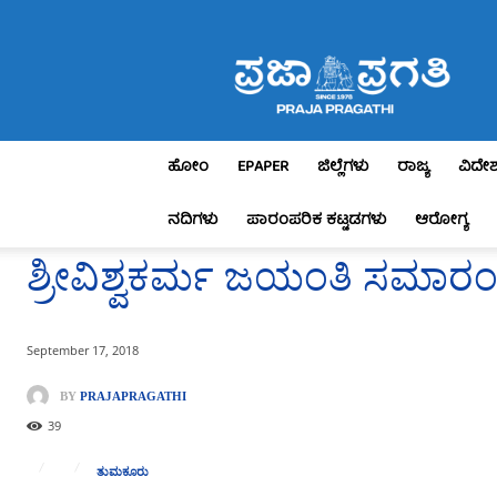
Praja
Pragathi
ಹೋಂ
EPAPER
ಜಿಲ್ಲೆಗಳು
ರಾಜ್ಯ
ವಿದೇ
ನದಿಗಳು
ಪಾರಂಪರಿಕ ಕಟ್ಟಡಗಳು
ಆರೋಗ್ಯ
ಶ್ರೀವಿಶ್ವಕರ್ಮ ಜಯಂತಿ ಸಮಾರ
September 17, 2018
BY
PRAJAPRAGATHI
39
ತುಮಕೂರು