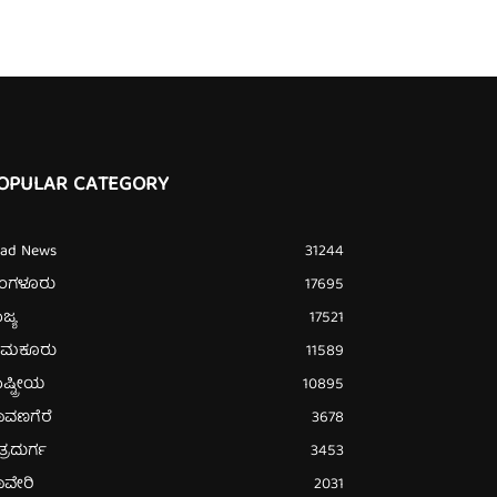
OPULAR CATEGORY
ead News
31244
ೆಂಗಳೂರು
17695
ಜ್ಯ
17521
ುಮಕೂರು
11589
ಷ್ಟ್ರೀಯ
10895
ಾವಣಗೆರೆ
3678
ತ್ರದುರ್ಗ
3453
ಾವೇರಿ
2031