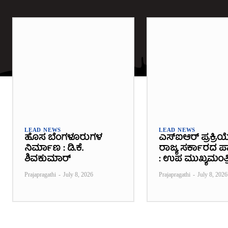
LEAD NEWS
LEAD NEWS
ಹೊಸ ಬೆಂಗಳೂರುಗಳ
ಎಸ್‌ಐಆರ್ ಪ್ರಕ್ರಿಯ
ನಿರ್ಮಾಣ : ಡಿ.ಕೆ.
ರಾಜ್ಯ ಸರ್ಕಾರದ ಪಾತ
ಶಿವಕುಮಾರ್
: ಉಪ ಮುಖ್ಯಮಂತ್ರ
Prajapragathi
-
July 8, 2026
Prajapragathi
-
July 8, 2026