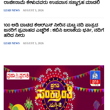
ರಾಜೀನಾಮೆ ಕೇಳುವವರು ಉಪವಾಸ ಸತ್ಯಾಗ್ರಹ ಮಾಡಲಿ
LEAD NEWS
AUGUST 3, 2026
100 ಅಡಿ ದಾಟಿದ ಕೆಆರ್‌ಎಸ್ ನೀರಿನ ಮಟ್ಟ ನದಿ ಪಾತ್ರದ
ಜನರಿಗೆ ಪ್ರವಾಹದ ಎಚ್ಚರಿಕೆ : ಕಬಿನಿ ಜಲಾಶಯ ಭರ್ತಿ, ನದಿಗೆ
ಹರಿದ ನೀರು
LEAD NEWS
AUGUST 3, 2026