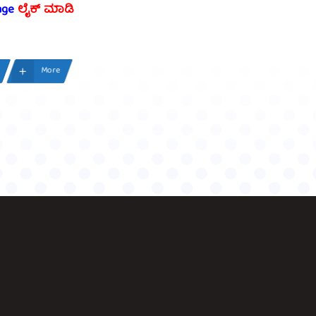
age
ಲೈಕ್ ಮಾಡಿ
More