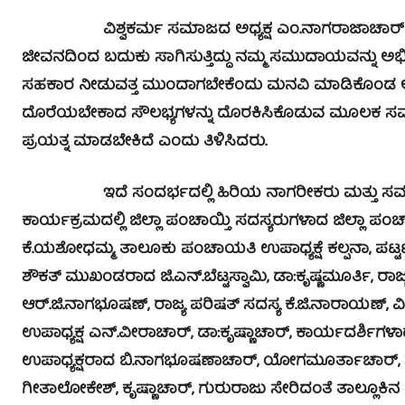
ವಿಶ್ವಕರ್ಮ ಸಮಾಜದ ಅಧ್ಯಕ್ಷ ಎಂ.ನಾಗರಾಜಾಚಾರ್ ಮಾತನ
ಜೀವನದಿಂದ ಬದುಕು ಸಾಗಿಸುತ್ತಿದ್ದು ನಮ್ಮ ಸಮುದಾಯವನ್ನು ಅಭಿ
ಸಹಕಾರ ನೀಡುವತ್ತ ಮುಂದಾಗಬೇಕೆಂದು ಮನವಿ ಮಾಡಿಕೊಂಡ 
ದೊರೆಯಬೇಕಾದ ಸೌಲಭ್ಯಗಳನ್ನು ದೊರಕಿಸಿಕೊಡುವ ಮೂಲಕ ಸಮಾ
ಪ್ರಯತ್ನ ಮಾಡಬೇಕಿದೆ ಎಂದು ತಿಳಿಸಿದರು.
ಇದೆ ಸಂದರ್ಭದಲ್ಲಿ ಹಿರಿಯ ನಾಗರೀಕರು ಮತ್ತು ಸಮಾಜದ ಪ್
ಕಾರ್ಯಕ್ರಮದಲ್ಲಿ ಜಿಲ್ಲಾ ಪಂಚಾಯ್ತಿ ಸದಸ್ಯರುಗಳಾದ ಜಿಲ್ಲಾ ಪಂಚಾ
ಕೆ.ಯಶೋಧಮ್ಮ, ತಾಲೂಕು ಪಂಚಾಯತಿ ಉಪಾಧ್ಯಕ್ಷೆ ಕಲ್ಪನಾ, ಪಟ್
ಶೌಕತ್ ಮುಖಂಡರಾದ ಜಿ.ಎನ್.ಬೆಟ್ಟಸ್ವಾಮಿ, ಡಾ:ಕೃಷ್ಣಮೂರ್ತಿ, ರಾಜ
ಆರ್.ಜಿ.ನಾಗಭೂಷಣ್, ರಾಜ್ಯ ಪರಿಷತ್ ಸದಸ್ಯ ಕೆ.ಜಿ.ನಾರಾಯಣ್, 
ಉಪಾಧ್ಯಕ್ಷ ಎನ್.ವೀರಾಚಾರ್, ಡಾ:ಕೃಷ್ಣಾಚಾರ್, ಕಾರ್ಯದರ್ಶ
ಉಪಾಧ್ಯಕ್ಷರಾದ ಬಿ.ನಾಗಭೂಷಣಾಚಾರ್, ಯೋಗಮೂರ್ತಾಚಾರ್
ಗೀತಾಲೋಕೇಶ್, ಕೃಷ್ಣಾಚಾರ್, ಗುರುರಾಜು ಸೇರಿದಂತೆ ತಾಲ್ಲೂಕ