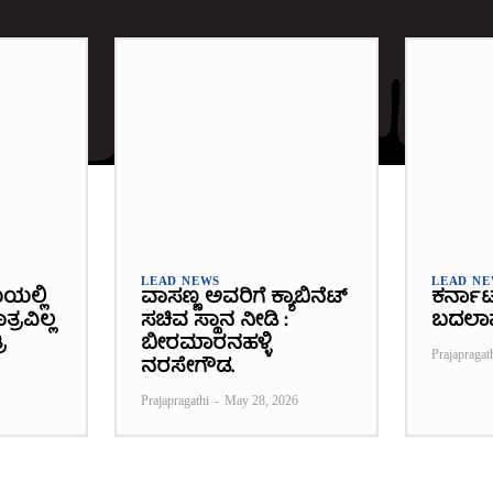
LEAD NEWS
LEAD N
ೆಯಲ್ಲಿ
ವಾಸಣ್ಣ ಅವರಿಗೆ ಕ್ಯಾಬಿನೆಟ್
ಕರ್ನಾ
್ರವಿಲ್ಲ
ಸಚಿವ ಸ್ಥಾನ ನೀಡಿ :
ಬದಲಾ
ಿ
ಬೀರಮಾರನಹಳ್ಳಿ
Prajapragat
ನರಸೇಗೌಡ.
Prajapragathi
-
May 28, 2026