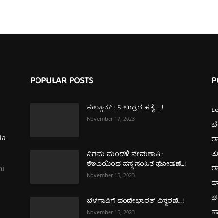
POPULAR POSTS
P
ಕುಲ್ಗಾಮ್‌ : 5 ಉಗ್ರರ ಹತ್ಯೆ …..!
L
November 17, 2023
ಬ
ia
ರಾ
ತ
ನಿಗಮ ಮಂಡಳಿ ನೇಮಕಾತಿ :
ಕೆಇಎಯಿಂದ ವಸ್ತ್ರ ಸಂಹಿತೆ ಘೋಷಣೆ…!
ರಾ
hi
November 15, 2023
ದ
ಚಿ
ಬೆಳಗಾವಿಗೆ ವಂದೇಭಾರತ್‌ ವಿಸ್ಥರಣೆ….!
ಹ
November 15, 2023