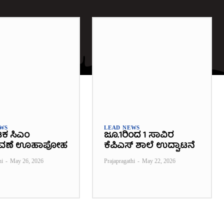
EWS
LEAD NEWS
ಟಕ ಸಿಎಂ
ಜೂ.1ರಿಂದ 1 ಸಾವಿರ
ವಣೆ ಊಹಾಪೋಹ
ಕೆಪಿಎಸ್ ಶಾಲೆ ಉದ್ಘಾಟನೆ
hi
-
May 26, 2026
Prajapragathi
-
May 22, 2026