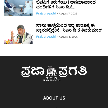
ಬಿಜೆಪಿಗೆ ತಿರುಗೇಟು | ಅಸಮಾಧಾನದ
ವರದಿಗಳಿಗೆ ಸಿಎಂ ಡಿ.ಕೆ....
Prajapragathi
-
August 7, 2026
ನಾನು ತಾಳ್ಮೆಯಿಂದ ಇದ್ದ ಕಾರಣಕ್ಕೆ ಈ
ಸ್ಥಾನದಲ್ಲಿದ್ದೇನೆ : ಸಿಎಂ ಡಿ ಕೆ ಶಿವಕುಮಾರ್
Prajapragathi
-
August 4, 2026
ABOUT US