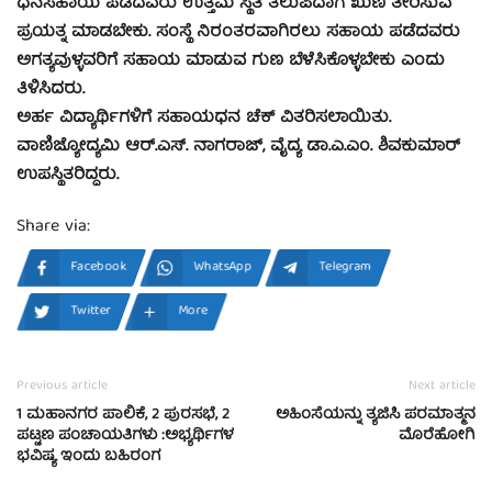
ಧನಸಹಾಯ ಪಡೆದವರು ಉತ್ತಮ ಸ್ಥಿತಿ ತಲುಪಿದಾಗ ಋಣ ತೀರಿಸುವ
ಪ್ರಯತ್ನ ಮಾಡಬೇಕು. ಸಂಸ್ಥೆ ನಿರಂತರವಾಗಿರಲು ಸಹಾಯ ಪಡೆದವರು
ಅಗತ್ಯವುಳ್ಳವರಿಗೆ ಸಹಾಯ ಮಾಡುವ ಗುಣ ಬೆಳೆಸಿಕೊಳ್ಳಬೇಕು ಎಂದು
ತಿಳಿಸಿದರು.
ಅರ್ಹ ವಿದ್ಯಾರ್ಥಿಗಳಿಗೆ ಸಹಾಯಧನ ಚೆಕ್ ವಿತರಿಸಲಾಯಿತು.
ವಾಣಿಜ್ಯೋದ್ಯಮಿ ಆರ್.ಎಸ್. ನಾಗರಾಜ್, ವೈದ್ಯ ಡಾ.ಎ.ಎಂ. ಶಿವಕುಮಾರ್
ಉಪಸ್ಥಿತರಿದ್ದರು.
Share via:
Facebook
WhatsApp
Telegram
Twitter
More
Previous article
Next article
1 ಮಹಾನಗರ ಪಾಲಿಕೆ, 2 ಪುರಸಭೆ, 2
ಅಹಿಂಸೆಯನ್ನು ತ್ಯಜಿಸಿ ಪರಮಾತ್ಮನ
ಪಟ್ಟಣ ಪಂಚಾಯತಿಗಳು :ಅಭ್ಯರ್ಥಿಗಳ
ಮೊರೆಹೋಗಿ
ಭವಿಷ್ಯ ಇಂದು ಬಹಿರಂಗ