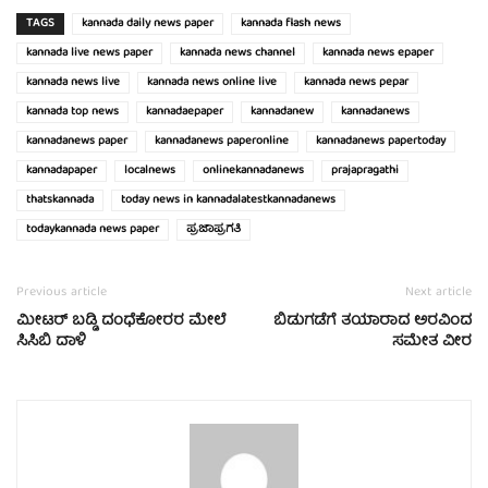
TAGS
kannada daily news paper
kannada flash news
kannada live news paper
kannada news channel
kannada news epaper
kannada news live
kannada news online live
kannada news pepar
kannada top news
kannadaepaper
kannadanew
kannadanews
kannadanews paper
kannadanews paperonline
kannadanews papertoday
kannadapaper
localnews
onlinekannadanews
prajapragathi
thatskannada
today news in kannadalatestkannadanews
todaykannada news paper
ಪ್ರಜಾಪ್ರಗತಿ
Previous article
Next article
ಮೀಟರ್ ಬಡ್ಡಿ ದಂಧೆಕೋರರ ಮೇಲೆ
ಬಿಡುಗಡೆಗೆ ತಯಾರಾದ ಅರವಿಂದ
ಸಿಸಿಬಿ ದಾಳಿ
ಸಮೇತ ವೀರ