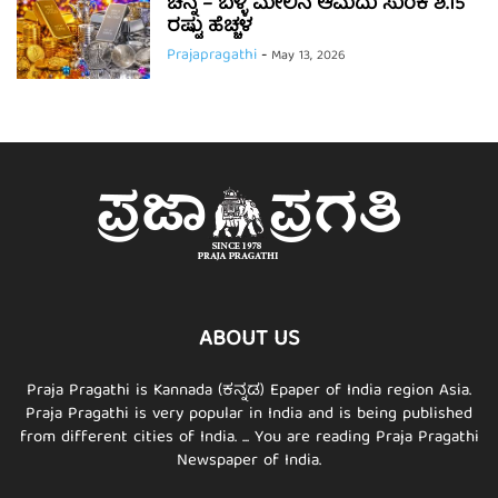
ಚಿನ್ನ – ಬೆಳ್ಳಿ ಮೇಲಿನ ಆಮದು ಸುಂಕ ಶೆ.15
ರಷ್ಟು ಹೆಚ್ಚಳ
Prajapragathi
-
May 13, 2026
ABOUT US
Praja Pragathi is Kannada (ಕನ್ನಡ) Epaper of India region Asia.
Praja Pragathi is very popular in India and is being published
from different cities of India. ... You are reading Praja Pragathi
Newspaper of India.