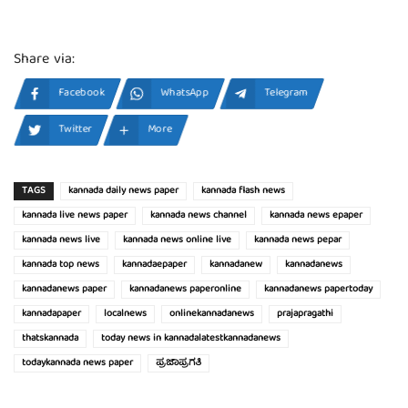
Share via:
Facebook
WhatsApp
Telegram
Twitter
More
TAGS
kannada daily news paper
kannada flash news
kannada live news paper
kannada news channel
kannada news epaper
kannada news live
kannada news online live
kannada news pepar
kannada top news
kannadaepaper
kannadanew
kannadanews
kannadanews paper
kannadanews paperonline
kannadanews papertoday
kannadapaper
localnews
onlinekannadanews
prajapragathi
thatskannada
today news in kannadalatestkannadanews
todaykannada news paper
ಪ್ರಜಾಪ್ರಗತಿ