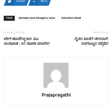
Twitter
More
TAGS
kannada news benagluru news
Operation Kamal
Previous article
Next article
ಬೇಗ್​ ಜೊತೆಗಿದ್ದ BSY ಪಿಎ
ರೈತರ ಖಾತೆಗೆ ನೇರವಾಗಿ
ಸಂತೋಷ್ : SIT ನೋಡಿ ಪರಾರಿ!!?
ರಸಗೊಬ್ಬರ ಸಬ್ಸಿಡಿ!?
Prajapragathi