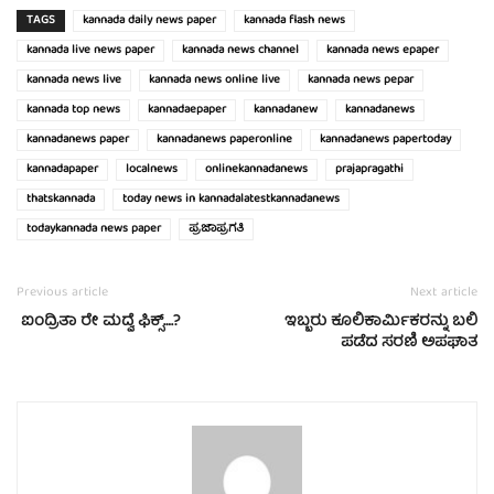
TAGS
kannada daily news paper
kannada flash news
kannada live news paper
kannada news channel
kannada news epaper
kannada news live
kannada news online live
kannada news pepar
kannada top news
kannadaepaper
kannadanew
kannadanews
kannadanews paper
kannadanews paperonline
kannadanews papertoday
kannadapaper
localnews
onlinekannadanews
prajapragathi
thatskannada
today news in kannadalatestkannadanews
todaykannada news paper
ಪ್ರಜಾಪ್ರಗತಿ
Previous article
Next article
ಐಂದ್ರಿತಾ ರೇ ಮದ್ವೆ ಫಿಕ್ಸ್….?
ಇಬ್ಬರು ಕೂಲಿಕಾರ್ಮಿಕರನ್ನು ಬಲಿ
ಪಡೆದ ಸರಣಿ ಅಪಘಾತ