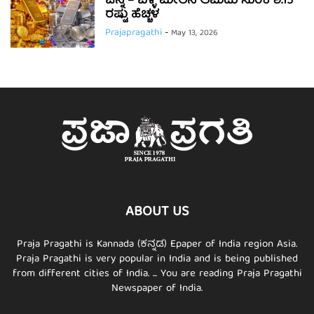
ಚಿನ್ನ – ಬೆಳ್ಳಿ ಮೇಲಿನ ಆಮದು ಸುಂಕ ಶೆ.15
ರಷ್ಟು ಹೆಚ್ಚಳ
Prajapragathi
-
May 13, 2026
ABOUT US
Praja Pragathi is Kannada (ಕನ್ನಡ) Epaper of India region Asia.
Praja Pragathi is very popular in India and is being published
from different cities of India. ... You are reading Praja Pragathi
Newspaper of India.