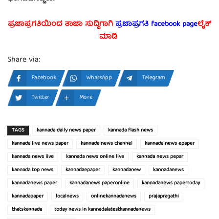
ಪ್ರಜಾಪ್ರಗತಿಯಿಂದ ತಾಜಾ ಸುದ್ದಿಗಾಗಿ
ಪ್ರಜಾಪ್ರಗತಿ facebook page
ಲೈಕ್
ಮಾಡಿ
Share via:
Facebook
WhatsApp
Telegram
Twitter
More
TAGS
kannada daily news paper
kannada flash news
kannada live news paper
kannada news channel
kannada news epaper
kannada news live
kannada news online live
kannada news pepar
kannada top news
kannadaepaper
kannadanew
kannadanews
kannadanews paper
kannadanews paperonline
kannadanews papertoday
kannadapaper
localnews
onlinekannadanews
prajapragathi
thatskannada
today news in kannadalatestkannadanews