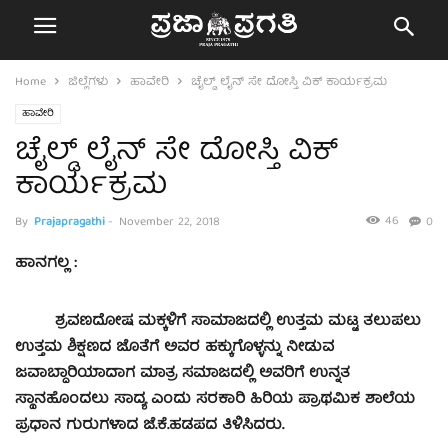
Home
ಜಿಲ್ಲೆಗಳು
ಹಾವೇರಿ
ಚೈಲ್ಡ್ ಲೈನ್ ಸೇ ದೋಸ್ತಿ ವಿಕ್ ಕಾರ್ಯಕ್ರಮ
ಹಾವೇರಿ
ಚೈಲ್ಡ್ ಲೈನ್ ಸೇ ದೋಸ್ತಿ ವಿಕ್
ಕಾರ್ಯಕ್ರಮ
46
By
Prajapragathi
-
November 22, 2018
0
ಹಾನಗಲ್ಲ :
ಶ್ರವಣದೋಷ ಮಕ್ಕಳಿಗೆ ಸಾಮಾಜದಲ್ಲಿ ಉತ್ತಮ ಮಟ್ಟ ತಲುಪಲು
ಉತ್ತಮ ಶಿಕ್ಷಣದ ಜೊತೆಗೆ ಅವರ ಹಕ್ಕುಗೊಳ್ಳನ್ನು ನೀಡುವ
ಜವಾಬ್ದಾರಿಯಾದಾಗ ಮಾತ್ರ ಸಮಾಜದಲ್ಲಿ ಅವರಿಗೆ ಉನ್ನತ
ಸ್ಥಾನಹೊಂದಲು ಸಾದ್ಯ ಎಂದು ಸರಕಾರಿ ಹಿರಿಯ ಪ್ರಾಥಮಿಕ ಶಾಲೆಯ
ಪ್ರಧಾನ ಗುರುಗಳಾದ ಜೆ.ಕೆ.ಹಡಪದ ತಿಳಿಸಿದರು.