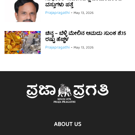
ವಸ್ತುಗಳು ಪತ್ತೆ
Prajapragathi
-
May 13, 2026
ಚಿನ್ನ – ಬೆಳ್ಳಿ ಮೇಲಿನ ಆಮದು ಸುಂಕ ಶೆ.15
ರಷ್ಟು ಹೆಚ್ಚಳ
Prajapragathi
-
May 13, 2026
ABOUT US