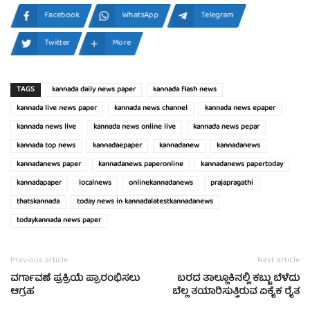
Facebook
WhatsApp
Telegram
Twitter
More
TAGS
kannada daily news paper
kannada flash news
kannada live news paper
kannada news channel
kannada news epaper
kannada news live
kannada news online live
kannada news pepar
kannada top news
kannadaepaper
kannadanew
kannadanews
kannadanews paper
kannadanews paperonline
kannadanews papertoday
kannadapaper
localnews
onlinekannadanews
prajapragathi
thatskannada
today news in kannadalatestkannadanews
todaykannada news paper
Previous article
Next article
ವರ್ಗಾವಣೆ ಪ್ರಕ್ರಿಯೆ ಪ್ರಾರಂಭಿಸಲು
ಬರದ ತಾಲ್ಲೂಕಿನಲ್ಲಿ ಕಬ್ಬು ಬೆಳೆದು
ಆಗ್ರಹ
ಬೆಲ್ಲ ತಯಾರಿಸುತ್ತಿರುವ ಏಕೈಕ ರೈತ