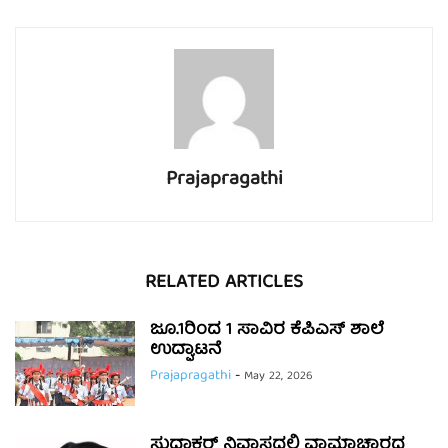
Prajapragathi
RELATED ARTICLES
ಜೂ.1ರಿಂದ 1 ಸಾವಿರ ಕೆಪಿಎಸ್ ಶಾಲೆ
ಉದ್ಘಾಟನೆ
Prajapragathi
-
May 22, 2026
ಸುಧಾಕರ್ ನಿವಾಸದಲ್ಲಿ ವಾಮಾಚಾರದ