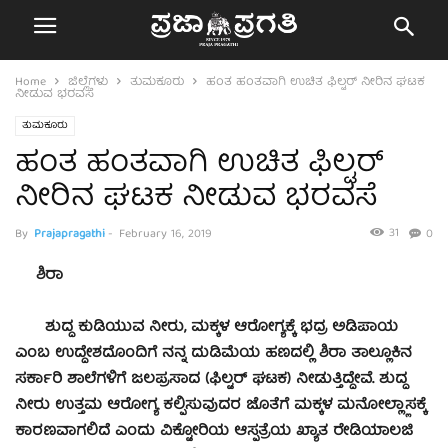
Home
ಜಿಲ್ಲೆಗಳು
ತುಮಕೂರು
ಹಂತ ಹಂತವಾಗಿ ಉಚಿತ ಫಿಲ್ಟರ್ ನೀರಿನ ಘಟಕ
ನೀಡುವ ಭರವಸೆ
ತುಮಕೂರು
ಹಂತ ಹಂತವಾಗಿ ಉಚಿತ ಫಿಲ್ಟರ್
ನೀರಿನ ಘಟಕ ನೀಡುವ ಭರವಸೆ
31
By
Prajapragathi
-
February 16, 2019
0
ಶಿರಾ
ಶುದ್ಧ ಕುಡಿಯುವ ನೀರು, ಮಕ್ಕಳ ಆರೋಗ್ಯಕ್ಕೆ ಭದ್ರ ಅಡಿಪಾಯ
ಎಂಬ ಉದ್ದೇಶದೊಂದಿಗೆ ನನ್ನ ದುಡಿಮೆಯ ಹಣದಲ್ಲಿ ಶಿರಾ ತಾಲ್ಲೂಕಿನ
ಸರ್ಕಾರಿ ಶಾಲೆಗಳಿಗೆ ಜಲಪ್ರಸಾದ (ಫಿಲ್ಟರ್ ಘಟಕ) ನೀಡುತ್ತಿದ್ದೇವೆ. ಶುದ್ದ
ನೀರು ಉತ್ತಮ ಆರೋಗ್ಯ ಕಲ್ಪಿಸುವುದರ ಜೊತೆಗೆ ಮಕ್ಕಳ ಮನೋಲ್ಲ್ಲಾಸಕ್ಕೆ
ಕಾರಣವಾಗಲಿದೆ ಎಂದು ವಿಕ್ಟೋರಿಯ ಆಸ್ಪತ್ರೆಯ ಖ್ಯಾತ ರೇಡಿಯಾಲಜಿ