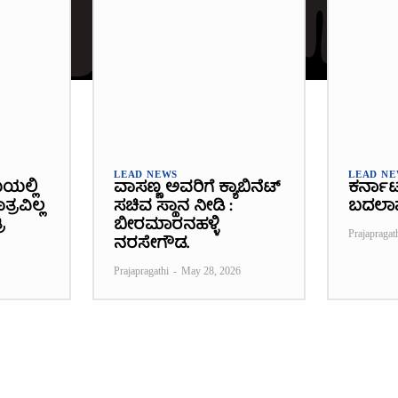
LEAD NEWS
LEAD N
ೆಯಲ್ಲಿ
ವಾಸಣ್ಣ ಅವರಿಗೆ ಕ್ಯಾಬಿನೆಟ್
ಕರ್ನಾ
್ರವಿಲ್ಲ
ಸಚಿವ ಸ್ಥಾನ ನೀಡಿ :
ಬದಲಾ
ಿ
ಬೀರಮಾರನಹಳ್ಳಿ
Prajapragat
ನರಸೇಗೌಡ.
Prajapragathi
-
May 28, 2026