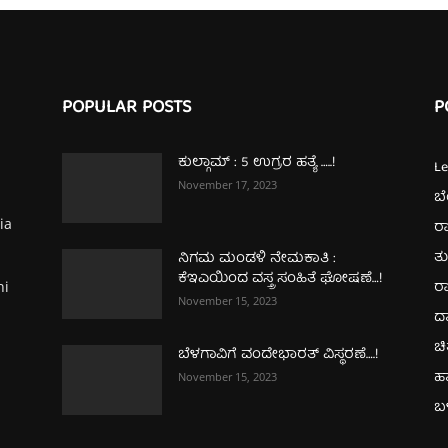
POPULAR POSTS
P
ಕುಲ್ಗಾಮ್‌ : 5 ಉಗ್ರರ ಹತ್ಯೆ …..!
L
November 17, 2023
ಬ
ia
ರಾ
ತ
ನಿಗಮ ಮಂಡಳಿ ನೇಮಕಾತಿ :
ಕೆಇಎಯಿಂದ ವಸ್ತ್ರ ಸಂಹಿತೆ ಘೋಷಣೆ…!
ರಾ
hi
November 15, 2023
ದ
ಚಿ
ಬೆಳಗಾವಿಗೆ ವಂದೇಭಾರತ್‌ ವಿಸ್ಥರಣೆ….!
ಹ
November 15, 2023
ಬಳ