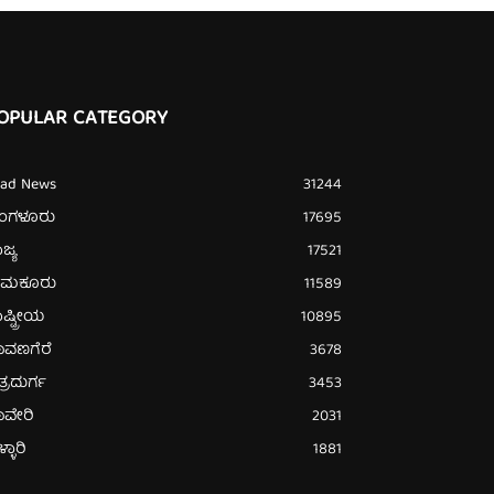
OPULAR CATEGORY
ead News
31244
ೆಂಗಳೂರು
17695
ಜ್ಯ
17521
ುಮಕೂರು
11589
ಷ್ಟ್ರೀಯ
10895
ಾವಣಗೆರೆ
3678
ತ್ರದುರ್ಗ
3453
ಾವೇರಿ
2031
್ಳಾರಿ
1881