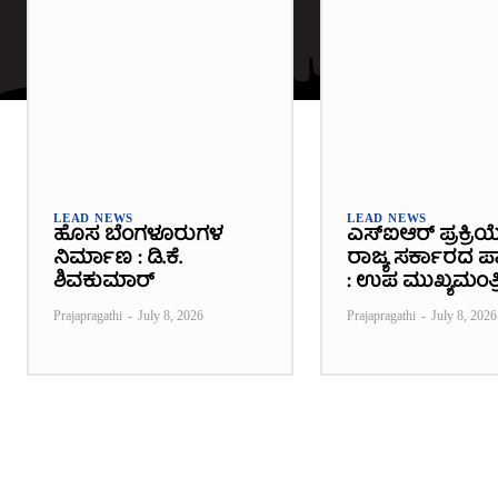
LEAD NEWS
LEAD NEWS
ಹೊಸ ಬೆಂಗಳೂರುಗಳ
ಎಸ್‌ಐಆರ್ ಪ್ರಕ್ರಿಯ
ನಿರ್ಮಾಣ : ಡಿ.ಕೆ.
ರಾಜ್ಯ ಸರ್ಕಾರದ ಪಾತ
ಶಿವಕುಮಾರ್
: ಉಪ ಮುಖ್ಯಮಂತ್ರ
Prajapragathi
-
July 8, 2026
Prajapragathi
-
July 8, 2026