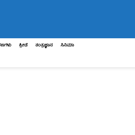
ಣಗಳು
ಕ್ರೀಡೆ
ತಂತ್ರಜ್ಞಾನ
ಸಿನಿಮಾ