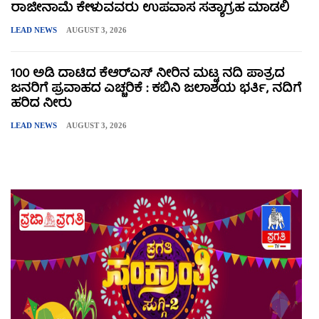
ರಾಜೀನಾಮೆ ಕೇಳುವವರು ಉಪವಾಸ ಸತ್ಯಾಗ್ರಹ ಮಾಡಲಿ
LEAD NEWS
AUGUST 3, 2026
100 ಅಡಿ ದಾಟಿದ ಕೆಆರ್‌ಎಸ್ ನೀರಿನ ಮಟ್ಟ ನದಿ ಪಾತ್ರದ
ಜನರಿಗೆ ಪ್ರವಾಹದ ಎಚ್ಚರಿಕೆ : ಕಬಿನಿ ಜಲಾಶಯ ಭರ್ತಿ, ನದಿಗೆ
ಹರಿದ ನೀರು
LEAD NEWS
AUGUST 3, 2026