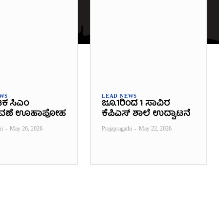
EWS
LEAD NEWS
ಟಕ ಸಿಎಂ
ಜೂ.1ರಿಂದ 1 ಸಾವಿರ
ವಣೆ ಊಹಾಪೋಹ
ಕೆಪಿಎಸ್ ಶಾಲೆ ಉದ್ಘಾಟನೆ
hi
-
May 26, 2026
Prajapragathi
-
May 22, 2026