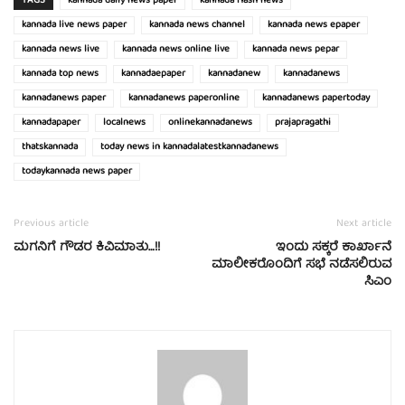
TAGS
kannada daily news paper
kannada flash news
kannada live news paper
kannada news channel
kannada news epaper
kannada news live
kannada news online live
kannada news pepar
kannada top news
kannadaepaper
kannadanew
kannadanews
kannadanews paper
kannadanews paperonline
kannadanews papertoday
kannadapaper
localnews
onlinekannadanews
prajapragathi
thatskannada
today news in kannadalatestkannadanews
todaykannada news paper
Previous article
Next article
ಮಗನಿಗೆ ಗೌಡರ ಕಿವಿಮಾತು…!!
ಇಂದು ಸಕ್ಕರೆ ಕಾರ್ಖಾನೆ
ಮಾಲೀಕರೊಂದಿಗೆ ಸಭೆ ನಡೆಸಲಿರುವ
ಸಿಎಂ