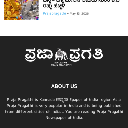
ಚಿನ್ನ – ಬೆಳ್ಳಿ ಮೇಲಿನ ಆಮದು ಸುಂಕ ಶೆ.15
ರಷ್ಟು ಹೆಚ್ಚಳ
Prajapragathi
-
May 13, 2026
ABOUT US
Praja Pragathi is Kannada (ಕನ್ನಡ) Epaper of India region Asia.
Praja Pragathi is very popular in India and is being published
from different cities of India. ... You are reading Praja Pragathi
Newspaper of India.