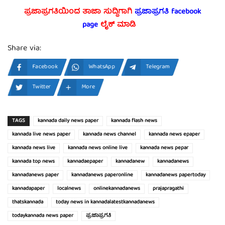
ಪ್ರಜಾಪ್ರಗತಿಯಿಂದ ತಾಜಾ ಸುದ್ದಿಗಾಗಿ
ಪ್ರಜಾಪ್ರಗತಿ facebook
page
ಲೈಕ್ ಮಾಡಿ
Share via:
Facebook
WhatsApp
Telegram
Twitter
More
TAGS
kannada daily news paper
kannada flash news
kannada live news paper
kannada news channel
kannada news epaper
kannada news live
kannada news online live
kannada news pepar
kannada top news
kannadaepaper
kannadanew
kannadanews
kannadanews paper
kannadanews paperonline
kannadanews papertoday
kannadapaper
localnews
onlinekannadanews
prajapragathi
thatskannada
today news in kannadalatestkannadanews
todaykannada news paper
ಪ್ರಜಾಪ್ರಗತಿ