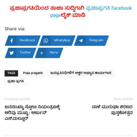
ಪ್ರಜಾಪ್ರಗತಿಯಿಂದ ತಾಜಾ ಸುದ್ದಿಗಾಗಿ
ಪ್ರಜಾಪ್ರಗತಿ facebook
page
ಲೈಕ್ ಮಾಡಿ
Share via:
Facebook
WhatsApp
Telegram
Twitter
More
TAGS
Praja pragathi
ಜನಪ್ರತಿನಿಧಿಗಳಿಗೆ ಅಕ್ಷರ ಅಭ್ಯಾಸ ಕಾರ್ಯಗಾರ
ಪ್ರಜಾ ಪ್ರಗತಿ
Previous article
Next article
ಜನಸಂಖ್ಯಾ ಸ್ಪೋಟ ನಿಯಂತ್ರಣಕ್ಕೆ
ನಾಳೆ ಮುರುಘಾ ಶರಣರ
ಅರಿವು ಮುಖ್ಯ : ಅರ್ಜುನ್
ಪುಸ್ತಕೋತ್ಸವ
ಎಸ್.ಮಲ್ಲೂರ್