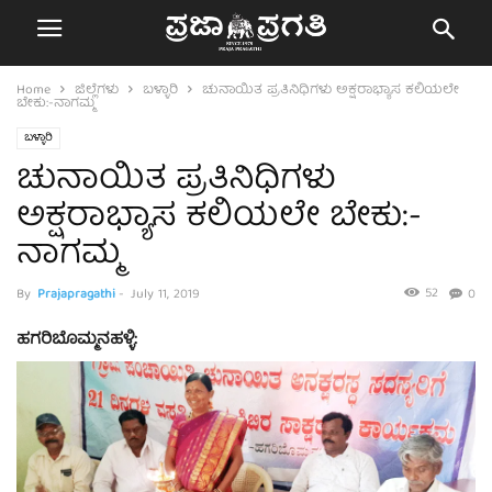
Home
ಜಿಲ್ಲೆಗಳು
ಬಳ್ಳಾರಿ
ಚುನಾಯಿತ ಪ್ರತಿನಿಧಿಗಳು ಅಕ್ಷರಾಭ್ಯಾಸ ಕಲಿಯಲೇ
ಬೇಕು:-ನಾಗಮ್ಮ
ಬಳ್ಳಾರಿ
ಚುನಾಯಿತ ಪ್ರತಿನಿಧಿಗಳು
ಅಕ್ಷರಾಭ್ಯಾಸ ಕಲಿಯಲೇ ಬೇಕು:-
ನಾಗಮ್ಮ
52
By
Prajapragathi
-
July 11, 2019
0
ಹಗರಿಬೊಮ್ಮನಹಳ್ಳಿ: