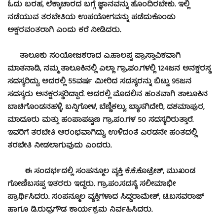
ಓದು ಬರಹ, ಲೆಕ್ಕಾಚಾರದ ಬಗ್ಗೆ ಜ್ಞಾನವನ್ನು ಹೊಂದಿರಬೇಕು. ಇಲ್ಲಿ
ನಡೆಯುವ ತರಬೇತಿಯ ಉಪಯೋಗವನ್ನು ಪಡೆದುಕೊಂಡು
ಅಕ್ಷರವಂತರಾಗಿ ಎಂದು ಕರೆ ನೀಡಿದರು.
ತಾಲೂಕು ಸಂಯೋಜಕರಾದ ಎ.ಹಾಲಪ್ಪ ಪ್ರಾಸ್ತಾವಿಕವಾಗಿ
ಮಾತನಾಡಿ, ನಮ್ಮ ತಾಲೂಕಿನಲ್ಲಿ ಎಲ್ಲಾ ಗ್ರಾ.ಪಂ.ಗಳಲ್ಲಿ 124ಜನ ಅನಕ್ಷರಸ್ಥ
ಸದಸ್ಯರಿದ್ದು, ಅದರಲ್ಲಿ 55ವರ್ಷ ಮೀರಿದ ಸದಸ್ಯರನ್ನು ಬಿಟ್ಟು 95ಜನ
ಸದಸ್ಯರು ಅನಕ್ಷರಸ್ಥರಿದ್ದಾರೆ. ಅದರಲ್ಲಿ ಮೊದಲಿನ ಹಂತವಾಗಿ ತಾಲೂಕಿನ
ಬಾಚಿಗೊಂಡನಹಳ್ಳಿ, ಬನ್ನಿಗೋಳ, ಬೆಣ್ಣಿಕಲ್ಲು, ಬ್ಯಾಸಗಿದೇರಿ, ದಶಮಾಪುರ,
ಮಾದೂರು ಮತ್ತು ಹಂಪಾಪಟ್ಟಣ ಗ್ರಾ.ಪಂ.ಗಳ 50 ಸದಸ್ಯರಿರುತ್ತಾರೆ.
ಇವರಿಗೆ ತರಬೇತಿ ಆರಂಭವಾಗಿದ್ದು, ಉಳಿದಂತೆ ಎರಡನೇ ಹಂತದಲ್ಲಿ
ತರಬೇತಿ ನೀಡಲಾಗುವುದು ಎಂದರು.
ಈ ಸಂದರ್ಭದಲ್ಲಿ ಸಂಪನ್ಮೂಲ ವ್ಯಕ್ತಿ ಕೆ.ಕೆ.ಕೊಟ್ರೇಶ್, ಮುಖಂಡ
ಗೋಣಿಬಸಪ್ಪ ಇತರರು ಇದ್ದರು. ಗ್ರಾ.ಪಂ.ಸದಸ್ಯೆ ಸಲೀಮಾಭೀ
ಪ್ರಾರ್ಥಿಸಿದರು. ಸಂಪನ್ಮೂಲ ವ್ಯಕ್ತಿಗಳಾದ ಸಿದ್ದರಾಮೇಶ್, ಟಿ.ಬಸವರಾಜ್
ಹಾಗೂ ಡಿ.ರುದ್ರಗೌಡ ಕಾರ್ಯಕ್ರಮ ನಿರ್ವಹಿಸಿದರು.