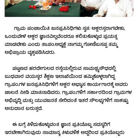
ಗ್ರಾಮ ಪಂಚಾಯಿತಿ ಜನಪ್ರತಿನಿಧಿಗಳು ಸ್ವತ: ಅಕ್ಷರಸ್ತರಾಗಬೇಕು,
ಒಂದುವೇಳೆ ಅಕ್ಷರ ಜ್ಞಾನವಿಲ್ಲವೆಂದರೂ ಕಲಿತುಕೊಳ್ಳುವ ಪ್ರಯತ್ನ
ಮಾಡಬೇಕು ಎಂದು ತಾ.ಪಂ.ಅಧ್ಯಕ್ಷೆ ನಾಗಮ್ಮ ಗೋಣಿಬಸಪ್ಪ ತಮ್ಮ
ಅಭಿಪ್ರಾಯ ವ್ಯಕ್ತಪಡಿಸಿದರು.
ಪಟ್ಟಣದ ಹರದೇಗುಲದ ರಸ್ತೆಯಲ್ಲಿರುವ ಸಾಮಥ್ರ್ಯಸೌಧದಲ್ಲಿ
ಬುಧವಾರ ವಯಸ್ಕರ ಶಿಕ್ಷಣ ಇಲಾಖೆಯಿಂದ ಹಮ್ಮಿಕೊಳ್ಳಲಾಗಿದ್ದ
ಗ್ರಾ.ಪಂ.ಗಳ ಜನಪ್ರತಿನಿಧಿಗಳಿಗೆ ಅಕ್ಷರ ಅಭ್ಯಾಸ ಕಾರ್ಯಗಾರಕ್ಕೆ ಅವರು
ಚಾಲನೆ ನೀಡಿ ಮಾತನಾಡಿದರು. ಗ್ರಾ.ಪಂ.ಗಳಿಗೆ ಸರ್ಕಾರದಿಂದ ಗ್ರಾಮಗಳ
ಅಭಿವೃದ್ಧಿ ಮತ್ತು ಯುವಜನತೆ ಸೇರಿದಂತೆ ಇತರೆ ಸೌಲಭ್ಯಗಳಿಗೆ ಸಾಕಷ್ಟು
ಅನುದಾನ ಬರುತ್ತದೆ.
ಈ ಬಗ್ಗೆ ತಿಳಿದುಕೊಳ್ಳುವಂತ ಜ್ಞಾನ ಪ್ರತಿಯೊಬ್ಬ ಸದಸ್ಯರಿಗೆ
ಇರಬೇಕಾಗಿರುವುದು ಸಾಮಾನ್ಯ ತಿಳುವಳಿಕೆ ಆದ್ದರಿಂದ ಪ್ರತಿಯೊಬ್ಬರು