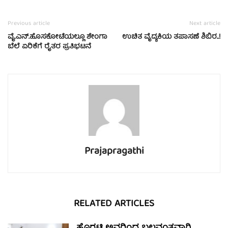
Previous article
Next article
ವೈ.ಎನ್.ಹೊಸಕೋಟೆಯಲ್ಲೂ ಶೇಂಗಾ
ಉಚಿತ ವೈದ್ಯಕಿಯ ತಪಾಸಣೆ ಶಿಬಿರ..!
ಬೆಲೆ ಏರಿಕೆಗೆ ರೈತರ ಪ್ರತಿಭಟನೆ
Prajapragathi
RELATED ARTICLES