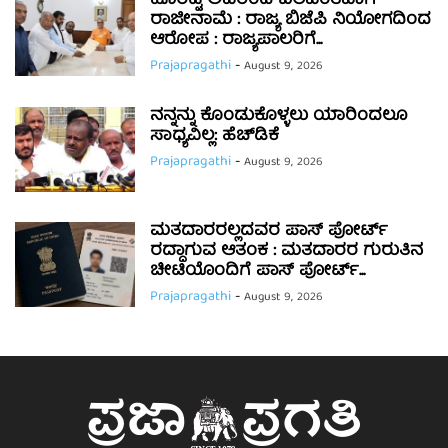
ಹೊರಟ್ಟಿ ಅವರಿಂದ ಬಲವಂತವಾಗಿ
ರಾಜೀನಾಮೆ : ರಾಜ್ಯ ಬಿಜೆಪಿ ನಿಯೋಗದಿಂದ
ಆರೋಪ : ರಾಜ್ಯಪಾಲರಿಗೆ...
Prajapragathi
-
August 9, 2026
ನನ್ನನ್ನು ಕೊಂಡುಕೊಳ್ಳಲು ಯಾರಿಂದಲೂ
ಸಾಧ್ಯವಿಲ್ಲ: ಹೆಚ್‌ಡಿಕೆ
Prajapragathi
-
August 9, 2026
ಮತದಾರರಲ್ಲದವರ ಪಾಸ್ ಪೋರ್ಟ್
ರದ್ದಾಗುವ ಆತಂಕ : ಮತದಾರರ ಗುರುತಿನ
ಚೀಟಿಯೊಂದಿಗೆ ಪಾಸ್ ಪೋರ್ಟ್...
Prajapragathi
-
August 9, 2026