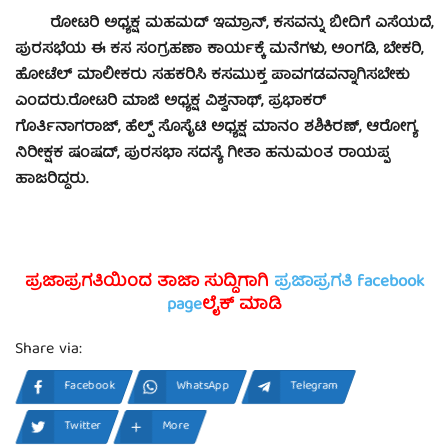
ರೋಟರಿ ಅಧ್ಯಕ್ಷ ಮಹಮದ್ ಇಮ್ರಾನ್, ಕಸವನ್ನು ಬೀದಿಗೆ ಎಸೆಯದೆ,
ಪುರಸಭೆಯ ಈ ಕಸ ಸಂಗ್ರಹಣಾ ಕಾರ್ಯಕ್ಕೆ ಮನೆಗಳು, ಅಂಗಡಿ, ಬೇಕರಿ,
ಹೋಟೆಲ್ ಮಾಲೀಕರು ಸಹಕರಿಸಿ ಕಸಮುಕ್ತ ಪಾವಗಡವನ್ನಾಗಿಸಬೇಕು
ಎಂದರು.
ರೋಟರಿ ಮಾಜಿ ಅಧ್ಯಕ್ಷ ವಿಶ್ವನಾಥ್, ಪ್ರಭಾಕರ್
ಗೊರ್ತಿನಾಗರಾಜ್, ಹೆಲ್ಪ್ ಸೊಸೈಟಿ ಅಧ್ಯಕ್ಷ ಮಾನಂ ಶಶಿಕಿರಣ್, ಆರೋಗ್ಯ
ನಿರೀಕ್ಷಕ ಷಂಷದ್, ಪುರಸಭಾ ಸದಸ್ಯೆ ಗೀತಾ ಹನುಮಂತ ರಾಯಪ್ಪ
ಹಾಜರಿದ್ದರು.
ಪ್ರಜಾಪ್ರಗತಿಯಿಂದ ತಾಜಾ ಸುದ್ದಿಗಾಗಿ
ಪ್ರಜಾಪ್ರಗತಿ facebook
page
ಲೈಕ್ ಮಾಡಿ
Share via:
Facebook
WhatsApp
Telegram
Twitter
More