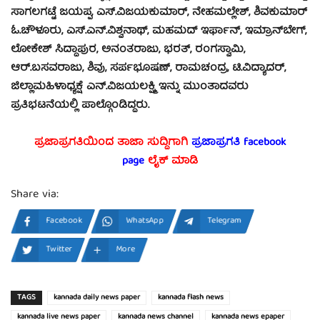
ಸಾಗಲಗಟ್ಟೆ ಜಯಪ್ಪ, ಎಸ್.ವಿಜಯಕುಮಾರ್, ನೇಹಮಲ್ಲೇಶ್, ಶಿವಕುಮಾರ್
ಓ.ಚೌಳೂರು, ಎಸ್.ಎನ್.ವಿಶ್ವನಾಥ್, ಮಹಮದ್ ಇರ್ಫಾನ್, ಇಮ್ರಾನ್‍ಬೇಗ್,
ಲೋಕೇಶ್ ಸಿದ್ದಾಪುರ, ಅನಂತರಾಜು, ಭರತ್, ರಂಗಸ್ವಾಮಿ,
ಆರ್.ಬಸವರಾಜು, ಶಿವು, ಸರ್ಪಭೂಷಣ್, ರಾಮಚಂದ್ರ, ಟಿ.ವಿದ್ಯಾದರ್,
ಜಿಲ್ಲಾಮಹಿಳಾಧ್ಯಕ್ಷೆ ಎನ್.ವಿಜಯಲಕ್ಷ್ಮಿ ಇನ್ನು ಮುಂತಾದವರು
ಪ್ರತಿಭಟನೆಯಲ್ಲಿ ಪಾಲ್ಗೊಂಡಿದ್ದರು.
ಪ್ರಜಾಪ್ರಗತಿಯಿಂದ ತಾಜಾ ಸುದ್ದಿಗಾಗಿ
ಪ್ರಜಾಪ್ರಗತಿ facebook
page
ಲೈಕ್ ಮಾಡಿ
Share via:
Facebook
WhatsApp
Telegram
Twitter
More
TAGS
kannada daily news paper
kannada flash news
kannada live news paper
kannada news channel
kannada news epaper