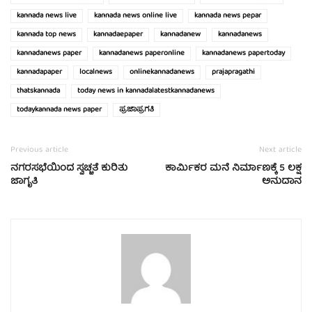
kannada news live
kannada news online live
kannada news pepar
kannada top news
kannadaepaper
kannadanew
kannadanews
kannadanews paper
kannadanews paperonline
kannadanews papertoday
kannadapaper
localnews
onlinekannadanews
prajapragathi
thatskannada
today news in kannadalatestkannadanews
todaykannada news paper
ಪ್ರಜಾಪ್ರಗತಿ
Previous article
Next article
ನಗರಸಭೆಯಿಂದ ಸ್ವಚ್ಚತೆ ಕುರಿತು
ಕಾರ್ಮಿಕರ ಮನೆ ನಿರ್ಮಾಣಕ್ಕೆ 5 ಲಕ್ಷ
ಜಾಗೃತಿ
ಅನುದಾನ