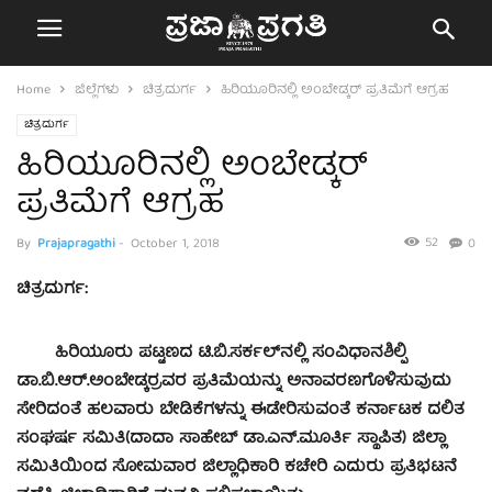
Home
ಜಿಲ್ಲೆಗಳು
ಚಿತ್ರದುರ್ಗ
ಹಿರಿಯೂರಿನಲ್ಲಿ ಅಂಬೇಡ್ಕರ್ ಪ್ರತಿಮೆಗೆ ಆಗ್ರಹ
ಚಿತ್ರದುರ್ಗ
ಹಿರಿಯೂರಿನಲ್ಲಿ ಅಂಬೇಡ್ಕರ್
ಪ್ರತಿಮೆಗೆ ಆಗ್ರಹ
52
By
Prajapragathi
-
October 1, 2018
0
ಚಿತ್ರದುರ್ಗ:
ಹಿರಿಯೂರು ಪಟ್ಟಣದ ಟಿ.ಬಿ.ಸರ್ಕಲ್‍ನಲ್ಲಿ ಸಂವಿಧಾನಶಿಲ್ಪಿ
ಡಾ.ಬಿ.ಆರ್.ಅಂಬೇಡ್ಕರ್‍ರವರ ಪ್ರತಿಮೆಯನ್ನು ಅನಾವರಣಗೊಳಿಸುವುದು
ಸೇರಿದಂತೆ ಹಲವಾರು ಬೇಡಿಕೆಗಳನ್ನು ಈಡೇರಿಸುವಂತೆ ಕರ್ನಾಟಕ ದಲಿತ
ಸಂಘರ್ಷ ಸಮಿತಿ(ದಾದಾ ಸಾಹೇಬ್ ಡಾ.ಎನ್.ಮೂರ್ತಿ ಸ್ಥಾಪಿತ) ಜಿಲ್ಲಾ
ಸಮಿತಿಯಿಂದ ಸೋಮವಾರ ಜಿಲ್ಲಾಧಿಕಾರಿ ಕಚೇರಿ ಎದುರು ಪ್ರತಿಭಟನೆ