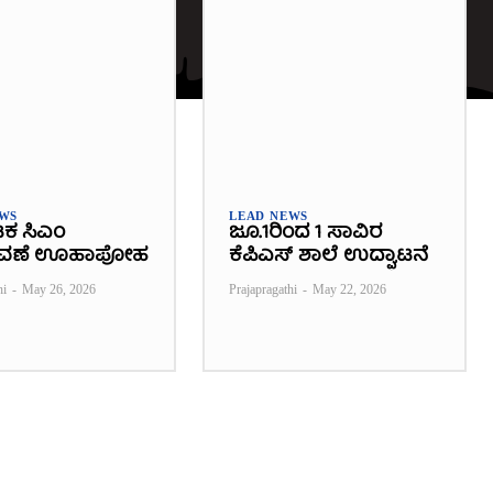
EWS
LEAD NEWS
ಟಕ ಸಿಎಂ
ಜೂ.1ರಿಂದ 1 ಸಾವಿರ
ವಣೆ ಊಹಾಪೋಹ
ಕೆಪಿಎಸ್ ಶಾಲೆ ಉದ್ಘಾಟನೆ
hi
-
May 26, 2026
Prajapragathi
-
May 22, 2026