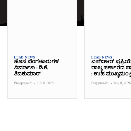
LEAD NEWS
LEAD NEWS
ಹೊಸ ಬೆಂಗಳೂರುಗಳ
ಎಸ್‌ಐಆರ್ ಪ್ರಕ್ರಿಯ
ನಿರ್ಮಾಣ : ಡಿ.ಕೆ.
ರಾಜ್ಯ ಸರ್ಕಾರದ ಪಾತ
ಶಿವಕುಮಾರ್
: ಉಪ ಮುಖ್ಯಮಂತ್ರ
Prajapragathi
-
July 8, 2026
Prajapragathi
-
July 8, 2026