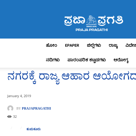
Praja
Pragathi
ಹೋಂ
EPAPER
ಜಿಲ್ಲೆಗಳು
ರಾಜ್ಯ
ವಿದೇ
ನದಿಗಳು
ಪಾರಂಪರಿಕ ಕಟ್ಟಡಗಳು
ಆರೋಗ್ಯ
ನಗರಕ್ಕೆ ರಾಜ್ಯ ಆಹಾರ ಆಯೋಗದ
January 4, 2019
BY
PRAJAPRAGATHI
32
ತುಮಕೂರು