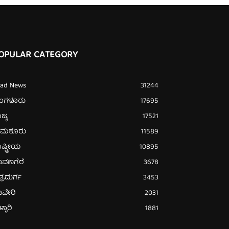
OPULAR CATEGORY
ead News
31244
ೆಂಗಳೂರು
17695
ಜ್ಯ
17521
ುಮಕೂರು
11589
ಷ್ಟ್ರೀಯ
10895
ಾವಣಗೆರೆ
3678
ತ್ರದುರ್ಗ
3453
ಾವೇರಿ
2031
್ಳಾರಿ
1881