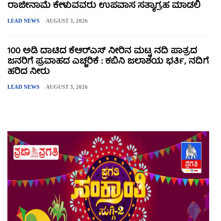
ರಾಜೀನಾಮೆ ಕೇಳುವವರು ಉಪವಾಸ ಸತ್ಯಾಗ್ರಹ ಮಾಡಲಿ
LEAD NEWS
AUGUST 3, 2026
100 ಅಡಿ ದಾಟಿದ ಕೆಆರ್‌ಎಸ್ ನೀರಿನ ಮಟ್ಟ ನದಿ ಪಾತ್ರದ
ಜನರಿಗೆ ಪ್ರವಾಹದ ಎಚ್ಚರಿಕೆ : ಕಬಿನಿ ಜಲಾಶಯ ಭರ್ತಿ, ನದಿಗೆ
ಹರಿದ ನೀರು
LEAD NEWS
AUGUST 3, 2026