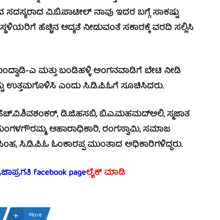
ದ ಸದಸ್ಯರಾದ ವಿ.ಬಿ.ಪಾಟೀಲ್ ನಾವು ಇದರ ಬಗ್ಗೆ ಸಾಕಷ್ಟು
ಥಳಿಯರಿಗೆ ಹೆಚ್ಚಿನ ಆದ್ಯತೆ ನೀಡುವಂತೆ ಸಕಾರಕ್ಕೆ ವರದಿ ಸಲ್ಲಿಸಿ
ಾಡಿ-ಎ ಮತ್ತು ಬಂಡಿಹಳ್ಳಿ ಅಂಗನವಾಡಿಗೆ ಬೇಟಿ ನೀಡಿ
್ಟು ಉತ್ತಮಗೊಳಿಸಿ ಎಂದು ಸಿ.ಡಿ.ಪಿ.ಓಗೆ ಸೂಚಿಸಿದರು.
ಿವಶಂಕರ್, ಡಿ.ಜಿ.ಹಸಬಿ, ಬಿ.ಎ.ಮಹಮದ್‍ಅಲಿ, ಸ್ಮಜಾತ
ಿ ಮಂಗಳಗೌರಮ್ಮ, ಆಹಾರಾಧಿಕಾರಿ, ರಂಗಸ್ವಾಮಿ, ಸಮಾಜ
ಂಹ, ಸಿ.ಡಿ.ಪಿ.ಓ ಓಂಕಾರಪ್ಪ ಮುಂತಾದ ಅಧಿಕಾರಿಗಳಿದ್ದರು.
್ರಜಾಪ್ರಗತಿ facebook page
ಲೈಕ್ ಮಾಡಿ
More