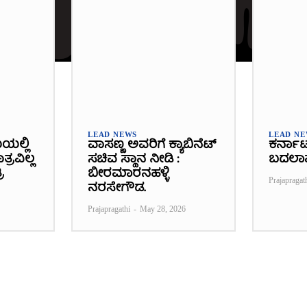
LEAD NEWS
LEAD N
ೆಯಲ್ಲಿ
ವಾಸಣ್ಣ ಅವರಿಗೆ ಕ್ಯಾಬಿನೆಟ್
ಕರ್ನಾ
್ರವಿಲ್ಲ
ಸಚಿವ ಸ್ಥಾನ ನೀಡಿ :
ಬದಲಾ
ಿ
ಬೀರಮಾರನಹಳ್ಳಿ
Prajapragat
ನರಸೇಗೌಡ.
Prajapragathi
-
May 28, 2026