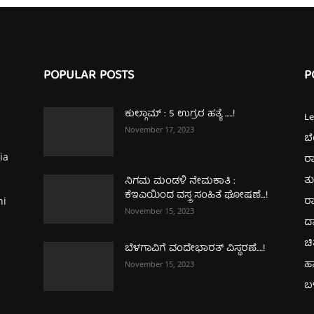
POPULAR POSTS
P
ಕುಲ್ಗಾಮ್‌ : 5 ಉಗ್ರರ ಹತ್ಯೆ …..!
L
November 17, 2023
ಬ
ia
ರಾ
ತ
ನಿಗಮ ಮಂಡಳಿ ನೇಮಕಾತಿ :
ಕೆಇಎಯಿಂದ ವಸ್ತ್ರ ಸಂಹಿತೆ ಘೋಷಣೆ…!
ರಾ
hi
November 15, 2023
ದ
ಚಿ
ಬೆಳಗಾವಿಗೆ ವಂದೇಭಾರತ್‌ ವಿಸ್ಥರಣೆ….!
ಹ
November 15, 2023
ಬಳ