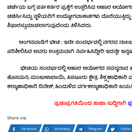
ಚರ್ಚೆಯ ಬಗ್ಗೆ ಪರ್ತಕರ್ತರ ಪ್ರಶ್ನೆಗೆ ಉತ್ತರಿಸಿದ ಆಹಾರ ಆಯೋಗ
ಚಚಿರ್ಸಿಸಿದ್ದು ಸ್ಥಳಿಯರಿಗೆ ಉದ್ಯೋಗವಾಕಾಶಗಳು ದೊರೆಯುತ್ತಿದ್ದು ಸ್
ಶಿಫಾರಸ್ಸುಮಾಡಲಾಗುವುದೆಂದು ತಿಳಿಸಿದರು.
ಅಂಗನವಾಡಿಗೆ ಬೇಟಿ : ಇದೇ ಸಂದರ್ಭದಲ್ಲಿ ನಗರದ ನಾಲಬಂದ್ವ
ಪರಿಶೀಲಿಸಿದ ಅವರು ಉತ್ತಮವಾಗಿ ನಿರ್ವಹಿಸಿದ್ದೀರಿ ಇದನ್ನೇ ಇನ್ನಷ
ಭೇಟಿಯ ಸಂದರ್ಭದಲ್ಲಿ ಆಹಾರ ಆಯೋಗದ ಸದಸ್ಯರಾದ ಹೆಚ್.ವಿ.ಶ
ಹೊಸಮನಿ, ಮಂಜುಳಾಬಾಯಿ, ತಿಪಟೂರು ಕ್ಷೇತ್ರ ಶಿಕ್ಪ್ಷಣಾಧಿಕಾರ
ಕಲ್ಯಾಣಾಧಿಕಾರಿ ದಿನೇಶ್, ಹಿಂದುಳಿದ ವರ್ಗಕಲ್ಯಾಣಾಧಿಕಾರಿ ಜಯಸಿ
ಪ್ರಜಾಪ್ರಗತಿಯಿಂದ ತಾಜಾ ಸುದ್ದಿಗಾಗಿ
ಪ
Share via:
Facebook
WhatsApp
Telegram
Twitter