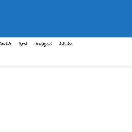
ಣಗಳು
ಕ್ರೀಡೆ
ತಂತ್ರಜ್ಞಾನ
ಸಿನಿಮಾ