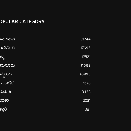
OPULAR CATEGORY
ead News
31244
ೆಂಗಳೂರು
17695
ಜ್ಯ
17521
ುಮಕೂರು
11589
ಷ್ಟ್ರೀಯ
10895
ಾವಣಗೆರೆ
3678
ತ್ರದುರ್ಗ
3453
ಾವೇರಿ
2031
್ಳಾರಿ
1881