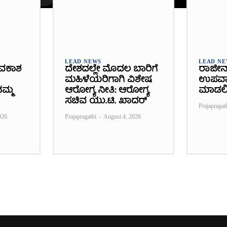
LEAD NEWS
LEAD N
ವಕಾಶ
ದೇಶದಲ್ಲೇ ಮೊದಲ ಬಾರಿಗೆ
ರಾಜೀನ
ಮಹಿಳೆಯರಿಗಾಗಿ ವಿಶೇಷ
ಉಪವಾಸ
ಮ್ಮ
ಆರೋಗ್ಯ ನೀತಿ: ಆರೋಗ್ಯ
ಮಾಡಲ
ಸಚಿವ ಯು.ಟಿ. ಖಾದರ್
Prajapragat
026
Prajapragathi
-
August 4, 2026