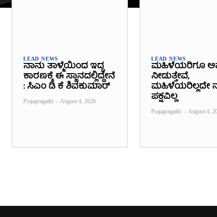
LEAD NEWS
LEAD NEWS
ನಾನು ತಾಳ್ಮೆಯಿಂದ ಇದ್ದ
ಮಹಿಳೆಯರಿಗೂ ಅ
ಕಾರಣಕ್ಕೆ ಈ ಸ್ಥಾನದಲ್ಲಿದ್ದೇನೆ
ನೀಡುತ್ತೇವೆ,
: ಸಿಎಂ ಡಿ ಕೆ ಶಿವಕುಮಾರ್
ಮಹಿಳೆಯರಿಲ್ಲದೇ ನ
ಪಕ್ಷವಿಲ್ಲ
Prajapragathi
-
August 4, 2026
Prajapragathi
-
August 4, 2