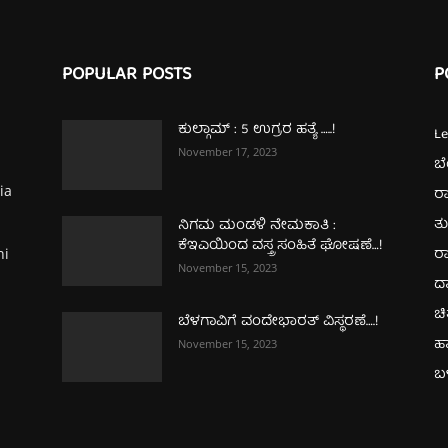
POPULAR POSTS
P
ಕುಲ್ಗಾಮ್‌ : 5 ಉಗ್ರರ ಹತ್ಯೆ …..!
L
November 17, 2023
ಬ
ia
ರಾ
ತ
ನಿಗಮ ಮಂಡಳಿ ನೇಮಕಾತಿ :
ಕೆಇಎಯಿಂದ ವಸ್ತ್ರ ಸಂಹಿತೆ ಘೋಷಣೆ…!
ರಾ
hi
November 15, 2023
ದ
ಚಿ
ಬೆಳಗಾವಿಗೆ ವಂದೇಭಾರತ್‌ ವಿಸ್ಥರಣೆ….!
ಹ
November 15, 2023
ಬಳ