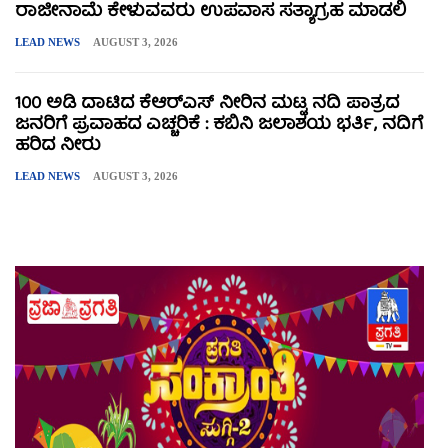
ರಾಜೀನಾಮೆ ಕೇಳುವವರು ಉಪವಾಸ ಸತ್ಯಾಗ್ರಹ ಮಾಡಲಿ
LEAD NEWS
AUGUST 3, 2026
100 ಅಡಿ ದಾಟಿದ ಕೆಆರ್‌ಎಸ್ ನೀರಿನ ಮಟ್ಟ ನದಿ ಪಾತ್ರದ
ಜನರಿಗೆ ಪ್ರವಾಹದ ಎಚ್ಚರಿಕೆ : ಕಬಿನಿ ಜಲಾಶಯ ಭರ್ತಿ, ನದಿಗೆ
ಹರಿದ ನೀರು
LEAD NEWS
AUGUST 3, 2026