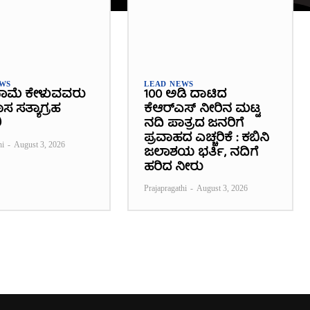
EWS
LEAD NEWS
ಾಮೆ ಕೇಳುವವರು
100 ಅಡಿ ದಾಟಿದ
 ಸತ್ಯಾಗ್ರಹ
ಕೆಆರ್‌ಎಸ್ ನೀರಿನ ಮಟ್ಟ
ಿ
ನದಿ ಪಾತ್ರದ ಜನರಿಗೆ
ಪ್ರವಾಹದ ಎಚ್ಚರಿಕೆ : ಕಬಿನಿ
hi
-
August 3, 2026
ಜಲಾಶಯ ಭರ್ತಿ, ನದಿಗೆ
ಹರಿದ ನೀರು
Prajapragathi
-
August 3, 2026