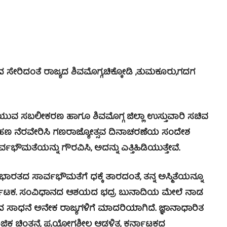
ಸೇರಿದಂತೆ ರಾಜ್ಯದ ಶಿವಮೊಗ್ಗ,ಚಿಕ್ಕೋಡಿ ,ತುಮಕೂರು,ಗದಗ
, ಯುವ ಸಬಲೀಕರಣ ಹಾಗೂ ಶಿವಮೊಗ್ಗ ಜಿಲ್ಲಾ ಉಸ್ತುವಾರಿ ಸಚಿವ
ವಜಾರೋಹಣ ನೆರವೇರಿಸಿ ಗಣರಾಜ್ಯೋತ್ಸವ ದಿನಾಚರಣೆಯ ಸಂದೇಶ
ಾರ್ವಭೌಮತೆಯನ್ನು ಗೌರವಿಸಿ, ಅದನ್ನು ಎತ್ತಿಹಿಡಿಯುತ್ತೇವೆ.
 ಭಾರತದ ಸಾರ್ವಭೌಮತೆಗೆ ಧಕ್ಕೆ ತಾರದಂತೆ, ತನ್ನ ಅಸ್ಮಿತೆಯನ್ನೂ
ಮ ಕರ್ನಾಟಕ. ಸಂವಿಧಾನದ ಆಶಯದ ಭದ್ರ ಬುನಾದಿಯ ಮೇಲೆ ನಾಡ
ದ ಸಾಧನೆ ಅನೇಕ ರಾಜ್ಯಗಳಿಗೆ ಮಾದರಿಯಾಗಿದೆ. ಜ್ಞಾನಾಧಾರಿತ
ಾಮಾಜಿಕ ಚಿಂತನೆ, ಪ್ರಯೋಗಶೀಲ ಆಡಳಿತ, ಕರ್ನಾಟಕದ