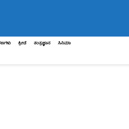
ಣಗಳು
ಕ್ರೀಡೆ
ತಂತ್ರಜ್ಞಾನ
ಸಿನಿಮಾ