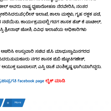
 ಪಾಟೀಲ್ ಅವರು ರಾಷ್ಟ್ರ ಧ್ವಜಾರೋಹಣ ನೆರವೇರಿಸಿ, ನಂತರ
ರಿಸಿದರು.ಪೆÇಲೀಸ್ ಇಲಾಖೆ, ಶಾಲಾ ಮಕ್ಕಳು, ಗೃಹ ರಕ್ಷಕ ಪಡೆ,
ನ ನಡೆಯಿತು. ಕಾರ್ಯಕ್ರಮದಲ್ಲಿ ಗದಗ ಶಾಸಕ ಹೆಚ್ ಕೆ ಪಾಟೀಲ್,
ಎಸ್ಪಿ ಶ್ರೀನಾಥ್ ಜೋಶಿ, ವಿವಿಧ ಇಲಾಖೆಯ ಅಧಿಕಾರಿಗಳು
ಆಚರಿಸಿ ಉಸ್ತುವಾರಿ ಸಚಿವ ಜೆ.ಸಿ ಮಾಧುಸ್ವಾಮಿನಗರದ
ಸಿದರು.ತುಮಕೂರು ನಗರ ಶಾಸಕ ಜಿ.ಬಿ ಜ್ಯೋತಿಗಣೇಶ್,
 ಆಯುಕ್ತ ಬೂಬಾಲನ್, ಎಸ್ಪಿ ಡಾ.ಕೆ ವಂಶಿಕೃಷ್ಣ ಭಾಗಿಯಾಗಿದ್ದರು.
್ರಜಾಪ್ರಗತಿ facebook page
ಲೈಕ್ ಮಾಡಿ
More