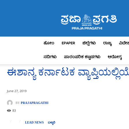
Praja
Pragathi
ಹೋಂ
EPAPER
ಜಿಲ್ಲೆಗಳು
ರಾಜ್ಯ
ವಿದೇ
ನದಿಗಳು
ಪಾರಂಪರಿಕ ಕಟ್ಟಡಗಳು
ಆರೋಗ್ಯ
ಈಶಾನ್ಯ ಕರ್ನಾಟಕ ವ್ಯಾಪ್ತಿಯಲ್
June 27, 2019
BY
PRAJAPRAGATHI
83
LEAD NEWS
ಬಳ್ಳಾರಿ