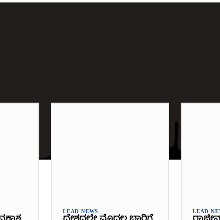
LEAD NEWS
LEAD N
ವಕಾಶ
ದೇಶದಲ್ಲೇ ಮೊದಲ ಬಾರಿಗೆ
ರಾಜೀನ