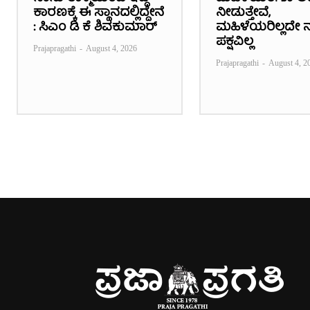
ಕಾರಣಕ್ಕೆ ಈ ಸ್ಥಾನದಲ್ಲಿದ್ದೇನೆ
ನೀಡುತ್ತೇವೆ,
: ಸಿಎಂ ಡಿ ಕೆ ಶಿವಕುಮಾರ್
ಮಹಿಳೆಯರಿಲ್ಲದೇ ನ
ಪಕ್ಷವಿಲ್ಲ
Prajapragathi
-
August 4, 2026
Prajapragathi
-
August 4, 2