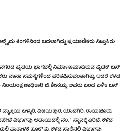
ೈದು ತಿಂಗಳಿನಿಂದ ಬದಲಾಗಿದ್ದು ಪ್ರಯಾಣಿಕರು ನಿಟ್ಟುಸಿರು
ಲಿ ನಗರದ ಹೃದಯ ಭಾಗದಲ್ಲಿ ನಿರ್ಮಾಣಮಾಡಿರುವ ಹೈಟೆಕ್ ಬಸ್
ಕರು ನಾನಾ ಸಮಸ್ಯೆಗಳಿಂದ ಪರಿತಪಿಸುವಂತಾಗಿತ್ತು. ಆದರೆ ಕಳೆದ
ಯ ನಿಂಯಂತ್ರಣಾಧಿಕಾರಿ ಜಿ. ಶೀನಯ್ಯ ಅವರು ಬಂದ ಬಳಿಕ ಬಸ್
ವ್ಯಾಪ್ತಿಯ ಬಳ್ಳಾರಿ, ವಿಜಯಪುರ, ಯಾದಗಿರಿ, ರಾಯಚೂರು,
ೇಟೆ ವಿಭಾಗವು ಆದಾಯದಲ್ಲಿ ನಂ. 1 ಸ್ಥಾನಕ್ಕೆ ಏರಿದೆ. ಕಳೆದ
ಪಾತಾಳಕ್ಕೆ ಹೋಗಿತ್ತು. ಕಳೆದ ಸಾಲಿನಲ್ಲಿ ವಿಭಾಗವು