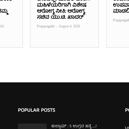
ಮಹಿಳೆಯರಿಗಾಗಿ ವಿಶೇಷ
ಉಪವಾಸ
ಮ್ಮ
ಆರೋಗ್ಯ ನೀತಿ: ಆರೋಗ್ಯ
ಮಾಡಲ
ಸಚಿವ ಯು.ಟಿ. ಖಾದರ್
Prajapragat
026
Prajapragathi
-
August 4, 2026
POPULAR POSTS
P
ಕುಲ್ಗಾಮ್‌ : 5 ಉಗ್ರರ ಹತ್ಯೆ …..!
L