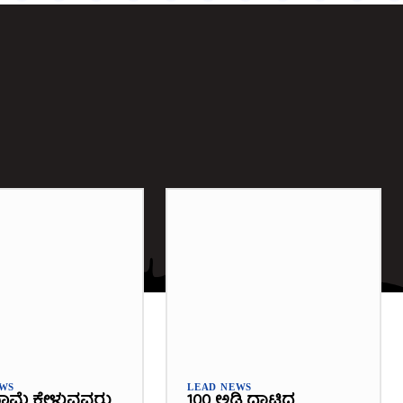
EWS
LEAD NEWS
ಾಮೆ ಕೇಳುವವರು
100 ಅಡಿ ದಾಟಿದ