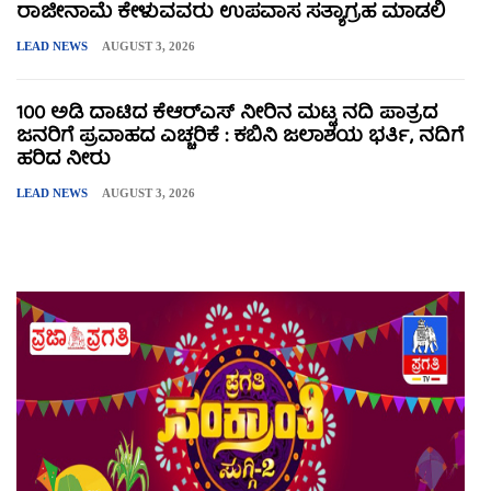
ರಾಜೀನಾಮೆ ಕೇಳುವವರು ಉಪವಾಸ ಸತ್ಯಾಗ್ರಹ ಮಾಡಲಿ
LEAD NEWS
AUGUST 3, 2026
100 ಅಡಿ ದಾಟಿದ ಕೆಆರ್‌ಎಸ್ ನೀರಿನ ಮಟ್ಟ ನದಿ ಪಾತ್ರದ
ಜನರಿಗೆ ಪ್ರವಾಹದ ಎಚ್ಚರಿಕೆ : ಕಬಿನಿ ಜಲಾಶಯ ಭರ್ತಿ, ನದಿಗೆ
ಹರಿದ ನೀರು
LEAD NEWS
AUGUST 3, 2026