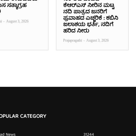
 ಸತ್ಯಾಗ್ರಹ
ಕೆಆರ್‌ಎಸ್ ನೀರಿನ ಮಟ್ಟ
ಿ
ನದಿ ಪಾತ್ರದ ಜನರಿಗೆ
ಪ್ರವಾಹದ ಎಚ್ಚರಿಕೆ : ಕಬಿನಿ
hi
-
August 3, 2026
ಜಲಾಶಯ ಭರ್ತಿ, ನದಿಗೆ
ಹರಿದ ನೀರು
Prajapragathi
-
August 3, 2026
OPULAR CATEGORY
ead News
31244