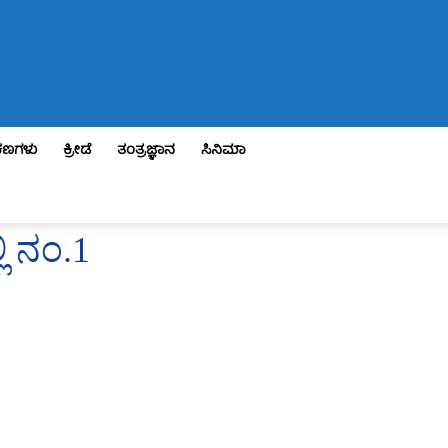
ಣಗಳು
ಕ್ರೀಡೆ
ತಂತ್ರಜ್ಞಾನ
ಸಿನಿಮಾ
ಿ ನಂ.1